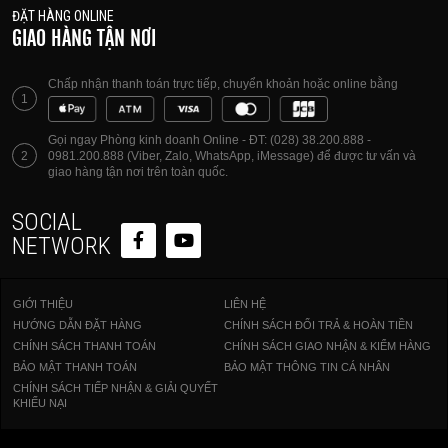
ĐẶT HÀNG ONLINE
GIAO HÀNG TẬN NƠI
Chấp nhận thanh toán trực tiếp, chuyển khoản hoặc online bằng
1
Gọi ngay Phòng kinh doanh Online - ĐT: (028) 38.200.888 -
2
0981.200.888 (Viber, Zalo, WhatsApp, iMessage) để được tư vấn và
giao hàng tận nơi trên toàn quốc.
SOCIAL
NETWORK
GIỚI THIỆU
LIÊN HỆ
HƯỚNG DẪN ĐẶT HÀNG
CHÍNH SÁCH ĐỔI TRẢ & HOÀN TIỀN
CHÍNH SÁCH THANH TOÁN
CHÍNH SÁCH GIAO NHẬN & KIỂM HÀNG
BẢO MẬT THANH TOÁN
BẢO MẬT THÔNG TIN CÁ NHÂN
CHÍNH SÁCH TIẾP NHẬN & GIẢI QUYẾT
KHIẾU NẠI