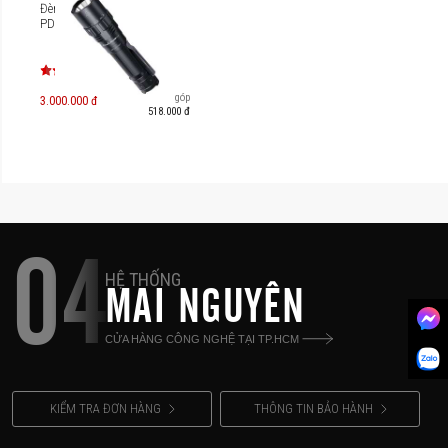
Đèn pin siêu sáng Fenix
PD40R V3.0
Trả góp
3.000.000 đ
518.000 đ
04
HỆ THỐNG
MAI NGUYÊN
CỬA HÀNG CÔNG NGHỆ TẠI TP.HCM
KIỂM TRA ĐƠN HÀNG
THÔNG TIN BẢO HÀNH