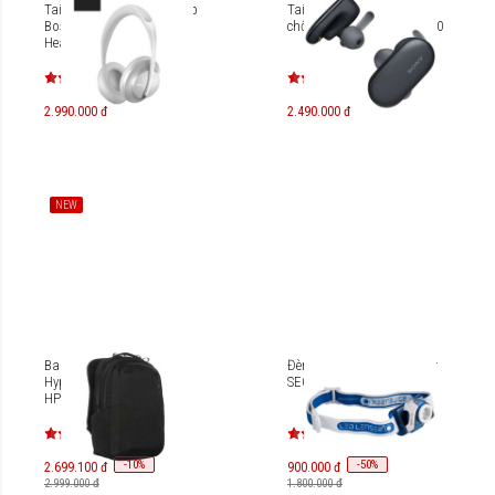
Tai nghe chống ồn cao cấp
Tai nghe True Wireless
Bose Noise Cancelling
chống nước Sony WF-SP900
Headphones 700
2.990.000 đ
2.490.000 đ
NEW
Balo Công Nghệ Cao Cấp
Đèn pin đội đầu LedLenser
HyperPack Go Beyond –
SEO 7R
HP21P
-
10
-
50
%
%
2.699.100 đ
900.000 đ
2.999.000 đ
1.800.000 đ