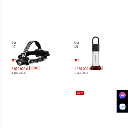
Đèn pin đội đầu Ledlenser
Đèn pin cắm trại Ledlenser
H7R Signature
ML6 Warm Light
-
30
-
30
%
%
2.870.000 đ
1.365.000 đ
4.100.000 đ
1.950.000 đ
NEW