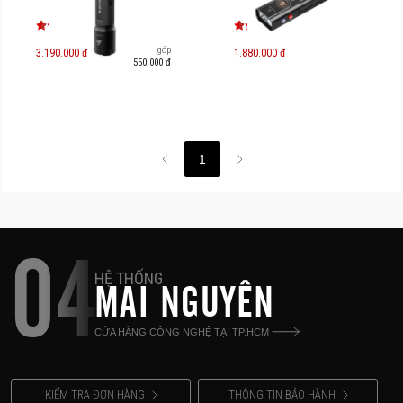
Trả góp
3.190.000 đ
1.880.000 đ
550.000 đ
1
04
HỆ THỐNG
MAI NGUYÊN
CỬA HÀNG CÔNG NGHỆ TẠI TP.HCM
KIỂM TRA ĐƠN HÀNG
THÔNG TIN BẢO HÀNH