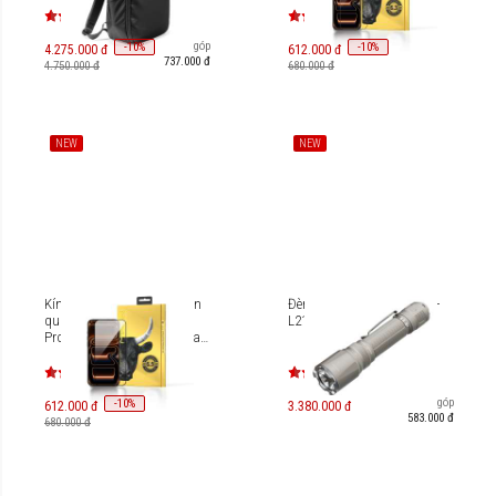
PREMIUM Silk BJ723-BK
Trả góp
-
10
-
10
%
%
4.275.000 đ
612.000 đ
737.000 đ
4.750.000 đ
680.000 đ
NEW
NEW
Kính cường lực chống phản
Đèn pin Fenix TK21R (ARB-
quang cao cấp iPhone 17
L21-6000)
Pro Max/iPhone 18 Pro Max
Mipow Kingbull VITALX AR
HD PREMIUM Silk BJ724-BK
Trả góp
-
10
%
612.000 đ
3.380.000 đ
583.000 đ
680.000 đ