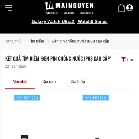
Galaxy Watch Ultra2 | Watch9 Series
Samsung Galaxy Z Fold8 | Z Flip8
Trang chủ
Tìm kiếm
đèn pin chống nước IP68 cao cấp
KẾT QUẢ TÌM KIẾM 'ĐÈN PIN CHỐNG NƯỚC IP68 CAO CẤP'
Lọc
221
sản phẩm
Mới nhất
Giá cao
Giá thấp
MÁY ĐẸP 99%
MÁY ĐẸP 99%