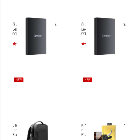
Ổ cứng di động chống nước
Ổ cứng di động chống nước
Lexar Armor 700 Portable
Lexar Armor 700 Portable
SSD 4TB [LAR700X004T-
SSD 2TB
RNBNG]
NEW
NEW
Balo cao cấp Laptop 15.6-
Kính cường lực chống phản
inch Tomtoc Voyage-T50
quang cao cấp iPhone 17
Backpack T50M1
Pro/iPhone 18 Pro Mipow
Kingbull VITALX AR HD