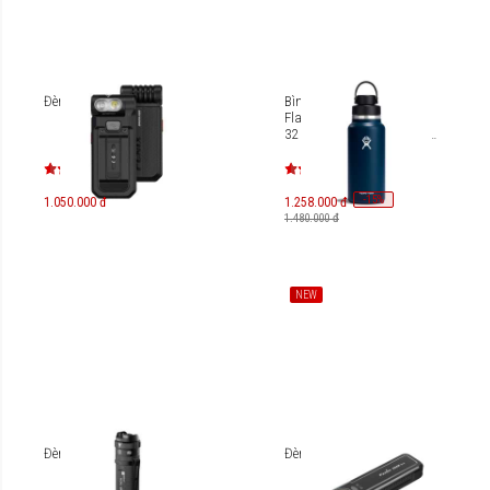
Đèn Pin Fenix SW05R-RED
Bình nước giữ lạnh Hydro
Flask Wide Flex Chug Cap
32 Oz W32BFCC (SEASON
2024)
-
15
%
1.050.000 đ
1.258.000 đ
1.480.000 đ
NEW
Đèn pin Ledlenser TAC7R
Đèn pin Fenix E06R Pro