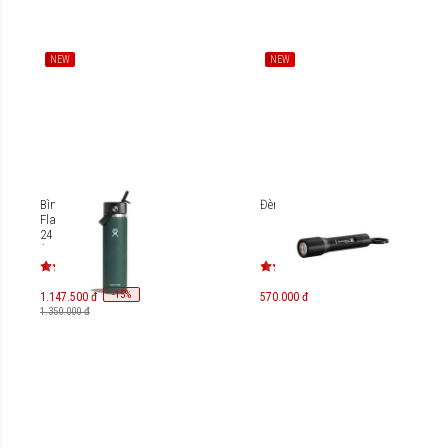
NEW
NEW
Bình nước giữ lạnh Hydro
Đèn pin Ledlenser P3
Flask Wide Flex Straw Cap
24 Oz (710ml) W24BFS
(SEASON 2024)
-
15
%
1.147.500 đ
570.000 đ
1.350.000 đ