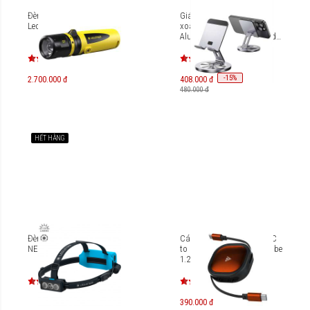
Đèn pin chống cháy nổ
Giá đỡ cao cấp Innostyle
Ledlenser EX7 Zone 0/20
xoay 360 FlexView
Aluminum Rotating Stand
AS-S1
-
15
%
2.700.000 đ
408.000 đ
480.000 đ
HẾT HÀNG
Đèn pin đội đầu Ledlenser
Cáp dây rút cao cấp USB-C
NEO9R
to USB-C Mipow Power Cube
1.2m
390.000 đ