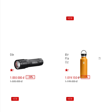
NEW
Đèn pin Ledlenser P7 Core
Bình nước giữ nhiệt Hydro
Flask Standard Flex Cap 21
Oz S21SX (SEASON 2024)
-
30
-
15
%
%
1.050.000 đ
1.019.150 đ
1.500.000 đ
1.199.000 đ
NEW
NEW