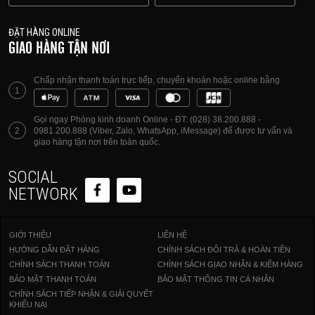
ĐẶT HÀNG ONLINE
GIAO HÀNG TẬN NƠI
Chấp nhận thanh toán trực tiếp, chuyển khoản hoặc online bằng
1
Gọi ngay Phòng kinh doanh Online - ĐT: (028) 38.200.888 -
2
0981.200.888 (Viber, Zalo, WhatsApp, iMessage) để được tư vấn và
giao hàng tận nơi trên toàn quốc.
SOCIAL
NETWORK
GIỚI THIỆU
LIÊN HỆ
HƯỚNG DẪN ĐẶT HÀNG
CHÍNH SÁCH ĐỔI TRẢ & HOÀN TIỀN
CHÍNH SÁCH THANH TOÁN
CHÍNH SÁCH GIAO NHẬN & KIỂM HÀNG
BẢO MẬT THANH TOÁN
BẢO MẬT THÔNG TIN CÁ NHÂN
CHÍNH SÁCH TIẾP NHẬN & GIẢI QUYẾT
KHIẾU NẠI