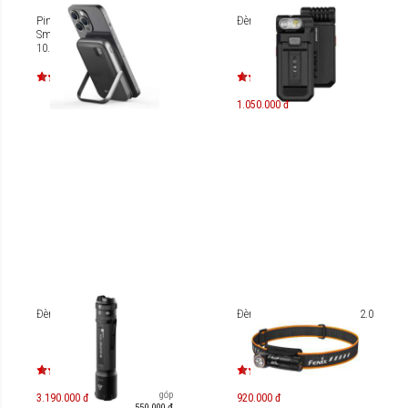
Pin dự phòng Mazer
Đèn Pin Fenix SW05R-RED
Smallest MagSafe
10.000mAh M-MAGAIR16
1.050.000 đ
Đèn pin Ledlenser TAC7R
Đèn đội đầu Fenix HM23 V2.0
Trả góp
3.190.000 đ
920.000 đ
550.000 đ