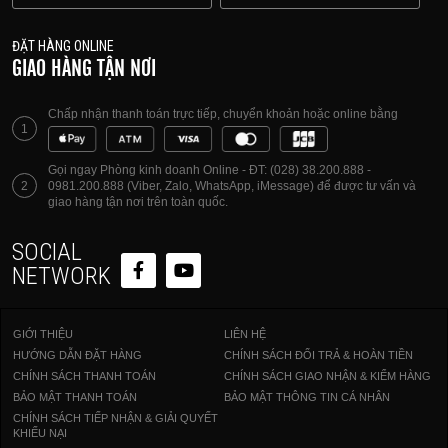
ĐẶT HÀNG ONLINE
GIAO HÀNG TẬN NƠI
Chấp nhận thanh toán trực tiếp, chuyển khoản hoặc online bằng
1
Gọi ngay Phòng kinh doanh Online - ĐT: (028) 38.200.888 -
2
0981.200.888 (Viber, Zalo, WhatsApp, iMessage) để được tư vấn và
giao hàng tận nơi trên toàn quốc.
SOCIAL
NETWORK
GIỚI THIỆU
LIÊN HỆ
HƯỚNG DẪN ĐẶT HÀNG
CHÍNH SÁCH ĐỔI TRẢ & HOÀN TIỀN
CHÍNH SÁCH THANH TOÁN
CHÍNH SÁCH GIAO NHẬN & KIỂM HÀNG
BẢO MẬT THANH TOÁN
BẢO MẬT THÔNG TIN CÁ NHÂN
CHÍNH SÁCH TIẾP NHẬN & GIẢI QUYẾT
KHIẾU NẠI