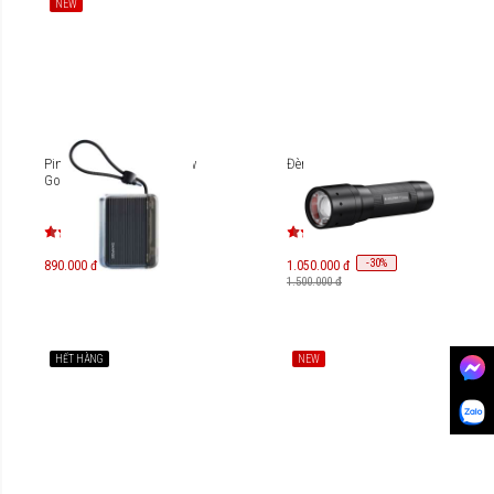
NEW
Pin dự phòng Sharge Flow
Đèn pin Ledlenser P7 Core
Go P4 10.000mAh
-
30
%
890.000 đ
1.050.000 đ
1.500.000 đ
HẾT HÀNG
NEW