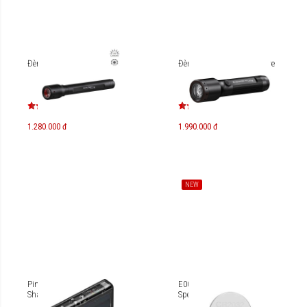
Đèn pin LedLenser P6
Đèn pin Ledlenser P5R Core
1.280.000 đ
1.990.000 đ
NEW
Pin dự phòng chuẩn CCC
E000041900 Pin Energizer
Shargeek 140 20.000mAh
Specialty 2032 BP1