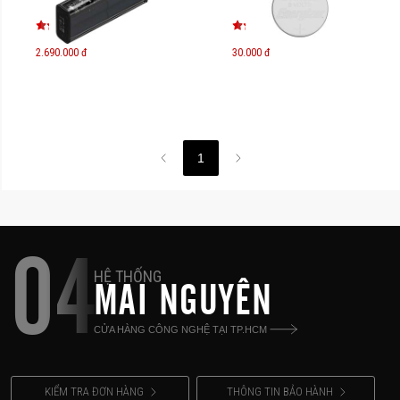
2.690.000 đ
30.000 đ
1
04
HỆ THỐNG
MAI NGUYÊN
CỬA HÀNG CÔNG NGHỆ TẠI TP.HCM
KIỂM TRA ĐƠN HÀNG
THÔNG TIN BẢO HÀNH