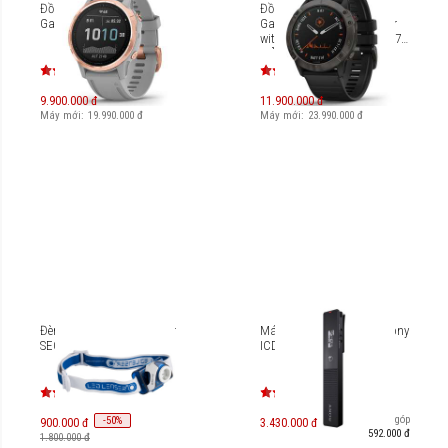
Đồng hồ thông minh
Đồng hồ thông minh
Garmin Fenix 6S Sapphire
Garmin Fenix 6X Pro Solar
with Black Band [010-02157-
55]
9.900.000 đ
11.900.000 đ
Máy mới:
19.990.000
đ
Máy mới:
23.990.000
đ
Đèn pin đội đầu LedLenser
Máy ghi âm kĩ thuật số Sony
SEO 7R
ICD-TX660 16GB
Trả góp
-
50
%
900.000 đ
3.430.000 đ
592.000 đ
1.800.000 đ