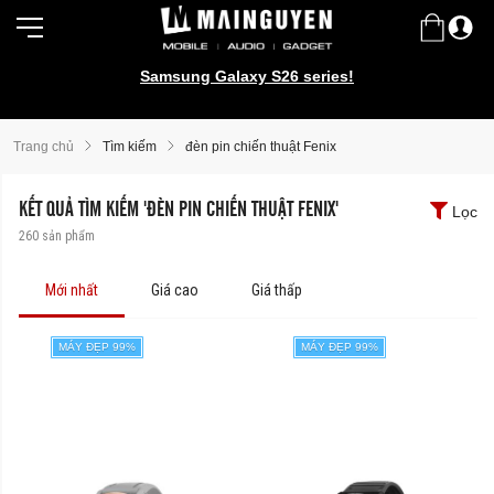
Samsung Galaxy S26 series!
iPhone 17 series!
Trang chủ
Tìm kiếm
đèn pin chiến thuật Fenix
KẾT QUẢ TÌM KIẾM 'ĐÈN PIN CHIẾN THUẬT FENIX'
Lọc
260
sản phẩm
Mới nhất
Giá cao
Giá thấp
MÁY ĐẸP 99%
MÁY ĐẸP 99%