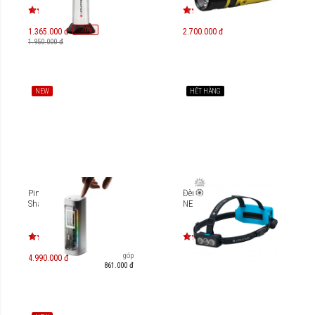
-
30
%
1.365.000 đ
2.700.000 đ
1.950.000 đ
NEW
HẾT HÀNG
Pin dự phòng SHARGE
Đèn pin đội đầu Ledlenser
Shargeek 300 24.000mAh
NEO9R
Trả góp
4.990.000 đ
861.000 đ