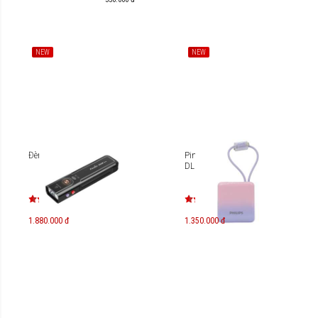
NEW
NEW
Đèn pin Fenix E06R Pro
Pin sạc dự phòng Philips
DLP2713 10.000mAh
1.880.000 đ
1.350.000 đ