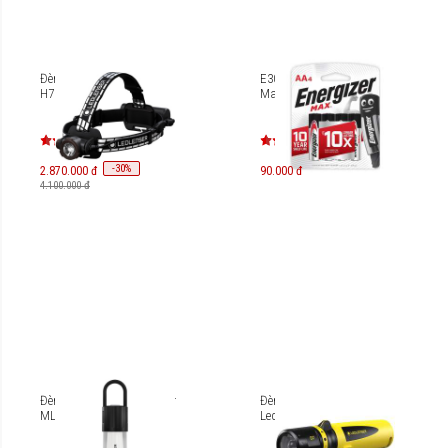
Đèn pin đội đầu Ledlenser
E303247300 Pin Energizer
H7R Signature
Max AA E91 BP4
-
30
%
2.870.000 đ
90.000 đ
4.100.000 đ
Đèn pin cắm trại Ledlenser
Đèn pin chống cháy nổ
ML6 Warm Light
Ledlenser EX7 Zone 0/20