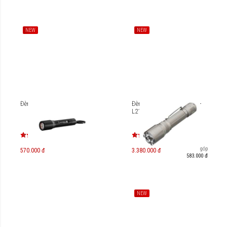
NEW
NEW
Đèn pin Ledlenser P3
Đèn pin Fenix TK21R (ARB-
L21-6000)
Trả góp
570.000 đ
3.380.000 đ
583.000 đ
NEW