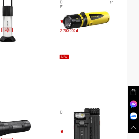
 trại Ledlenser ML6
Đèn pin chống cháy nổ Ledlenser
t
EX7 Zone 0/20
-
30
%
2.700.000 đ
NEW
lenser P7 Core
Đèn Pin Fenix SW05R-RED