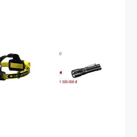
i đầu chống cháy nổ
Đèn pin Fenix C5 Pro
EXH8 Zone 0/20
1.500.000 đ