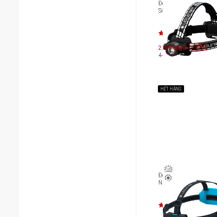
Đèn pin đội đầu Ledlen
Signature
-
30
2.870.000 đ
%
4.100.000 đ
HẾT HÀNG
Đèn pin đội đầu Ledlen
NEO9R