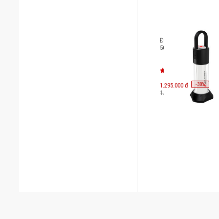
Đèn pin cắm trại Ledle
500929
-
30
1.295.000 đ
%
1.850.000 đ