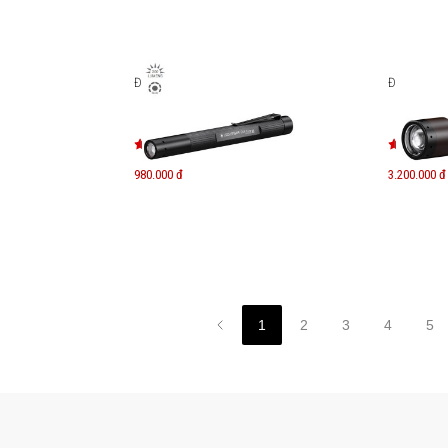
nser ML6
Đèn pin Ledlenser P4R Core
Đèn pin Led
980.000 đ
3.200.000 đ
1
2
3
4
5