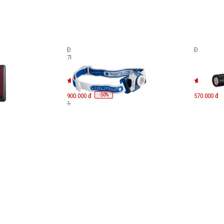
 1 Tag
Đèn pin đội đầu LedLenser SEO
Đèn pin Led
port]
7R
-
50
900.000 đ
%
570.000 đ
1.800.000 đ