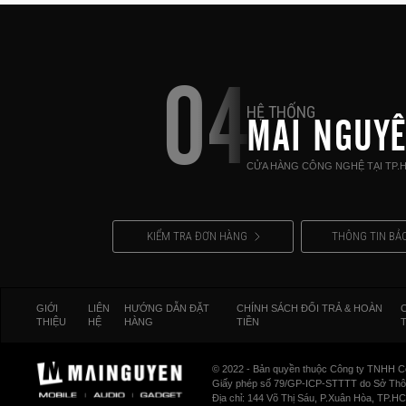
04
HỆ THỐNG
MAI NGUY
CỬA HÀNG CÔNG NGHỆ TẠI TP.
KIỂM TRA ĐƠN HÀNG
THÔNG TIN BẢ
GIỚI
LIÊN
HƯỚNG DẪN ĐẶT
CHÍNH SÁCH ĐỔI TRẢ & HOÀN
THIỆU
HỆ
HÀNG
TIỀN
© 2022 - Bản quyền thuộc Công ty TNHH C
Giấy phép số 79/GP-ICP-STTTT do Sở Thông
Địa chỉ: 144 Võ Thị Sáu, P.Xuân Hòa, TP.H