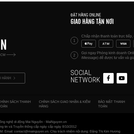
ĐẶT HÀNG ONLINE
GIAO HÀNG TẬN NƠI
Chấp nhận thanh toán trực tiếp
ÊN
1
Gọi ngay Phòng kinh doanh Onlin
HCM
2
iMessage) để được tư vấn và gia
SOCIAL
O HÀNH
NETWORK
CHÍNH SÁCH THANH
CHÍNH SÁCH GIAO NHẬN & KIỂM
BẢO MẬT THANH
TOÁN
HÀNG
TOÁN
ông nghệ di động Mai Nguyên - MaiNguyen.vn
 tin và Truyền thông cấp ngày cấp ngày 8/10/2012
CM. Email: contact@mainguyen.vn. Chịu trách nhiệm nội dung: Đặng Thị Kim Hương