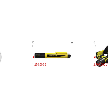
zer
Đèn pin chống cháy nổ Ledlenser
Đèn pin độ
EX4
Ledlenser 
1.250.000 đ
2.700.000 đ