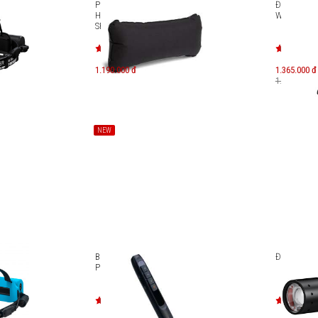
ser H7R
Phụ kiện gối hơi ghế dã ngoại
Đèn pin cắm
Helinox Air + Foam Headrest
Warm Ligh
SP001131
1.190.000 đ
1.365.000 đ
1.950.000 đ
NEW
ser
Bút trình chiếu MicroPack
Đèn pin Led
POINTER LITE WPM-06