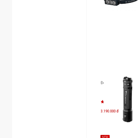
Đèn pin Ledlenser TAC
3.190.000 đ
NEW