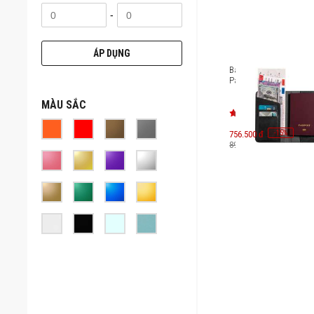
-
ÁP DỤNG
Bao da hộ chiếu Mazer
Passport [M-1tag-Pass
MÀU SẮC
-
15
756.500 đ
%
890.000 đ