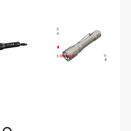
lenser P3
Đèn pin Fenix TK21R (ARB-L21-
6000)
Trả góp
3.380.000 đ
583.000 đ