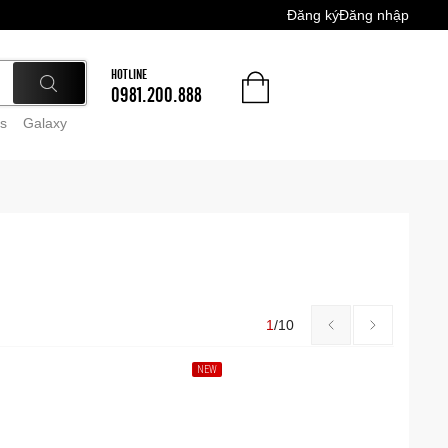
Đăng ký
Đăng nhập
HOTLINE
0981.200.888
s
Galaxy
1
/
10
NEW