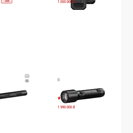
-
30
%
1.050.000 đ
dLenser P6
Đèn pin Ledlenser P5R Core
1.990.000 đ