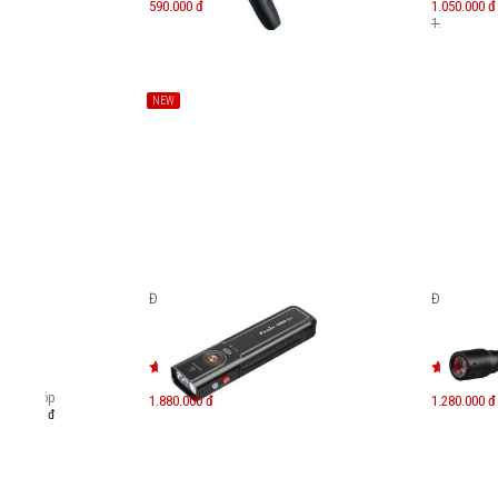
590.000 đ
1.050.000 đ
1.500.000 đ
NEW
7R
Đèn pin Fenix E06R Pro
Đèn pin Le
Trả góp
1.880.000 đ
1.280.000 đ
550.000 đ