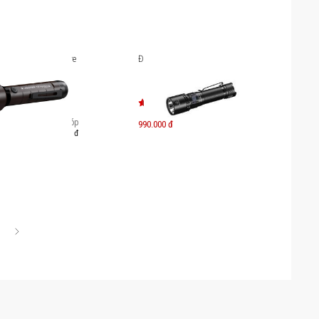
lenser P6R Signature
Đèn pin Fenix C5 V2.0
Trả góp
990.000 đ
552.000 đ