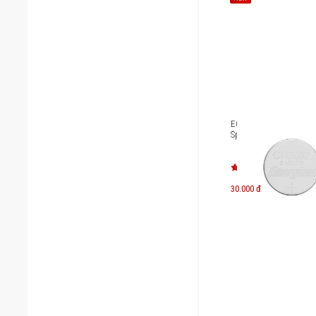
E000041900 Pin Energi
Specialty 2032 BP1
30.000 đ