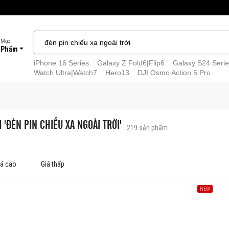
 Mục
 Phẩm
iPhone 16 Series
Galaxy Z Fold6|Flip6
Galaxy S24 Serie
Watch Ultra|Watch7
Hero13
DJI Osmo Action 5 Pro
 'ĐÈN PIN CHIẾU XA NGOÀI TRỜI'
219
sản phẩm
iá cao
Giá thấp
NEW