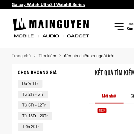
Galaxy Watch Ultra2 | Watch9 Series
Danh
Sản
Trang chủ
Tìm kiếm
đèn pin chiếu xa ngoài trời
CHỌN KHOẢNG GIÁ
KẾT QUẢ TÌM KIẾM
Dưới 1Tr
Từ 2Tr - 5Tr
Mới nhất
G
Từ 6Tr - 12Tr
NEW
Từ 13Tr - 20Tr
Trên 20Tr