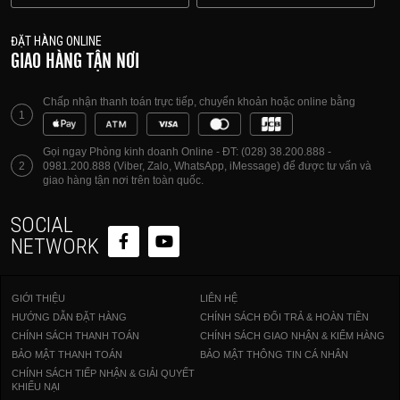
ĐẶT HÀNG ONLINE
GIAO HÀNG TẬN NƠI
Chấp nhận thanh toán trực tiếp, chuyển khoản hoặc online bằng
1
Gọi ngay Phòng kinh doanh Online - ĐT: (028) 38.200.888 -
2
0981.200.888 (Viber, Zalo, WhatsApp, iMessage) để được tư vấn và
giao hàng tận nơi trên toàn quốc.
SOCIAL
NETWORK
GIỚI THIỆU
LIÊN HỆ
HƯỚNG DẪN ĐẶT HÀNG
CHÍNH SÁCH ĐỔI TRẢ & HOÀN TIỀN
CHÍNH SÁCH THANH TOÁN
CHÍNH SÁCH GIAO NHẬN & KIỂM HÀNG
BẢO MẬT THANH TOÁN
BẢO MẬT THÔNG TIN CÁ NHÂN
CHÍNH SÁCH TIẾP NHẬN & GIẢI QUYẾT
KHIẾU NẠI