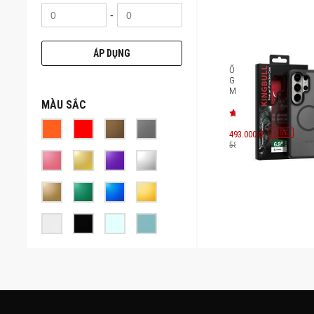
-
ÁP DỤNG
Ốp lưng Magsafe Sam
Galaxy S26 Ultra Mipo
MGXS26U
MÀU SẮC
-
15
493.000 đ
%
580.000 đ