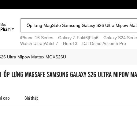
 Mục
 Phẩm
iPhone 16 Series
Galaxy Z Fold6|Flip6
Galaxy S24 Serie
Watch Ultra|Watch7
Hero13
DJI Osmo Action 5 Pro
S26 Ultra Mipow Mattex MGXS26U
M 'ỐP LƯNG MAGSAFE SAMSUNG GALAXY S26 ULTRA MIPOW M
iá cao
Giá thấp