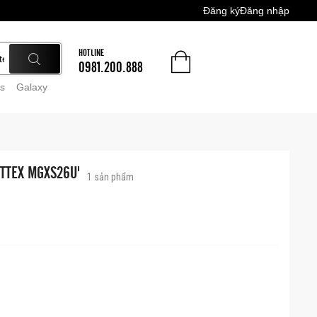
Đăng ký
Đăng nhập
HOTLINE
0981.200.888
s
Galaxy
ATTEX MGXS26U'
1
sản phẩm