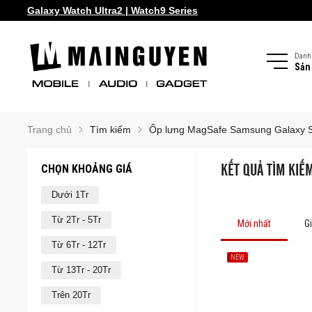
Galaxy Watch Ultra2 | Watch9 Series
Danh
Sản
Trang chủ
Tìm kiếm
Ốp lưng MagSafe Samsung Galaxy 
CHỌN KHOẢNG GIÁ
KẾT QUẢ TÌM KIẾ
Dưới 1Tr
Từ 2Tr - 5Tr
Mới nhất
G
Từ 6Tr - 12Tr
NEW
Từ 13Tr - 20Tr
Trên 20Tr