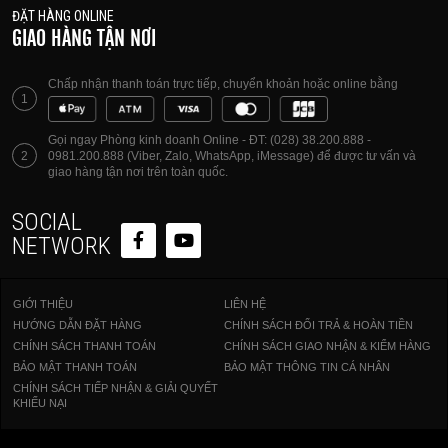
ĐẶT HÀNG ONLINE
GIAO HÀNG TẬN NƠI
Chấp nhận thanh toán trực tiếp, chuyển khoản hoặc online bằng
1
Gọi ngay Phòng kinh doanh Online - ĐT: (028) 38.200.888 -
2
0981.200.888 (Viber, Zalo, WhatsApp, iMessage) để được tư vấn và
giao hàng tận nơi trên toàn quốc.
SOCIAL
NETWORK
GIỚI THIỆU
LIÊN HỆ
HƯỚNG DẪN ĐẶT HÀNG
CHÍNH SÁCH ĐỔI TRẢ & HOÀN TIỀN
CHÍNH SÁCH THANH TOÁN
CHÍNH SÁCH GIAO NHẬN & KIỂM HÀNG
BẢO MẬT THANH TOÁN
BẢO MẬT THÔNG TIN CÁ NHÂN
CHÍNH SÁCH TIẾP NHẬN & GIẢI QUYẾT
KHIẾU NẠI