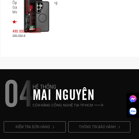
Ốp lưng Magsafe Samsung
Galaxy S26 Ultra Mipow
Mattex MGXS26U
-
15
%
493.000 đ
580.000 đ
04
HỆ THỐNG
MAI NGUYÊN
CỬA HÀNG CÔNG NGHỆ TẠI TP.HCM
KIỂM TRA ĐƠN HÀNG
THÔNG TIN BẢO HÀNH