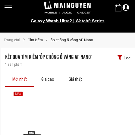
Galaxy Watch Ultra2 | Watch9 Series
Trang chủ
Tìm kiếm
ốp chống ố vàng AF Nano
KẾT QUẢ TÌM KIẾM 'ỐP CHỐNG Ố VÀNG AF NANO'
Lọc
1
sản phẩm
Mới nhất
Giá cao
Giá thấp
NEW