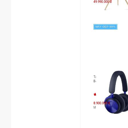
49.990.000 đ
MÁY ĐẸP 99%
Tai nghe không dây ch
B&O Beoplay HX
8.900.000 đ
Máy mới:
15.900.000
đ