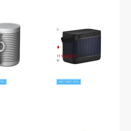
ng B&O Beosound
Loa di động B&O Beolit 20
11.990.000 đ
590.000
đ
Máy mới:
23.990.000
đ
99%
MÁY ĐẸP 99%