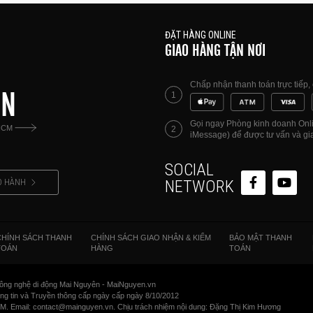
ĐẶT HÀNG ONLINE
GIAO HÀNG TẬN NƠI
Chấp nhận thanh toán trực tiếp
ÊN
1
Gọi ngay Phòng kinh doanh Onlin
HCM
2
iMessage) để được tư vấn và gia
SOCIAL
O HÀNH
NETWORK
CHÍNH SÁCH THANH
CHÍNH SÁCH GIAO NHẬN & KIỂM
BẢO MẬT THANH
TOÁN
HÀNG
TOÁN
ông nghệ di động Mai Nguyên - MaiNguyen.vn
 tin và Truyền thông cấp ngày cấp ngày 8/10/2012
CM. Email: contact@mainguyen.vn. Chịu trách nhiệm nội dung: Đặng Thị Kim Hương