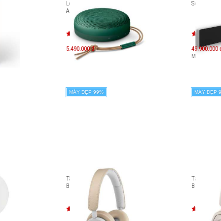
erge
Loa Bluetooth B&O Beosound
Soundbar 
A1 2nd Gen
5.490.000 đ
49.900.000 
Máy mới:
75
MÁY ĐẸP 99%
MÁY ĐẸP 
nd Gen)
Tai nghe không dây chống ồn
Tai nghe k
B&O Beoplay H8i
B&O Beopl