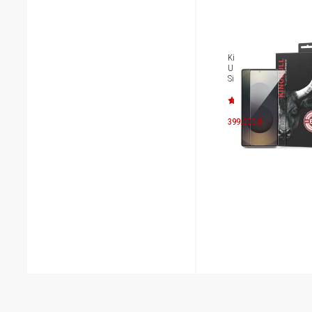
Kính cường lực HD Gal
Ultra Mipow Kingbull
Silk BJS26U-BK
399.000 đ