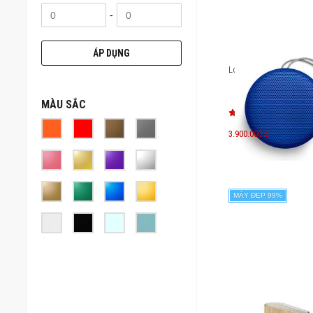
-
ÁP DỤNG
Loa B&O Beoplay A1
MÀU SẮC
3.900.000 đ
MÁY ĐẸP 99%