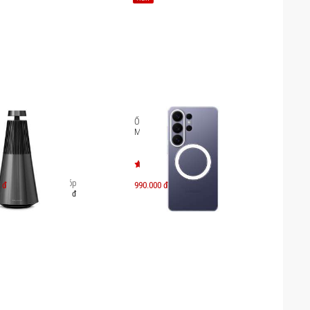
eosound 2 Gen3
Ốp lưng Galaxy S26 Ultra Clear
Magnet Case EF-CS948C
Trả góp
 đ
990.000 đ
21.563.000 đ