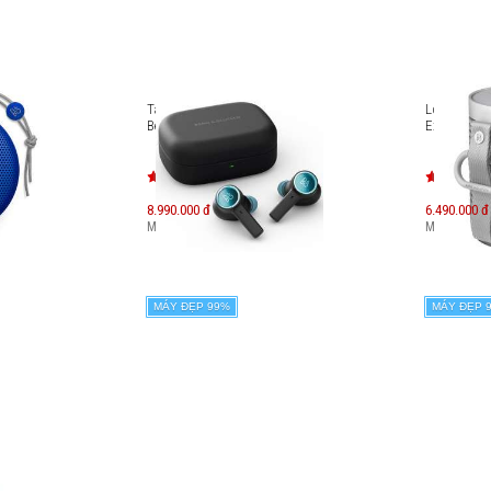
Tai nghe True Wireless B&O
Loa di độ
Beoplay EX
Explore
8.990.000 đ
6.490.000 đ
Máy mới:
14.630.000
đ
Máy mới:
9.
MÁY ĐẸP 99%
MÁY ĐẸP 