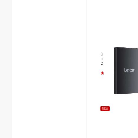
Ổ cứng di động chống 
Lexar Armor 700 Porta
2TB
NEW