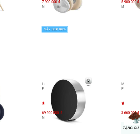
7.900.000 đ
8.900.000 đ
Máy mới:
12.800.000
đ
Máy mới:
15
MÁY ĐẸP 99%
ống ồn
Loa không dây B&O Beosound
Máy pha Cà
Edge
Portable E
69.990.000 đ
3.660.000 đ
Máy mới:
116.060.000
đ
TẶNG CỦ