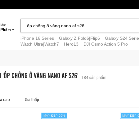
 Mục
 Phẩm
iPhone 16 Series
Galaxy Z Fold6|Flip6
Galaxy S24 Serie
Watch Ultra|Watch7
Hero13
DJI Osmo Action 5 Pro
M 'ỐP CHỐNG Ố VÀNG NANO AF S26'
184
sản phẩm
iá cao
Giá thấp
MÁY ĐẸP 99%
MÁY ĐẸP 