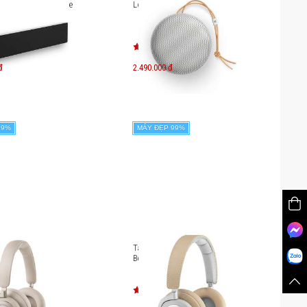
B&O Beosound Stage
Loa B&O Beoplay A1
đ
2.490.000 đ
.900.000
đ
99%
MÁY ĐẸP 99%
hông dây chống ồn
Tai nghe không dây B&O
ay HX
Beoplay H9i