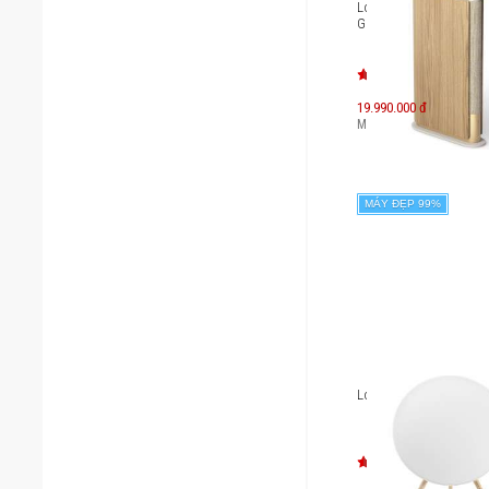
Loa B&O Beosound Em
Gold Tone
19.990.000 đ
Máy mới:
36.920.000
đ
MÁY ĐẸP 99%
Loa B&O BeoPlay A9 (2