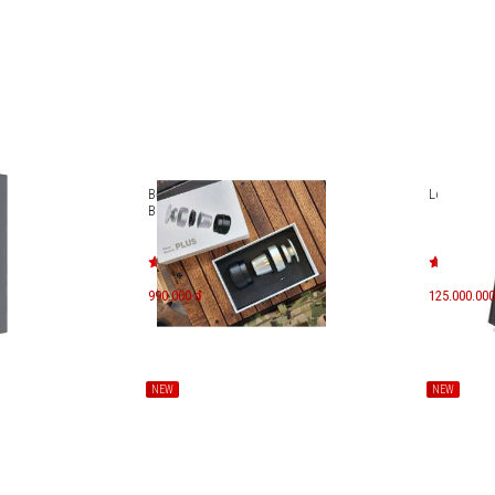
nước
Bộ Kit Nâng Cấp Outin Nano
Loa B&O B
ble SSD
Basket Plus
990.000 đ
125.000.000
NEW
NEW