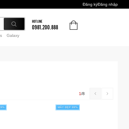
Đăng ký
Đăng nhập
HOTLINE
0981.200.888
s
Galaxy
1
/
8
99%
MÁY ĐẸP 99%