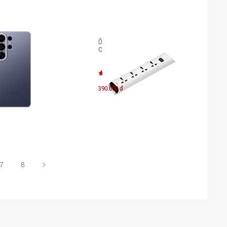
axy S26 Ultra Clear
Ổ cắm điện 4 lỗ Philips
S948C
CHP2442WA/74
390.000 đ
7
8