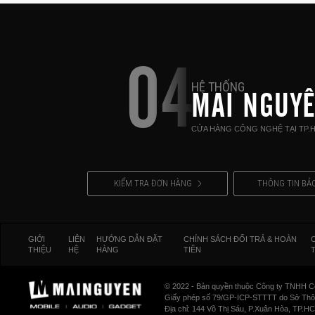
04
HỆ THỐNG
MAI NGUY
CỬA HÀNG CÔNG NGHỆ TẠI TP.
KIỂM TRA ĐƠN HÀNG
THÔNG TIN BẢ
GIỚI
LIÊN
HƯỚNG DẪN ĐẶT
CHÍNH SÁCH ĐỔI TRẢ & HOÀN
THIỆU
HỆ
HÀNG
TIỀN
© 2022 - Bản quyền thuộc Công ty TNHH C
Giấy phép số 79/GP-ICP-STTTT do Sở Thông
Địa chỉ: 144 Võ Thị Sáu, P.Xuân Hòa, TP.H