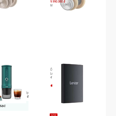
9.990.000 đ
.990.000
đ
Máy mới:
16.100.000
đ
 Phê Outin Nano
Ổ cứng di động chống nước
spresso Machine
Lexar Armor 700 Portable SSD
4TB [LAR700X004T-RNBNG]
Trả góp
631.000 đ
 SẠC
NEW