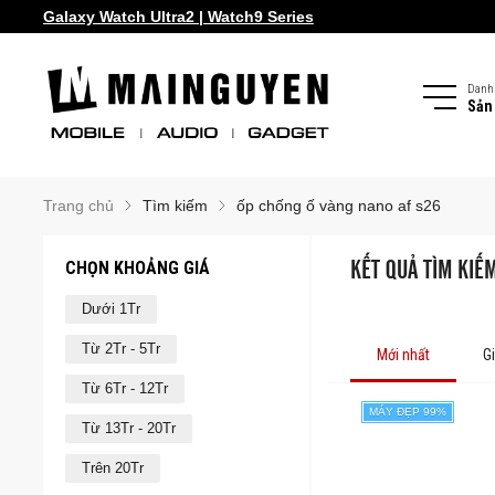
Galaxy Watch Ultra2 | Watch9 Series
Danh
Sản
Trang chủ
Tìm kiếm
ốp chống ố vàng nano af s26
CHỌN KHOẢNG GIÁ
KẾT QUẢ TÌM KIẾ
Dưới 1Tr
Từ 2Tr - 5Tr
Mới nhất
G
Từ 6Tr - 12Tr
MÁY ĐẸP 99%
Từ 13Tr - 20Tr
Trên 20Tr