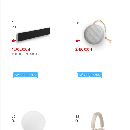
Soundbar B&O Beosound
Loa B&O Beoplay A1
Stage
49.900.000 đ
2.490.000 đ
Máy mới:
75.900.000
đ
MÁY ĐẸP 99%
MÁY ĐẸP 99%
Loa B&O BeoPlay A9 (2nd
Tai nghe không dây chống
Gen)
ồn B&O Beoplay HX