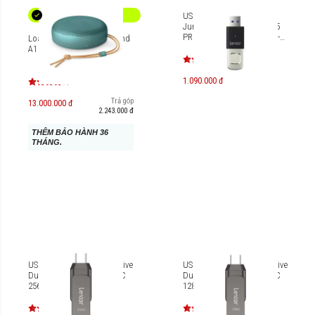
USB 3.2 Gen 1 Lexar
JumpDrive Fingerprint F35
PRO 128GB [LJDF35P128G-
Loa di động B&O Beosound
RNBNG]
A1 3rd Gen
1.090.000 đ
Trả góp
13.000.000 đ
2.243.000 đ
THÊM BẢO HÀNH 36
THÁNG.
USB-C OTG Lexar JumpDrive
USB-C OTG Lexar JumpDrive
Dual Drive D400 3.1 Type C
Dual Drive D400 3.1 Type C
256GB
128GB [LJDD400128G-
BNQNG]