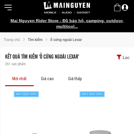
Mai Nguyen Rider Store - Đồ bảo hộ, camping, outdoor,
Galaxy Watch Ultra2 | Watch9 Series
multitool...
Trang chủ
Tìm kiếm
ổ cứng ngoài Lexar
KẾT QUẢ TÌM KIẾM 'Ổ CỨNG NGOÀI LEXAR'
Lọc
261
sản phẩm
Mới nhất
Giá cao
Giá thấp
MÁY ĐẸP 99%
MÁY ĐẸP 99%