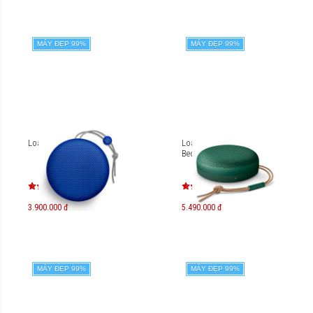
MÁY ĐẸP 99%
MÁY ĐẸP 99%
Loa B&O Beoplay A1
Loa Bluetooth B&O
Beosound A1 2nd Gen
3.900.000 đ
5.490.000 đ
MÁY ĐẸP 99%
MÁY ĐẸP 99%