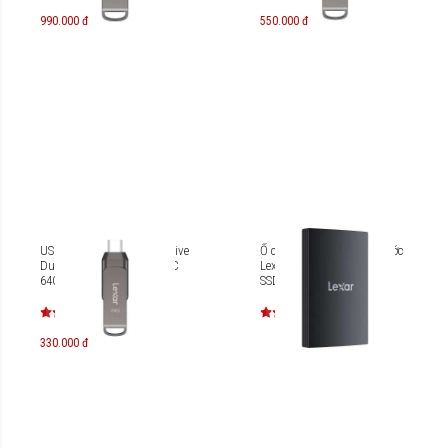
990.000 đ
550.000 đ
USB-C OTG Lexar JumpDrive
Ổ cứng di động chống nước
Dual Drive D400 3.1 Type C
Lexar Armor 700 Portable
64GB
SSD 4TB [LAR700X004T-
RNBNG]
330.000 đ