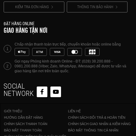
KIỂM TRA ĐƠN HÀNG
THÔNG TIN BẢO HÀNH
ĐẶT HÀNG ONLINE
GIAO HÀNG TẬN NƠI
Chấp nhận thanh toán trực tiếp, chuyển khoản hoặc online bằng
1
Gọi ngay Phòng kinh doanh Online - ĐT: (028) 38.200.888 -
2
0981.200.888 (Viber, Zalo, WhatsApp, iMessage) để được tư vấn và
giao hàng tận nơi trên toàn quốc.
SOCIAL
NETWORK
GIỚI THIỆU
LIÊN HỆ
HƯỚNG DẪN ĐẶT HÀNG
CHÍNH SÁCH ĐỔI TRẢ & HOÀN TIỀN
CHÍNH SÁCH THANH TOÁN
CHÍNH SÁCH GIAO NHẬN & KIỂM HÀNG
BẢO MẬT THANH TOÁN
BẢO MẬT THÔNG TIN CÁ NHÂN