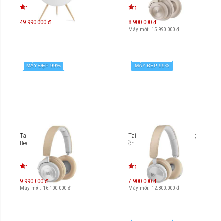
49.990.000 đ
8.900.000 đ
Máy mới:
15.990.000
đ
MÁY ĐẸP 99%
MÁY ĐẸP 99%
Tai nghe không dây B&O
Tai nghe không dây chống
Beoplay H9i
ồn B&O Beoplay H8i
9.990.000 đ
7.900.000 đ
Máy mới:
16.100.000
đ
Máy mới:
12.800.000
đ