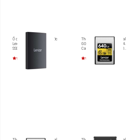
Ổ cứng di động chống nước
Thẻ nhớ Lexar Professional
Lexar Armor 700 Portable
GOLD CFexpress 4.0 Type A
SSD 2TB
Card 640GB [LCAGOLD640G-
RNENG]
Thẻ nhớ Lexar Professional
Thẻ nhớ Lexar Professional