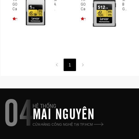
GOLD CFexpress 4.0 Type A
GOLD CFexpress 4.0 Type B
Card 1TB [LCXEXPR001T-
Card 512GB [LCXEXP4512G-
RNENG]
RNENG]
1
04
HỆ THỐNG
MAI NGUYÊN
CỬA HÀNG CÔNG NGHỆ TẠI TP.HCM