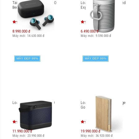
Tai nghe True Wireless B&O
Loa di động B&O Beosound
Beoplay EX
Explore
8.990.000 đ
6.490.000 đ
Máy mới:
14.630.000
đ
Máy mới:
9.590.000
đ
MÁY ĐẸP 99%
MÁY ĐẸP 99%
Loa di động B&O Beolit 20
Loa B&O Beosound Emerge
Gold Tone
11.990.000 đ
19.990.000 đ
Máy mới:
23.990.000
đ
Máy mới:
36.920.000
đ