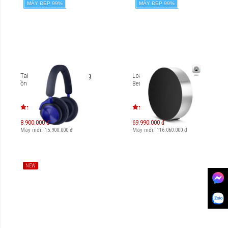
MÁY ĐẸP 99%
MÁY ĐẸP 99%
Tai nghe không dây chống
Loa không dây B&O
ồn B&O Beoplay HX
Beosound Edge
8.900.000 đ
69.990.000 đ
Máy mới:
15.900.000
đ
Máy mới:
116.060.000
đ
NEW