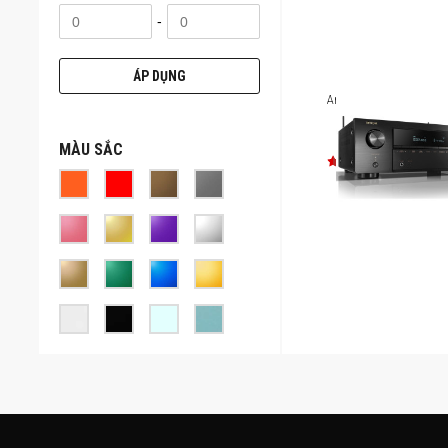
-
ÁP DỤNG
Ampli Denon AVR-X15
MÀU SẮC