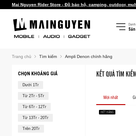
Mai Nguyen Rider Store - Đồ bảo hộ, camping, outdoor, multi
Galaxy Watch Ultra2 | Watch9 Series
Danh
Sản
Trang chủ
Tìm kiếm
Ampli Denon chính hãng
CHỌN KHOẢNG GIÁ
KẾT QUẢ TÌM KIẾ
Dưới 1Tr
Từ 2Tr - 5Tr
Mới nhất
G
Từ 6Tr - 12Tr
HẾT HÀNG
Từ 13Tr - 20Tr
Trên 20Tr