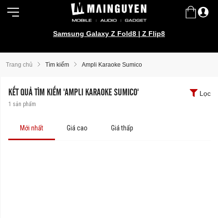
Samsung Galaxy Z Fold8 | Z Flip8
Trang chủ
Tìm kiếm
Ampli Karaoke Sumico
KẾT QUẢ TÌM KIẾM 'AMPLI KARAOKE SUMICO'
Lọc
1
sản phẩm
Mới nhất
Giá cao
Giá thấp