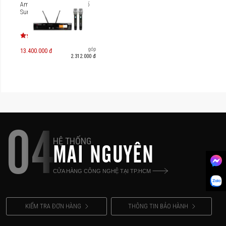
Ampli Karaoke kỹ thuật số
Sumico SU400
Trả góp
13.400.000 đ
2.312.000 đ
04
HỆ THỐNG
MAI NGUYÊN
CỬA HÀNG CÔNG NGHỆ TẠI TP.HCM
KIỂM TRA ĐƠN HÀNG
THÔNG TIN BẢO HÀNH