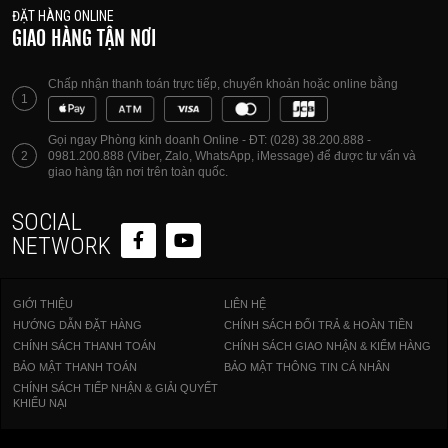
ĐẶT HÀNG ONLINE
GIAO HÀNG TẬN NƠI
Chấp nhận thanh toán trực tiếp, chuyển khoản hoặc online bằng
1
Gọi ngay Phòng kinh doanh Online - ĐT: (028) 38.200.888 -
2
0981.200.888 (Viber, Zalo, WhatsApp, iMessage) để được tư vấn và
giao hàng tận nơi trên toàn quốc.
SOCIAL
NETWORK
GIỚI THIỆU
LIÊN HỆ
HƯỚNG DẪN ĐẶT HÀNG
CHÍNH SÁCH ĐỔI TRẢ & HOÀN TIỀN
CHÍNH SÁCH THANH TOÁN
CHÍNH SÁCH GIAO NHẬN & KIỂM HÀNG
BẢO MẬT THANH TOÁN
BẢO MẬT THÔNG TIN CÁ NHÂN
CHÍNH SÁCH TIẾP NHẬN & GIẢI QUYẾT
KHIẾU NẠI