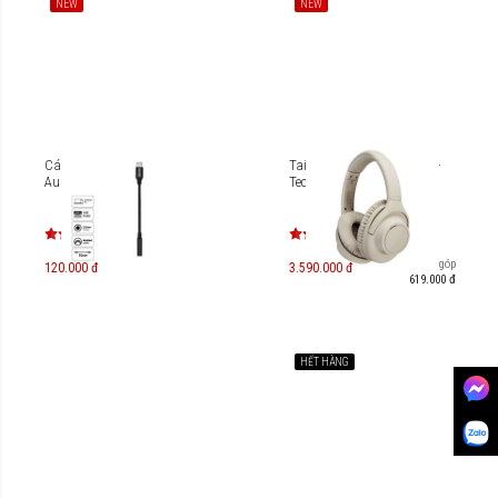
NEW
NEW
Cáp chuyển Type-C to 3.5
Tai nghe Bluetooth Audio-
Audio Philips SWA3010
Technica ATH-S300BT
Trả góp
120.000 đ
3.590.000 đ
619.000 đ
HẾT HÀNG