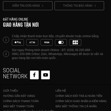
KIỂM TRA ĐƠN HÀNG
THÔNG TIN BẢO HÀNH
ĐẶT HÀNG ONLINE
GIAO HÀNG TẬN NƠI
Chấp nhận thanh toán trực tiếp, chuyển khoản hoặc online bằng
1
Gọi ngay Phòng kinh doanh Online - ĐT: (028) 38.200.888 -
2
0981.200.888 (Viber, Zalo, WhatsApp, iMessage) để được tư vấn và
giao hàng tận nơi trên toàn quốc.
SOCIAL
NETWORK
GIỚI THIỆU
LIÊN HỆ
HƯỚNG DẪN ĐẶT HÀNG
CHÍNH SÁCH ĐỔI TRẢ & HOÀN TIỀN
CHÍNH SÁCH THANH TOÁN
CHÍNH SÁCH GIAO NHẬN & KIỂM HÀNG
BẢO MẬT THANH TOÁN
BẢO MẬT THÔNG TIN CÁ NHÂN