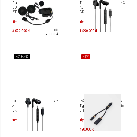
Cardo Audio Kit - Packtalk
Tai nghe nhét tai USB-C ANC
EDGE 2nd Helmet Kit
Audio-Technica ATH-
[SP002246]
CKS330NC
Trả góp
3.070.000 đ
1.590.000 đ
530.000 đ
HẾT HÀNG
NEW
Tai nghe nhét tai USB Type-C
Cổng chuyển đổi Type-C to
Audio-Technica ATH-
Type-C + Jack 3.5mm Audio
CKS330C
Elecom MPA-C35DS
490.000 đ