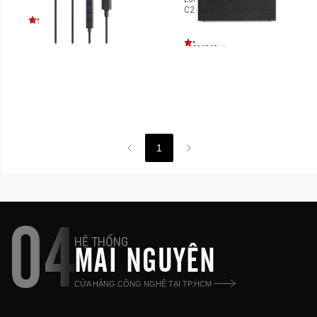
C20
1
04
HỆ THỐNG
MAI NGUYÊN
CỬA HÀNG CÔNG NGHỆ TẠI TP.HCM