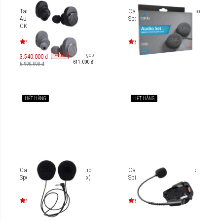
Tai nghe True Wireless
Cardo Audio Kit - JBL Audio
Audio-Technica ATH-
Speaker Set 45mm
CKR7TW
Trả góp
-
40
%
3.540.000 đ
611.000 đ
5.900.000 đ
HẾT HÀNG
HẾT HÀNG
Cardo Audio Kit - JBL Audio
Cardo Audio Kit - Packtalk
Speaker Set 40mm (No Box)
Spirit