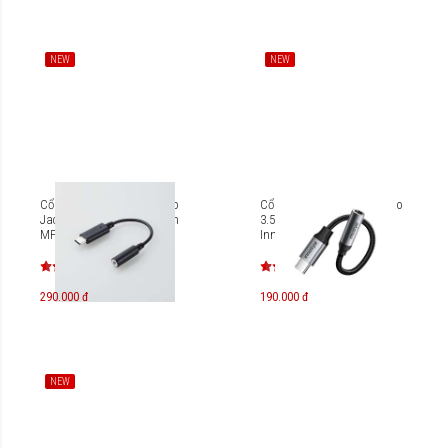
NEW
NEW
Cổng chuyển đổi Type-C to
Cổng chuyển OTG USB-C to
Jack 3.5mm Audio Elecom
3.5mm Audio Femal
MPA-C35D
Innostyle DAC A130GY
290.000 đ
190.000 đ
NEW