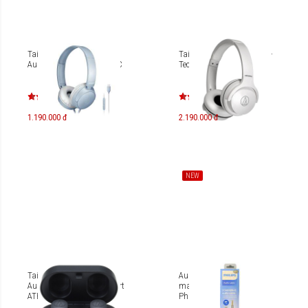
Tai nghe on-ear Type-C
Tai nghe Bluetooth Audio-
Audio-Technica ATH-S120C
Technica ATH-S220BT
1.190.000 đ
2.190.000 đ
NEW
Tai nghe True-Wireless
Audio cable AUX 3.5mm
Audio-Technica Sonic Sport
male to 3.5mm female
ATH-SPORT7TW
Philips SWA4231 1.2m