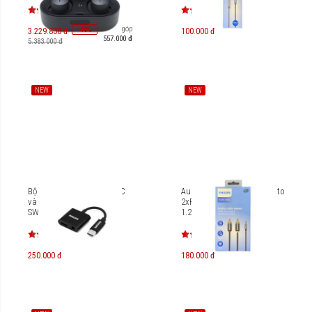
Trả góp
-
40
%
3.229.800 đ
100.000 đ
557.000 đ
5.383.000 đ
NEW
NEW
Bộ chuyển Type-C to USB-C
Audio cable 3.5mm stereo to
và 3.5 Audio Philips
2xRCA Philips SWA4141
SWA3021
1.2m
250.000 đ
180.000 đ