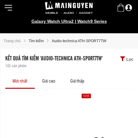
Galaxy Watch Ultra2 | Watch9 Series
Trang chủ
Tìm kiếm
Audio-technica ATH-SPORT7TW
KẾT QUẢ TÌM KIẾM 'AUDIO-TECHNICA ATH-SPORT7TW'
Lọc
102
sản phẩm
Mới nhất
Giá cao
Giá thấp
NEW