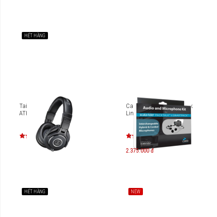
HẾT HÀNG
Tai nghe audio-technica
Cardo Audio Kit - Packtalk
ATH-M40x
Line
2.375.000 đ
HẾT HÀNG
NEW