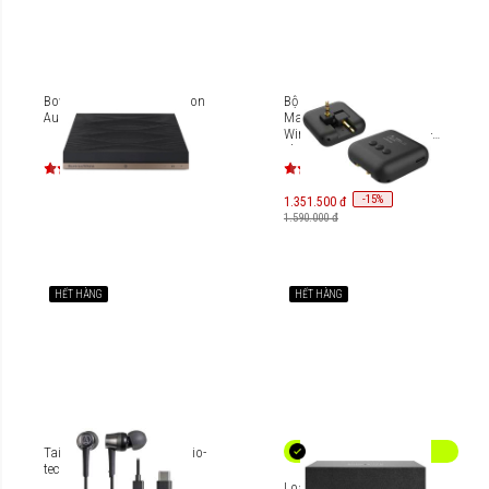
Bowers & Wilkins Formation
Bộ chuyển đổi Mazer Fly-
Audio
Mate Duo Pro Inflight
Wireless Audio Adapter M-
FlyMatePro-Duo
-
15
%
1.351.500 đ
1.590.000 đ
HẾT HÀNG
HẾT HÀNG
Tai nghe in-ear USB-C Audio-
technica ATH-CKD3C
Loa không dây Audio Pro