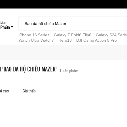
 Mục
 Phẩm
iPhone 16 Series
Galaxy Z Fold6|Flip6
Galaxy S24 Serie
Watch Ultra|Watch7
Hero13
DJI Osmo Action 5 Pro
M 'BAO DA HỘ CHIẾU MAZER'
1
sản phẩm
iá cao
Giá thấp