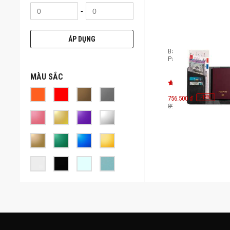
-
ÁP DỤNG
Bao da hộ chiếu Mazer
Passport [M-1tag-Pass
MÀU SẮC
-
15
756.500 đ
%
890.000 đ