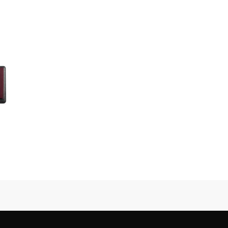
 1 Tag
port]