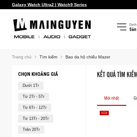
Galaxy Watch Ultra2 | Watch9 Series
Danh
Sản
Trang chủ
Tìm kiếm
Bao da hộ chiếu Mazer
CHỌN KHOẢNG GIÁ
KẾT QUẢ TÌM KIẾ
Dưới 1Tr
Từ 2Tr - 5Tr
Mới nhất
G
Từ 6Tr - 12Tr
NEW
Từ 13Tr - 20Tr
Trên 20Tr