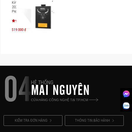
Kính cường lực iPad Air 11”
2025 Mipow Kingbull HD
Premium Protector BJ204I-
CR
519.000 đ
04
HỆ THỐNG
MAI NGUYÊN
CỬA HÀNG CÔNG NGHỆ TẠI TP.HCM
KIỂM TRA ĐƠN HÀNG
THÔNG TIN BẢO HÀNH