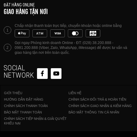
ĐẶT HÀNG ONLINE
GIAO HÀNG TẬN NƠI
Chấp nhận thanh toán trực tiếp, chuyển khoản hoặc online bằng
1
Gọi ngay Phòng kinh doanh Online - ĐT: (028) 38.200.888 -
2
0981.200.888 (Viber, Zalo, WhatsApp, iMessage) để được tư vấn và
giao hàng tận nơi trên toàn quốc.
SOCIAL
NETWORK
GIỚI THIỆU
LIÊN HỆ
HƯỚNG DẪN ĐẶT HÀNG
CHÍNH SÁCH ĐỔI TRẢ & HOÀN TIỀN
CHÍNH SÁCH THANH TOÁN
CHÍNH SÁCH GIAO NHẬN & KIỂM HÀNG
BẢO MẬT THANH TOÁN
BẢO MẬT THÔNG TIN CÁ NHÂN
CHÍNH SÁCH TIẾP NHẬN & GIẢI QUYẾT
KHIẾU NẠI