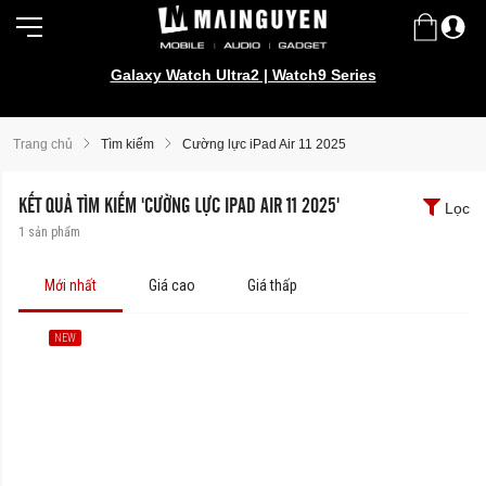
Galaxy Watch Ultra2 | Watch9 Series
Trang chủ
Tìm kiếm
Cường lực iPad Air 11 2025
KẾT QUẢ TÌM KIẾM 'CƯỜNG LỰC IPAD AIR 11 2025'
Lọc
1
sản phẩm
Mới nhất
Giá cao
Giá thấp
NEW