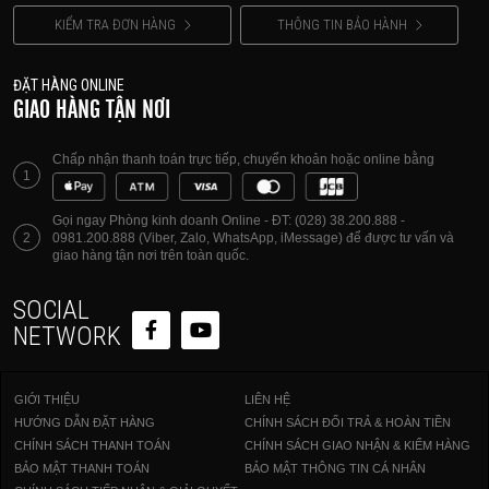
KIỂM TRA ĐƠN HÀNG
THÔNG TIN BẢO HÀNH
ĐẶT HÀNG ONLINE
GIAO HÀNG TẬN NƠI
Chấp nhận thanh toán trực tiếp, chuyển khoản hoặc online bằng
1
Gọi ngay Phòng kinh doanh Online - ĐT: (028) 38.200.888 -
2
0981.200.888 (Viber, Zalo, WhatsApp, iMessage) để được tư vấn và
giao hàng tận nơi trên toàn quốc.
SOCIAL
NETWORK
GIỚI THIỆU
LIÊN HỆ
HƯỚNG DẪN ĐẶT HÀNG
CHÍNH SÁCH ĐỔI TRẢ & HOÀN TIỀN
CHÍNH SÁCH THANH TOÁN
CHÍNH SÁCH GIAO NHẬN & KIỂM HÀNG
BẢO MẬT THANH TOÁN
BẢO MẬT THÔNG TIN CÁ NHÂN