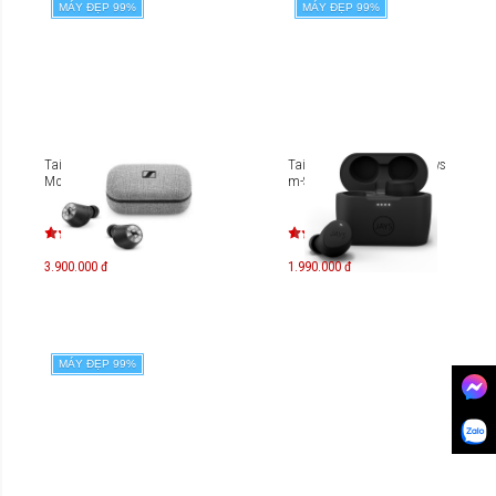
MÁY ĐẸP 99%
MÁY ĐẸP 99%
Tai nghe Sennheiser
Tai nghe True Wireless Jays
Momentum True Wireless
m-Seven
3.900.000 đ
1.990.000 đ
MÁY ĐẸP 99%