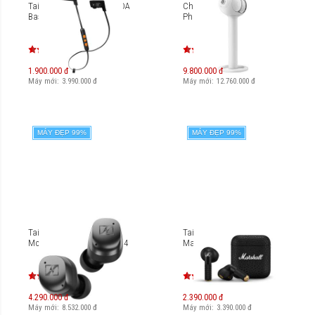
Tai nghe Bluetooth V-MODA
Chân gắn Devialet Tree
BassFit Wireless
Phantom I
1.900.000 đ
9.800.000 đ
Máy mới:
3.990.000
đ
Máy mới:
12.760.000
đ
MÁY ĐẸP 99%
MÁY ĐẸP 99%
Tai nghe Sennheiser
Tai nghe True Wireless
Momentum True Wireless 4
Marshall Minor IV
4.290.000 đ
2.390.000 đ
Máy mới:
8.532.000
đ
Máy mới:
3.390.000
đ