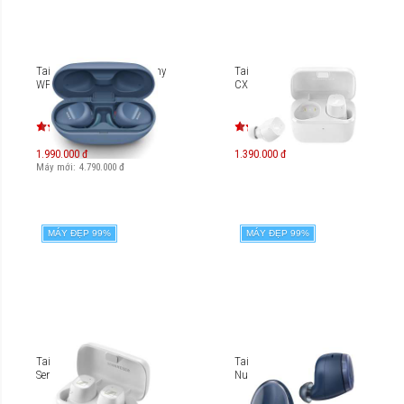
Tai nghe True Wireless Sony
Tai nghe Sennheiser CX
WF-SP800N
CX200TW1 True Wireless
1.990.000 đ
1.390.000 đ
Máy mới:
4.790.000
đ
MÁY ĐẸP 99%
MÁY ĐẸP 99%
Tai nghe True Wireless
Tai nghe True Wireless
Sennheiser CX Plus
Nuforce BE Free5