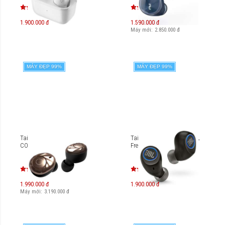
1.900.000 đ
1.590.000 đ
Máy mới:
2.850.000
đ
MÁY ĐẸP 99%
MÁY ĐẸP 99%
Tai nghe True Wireless
Tai nghe True Wireless JBL
COWON CF2
Free X
1.990.000 đ
1.900.000 đ
Máy mới:
3.190.000
đ