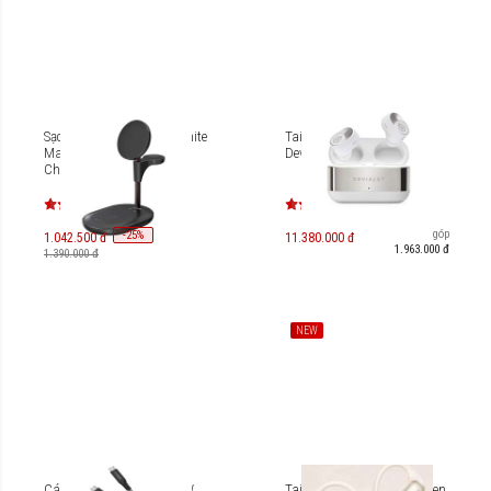
Sạc không dây Mazer Infinite
Tai nghe True Wireless
Mag.DESK 3in1 Wireless
Devialet Gemini II
Charging Stand M-
Mag.DESK630
Trả góp
-
25
%
1.042.500 đ
11.380.000 đ
1.963.000 đ
1.390.000 đ
NEW
Cáp USB-C to USB-C 100W
Tai nghe True Wireless Pisen