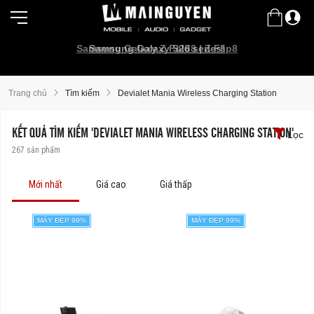
Samsung Galaxy Z Fold8 | Z Flip8
Samsung Galaxy S26 series!
Trang chủ
Tìm kiếm
Devialet Mania Wireless Charging Station
KẾT QUẢ TÌM KIẾM 'DEVIALET MANIA WIRELESS CHARGING STATION'
Lọc
267
sản phẩm
Mới nhất
Giá cao
Giá thấp
MÁY ĐẸP 99%
MÁY ĐẸP 99%