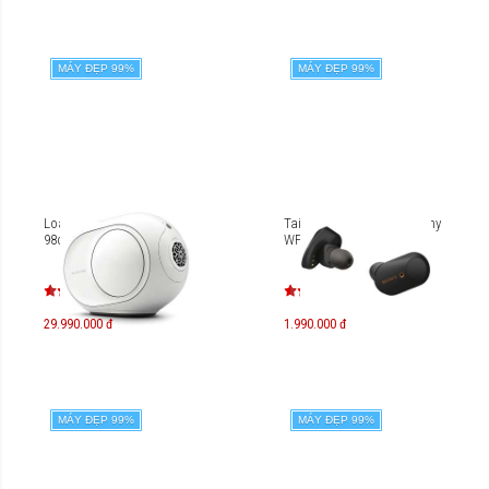
MÁY ĐẸP 99%
MÁY ĐẸP 99%
Loa Devialet Phantom II
Tai nghe True Wireless Sony
98dB Iconic White
WF-1000XM3
29.990.000 đ
1.990.000 đ
MÁY ĐẸP 99%
MÁY ĐẸP 99%