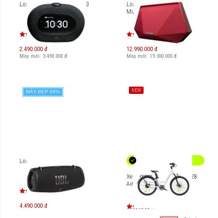
Loa đồng hồ JBL Horizon 3
Loa di động Dynaudio
Music 3
2.490.000 đ
12.990.000 đ
Máy mới:
3.490.000
đ
Máy mới:
19.300.000
đ
NEW
MÁY ĐẸP 99%
Loa di động JBL Xtreme 3
Xe đạp trợ lực điện ADO A28
Air
4.490.000 đ