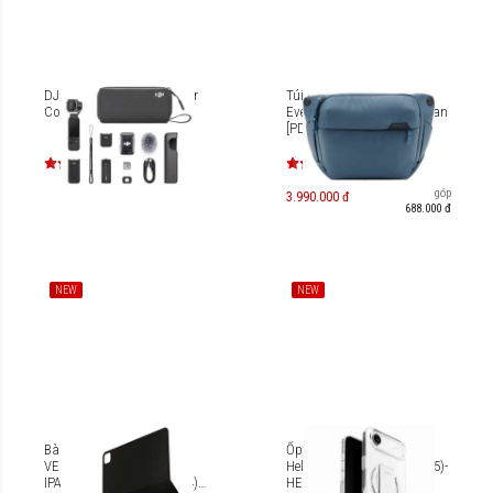
DJI Osmo Pocket 3 Creator
Túi đeo Peak Design
Combo
Everyday Sling 3L V3 - Ocean
[PD-BEDS-3-DS-3]
Trả góp
3.990.000 đ
688.000 đ
NEW
NEW
Bàn phím từ tính UNIQ
Ốp lưng iPhone Air Uniq
VENNO PRO IPAD AIR 4/5 |
Heldro Air [UNIQ-IP6.6(2025)-
IPAD PRO 11" (Gen 3-Gen 4)
HELAML]