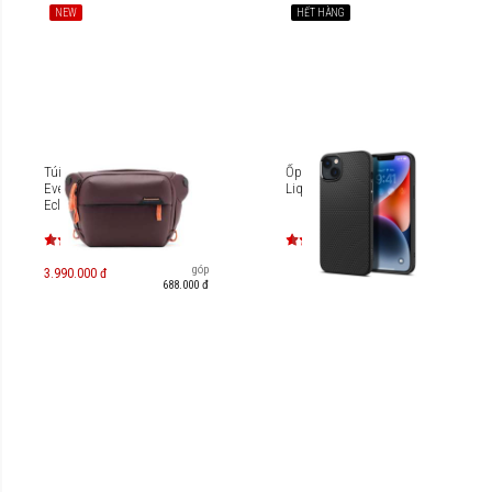
NEW
HẾT HÀNG
Túi đeo Peak Design
Ốp lưng iPhone 14 Spigen
Everyday Sling 3L V3 -
Liquid Air
Eclipse [PD-BEDS-3-EP-3]
Trả góp
3.990.000 đ
688.000 đ