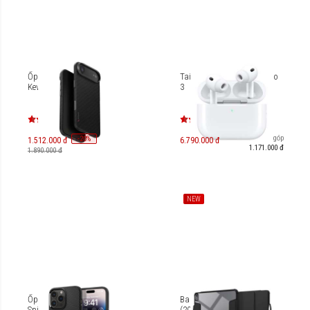
Ốp lưng iPhone Air Uniq
Tai nghe Apple Airpods Pro
Keva Edge
3
Trả góp
-
20
%
1.512.000 đ
6.790.000 đ
1.171.000 đ
1.890.000 đ
NEW
Ốp lưng iPhone 14 Pro
Bao da iPad Air 13 inch
Spigen Liquid Air
(2024) Spigen Air Skin Pro