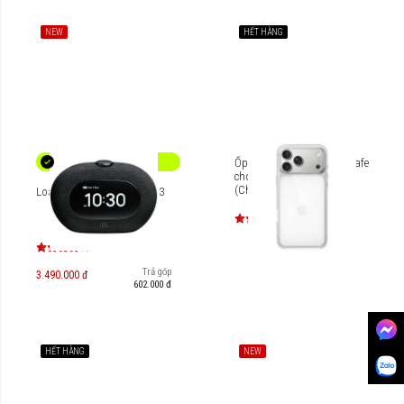
NEW
HẾT HÀNG
Ốp lưng trong suốt MagSafe
cho iPhone 17 Pro Max
(Chính hãng Apple)
Loa đồng hồ JBL Horizon 3
MGFW4FE
Trả góp
3.490.000 đ
602.000 đ
HẾT HÀNG
NEW