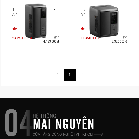
Trạm sạc EcoFlow DELTA 3
Trạm sạc EcoFlow DELTA 3
Air 2000 (10ms UPS)
Air 1000 (10ms UPS)
Trả góp
Trả góp
24.250.000 đ
13.450.000 đ
4.183.000 đ
2.320.000 đ
1
04
HỆ THỐNG
MAI NGUYÊN
CỬA HÀNG CÔNG NGHỆ TẠI TP.HCM