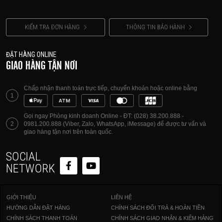
KIỂM TRA ĐƠN HÀNG
THÔNG TIN BẢO HÀNH
ĐẶT HÀNG ONLINE
GIAO HÀNG TẬN NƠI
Chấp nhận thanh toán trực tiếp, chuyển khoản hoặc online bằng
1
Gọi ngay Phòng kinh doanh Online - ĐT: (028) 38.200.888 -
2
0981.200.888 (Viber, Zalo, WhatsApp, iMessage) để được tư vấn và
giao hàng tận nơi trên toàn quốc.
SOCIAL
NETWORK
GIỚI THIỆU
LIÊN HỆ
HƯỚNG DẪN ĐẶT HÀNG
CHÍNH SÁCH ĐỔI TRẢ & HOÀN TIỀN
CHÍNH SÁCH THANH TOÁN
CHÍNH SÁCH GIAO NHẬN & KIỂM HÀNG