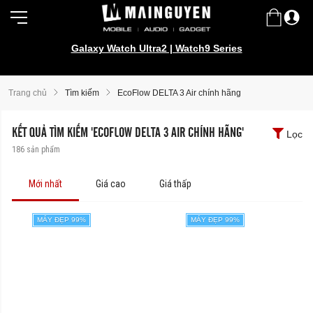
Galaxy Watch Ultra2 | Watch9 Series
Samsung Galaxy Z Fold8 | Z Flip8
Trang chủ
Tìm kiếm
EcoFlow DELTA 3 Air chính hãng
KẾT QUẢ TÌM KIẾM 'ECOFLOW DELTA 3 AIR CHÍNH HÃNG'
Lọc
186
sản phẩm
Mới nhất
Giá cao
Giá thấp
MÁY ĐẸP 99%
MÁY ĐẸP 99%