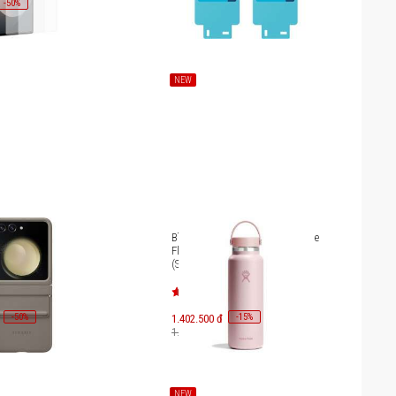
-
50
%
NEW
Eco Galaxy Z Flip5
Bình giữ nhiệt Hydro Flask Wide
Flex Cap 40 OZ (1183 ml)
(Season 2025) W40CTS
-
50
-
15
%
1.402.500 đ
%
1.650.000 đ
NEW