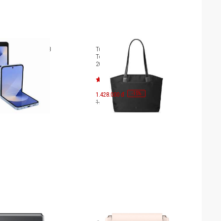
laxy Z Flip6 256GB
Túi xách Tomtoc Versatile-T23
F741
Tote Laptop 16 inch/18L T23-
2025
-
15
1.428.000 đ
%
1.680.000 đ