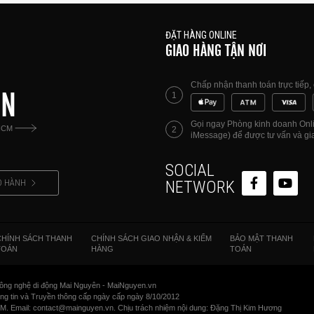
ĐẶT HÀNG ONLINE
GIAO HÀNG TẬN NƠI
Chấp nhận thanh toán trực tiếp
ÊN
1
Gọi ngay Phòng kinh doanh Onlin
HCM
2
iMessage) để được tư vấn và gia
SOCIAL
O HÀNH
NETWORK
CHÍNH SÁCH THANH
CHÍNH SÁCH GIAO NHẬN & KIỂM
BẢO MẬT THANH
TOÁN
HÀNG
TOÁN
ông nghệ di động Mai Nguyên - MaiNguyen.vn
 tin và Truyền thông cấp ngày cấp ngày 8/10/2012
CM. Email: contact@mainguyen.vn. Chịu trách nhiệm nội dung: Đặng Thị Kim Hương