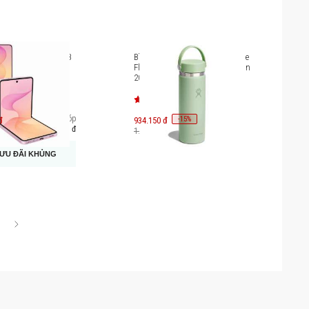
laxy Z Flip8 256GB
Bình giữ nhiệt Hydro Flask Wide
SM-F776
Flex Cap 20 OZ (591 ml) (Season
2025) W20CTS/BTS
Trả góp
-
15
đ
934.150 đ
%
5.518.000 đ
1.099.000 đ
ƯU ĐÃI KHỦNG