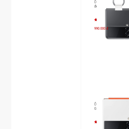
Ốp lưng trong suốt kè
đeo Galaxy Z Flip4 EF-
990.000 đ
Ốp lưng Silicone kèm d
Galaxy Z Flip4 EF-GF7