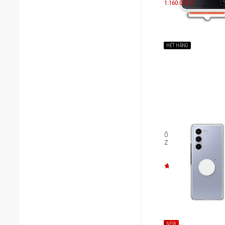
1.160.000 đ
HẾT HÀNG
Ốp lưng trong linh hoạ
Z Fold5 EF-XF946
NEW