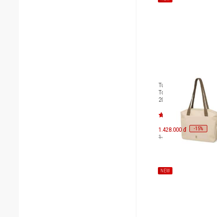
Túi xách Tomtoc Versat
Tote Laptop 14 inch/12
2025
-
15
1.428.000 đ
%
1.680.000 đ
NEW