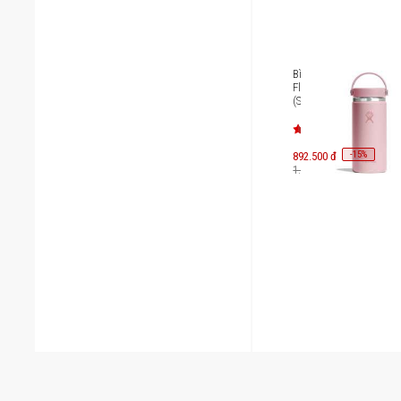
Bình giữ nhiệt Hydro F
Flex Cap 16 OZ (473 m
(Season 2025)
-
15
892.500 đ
%
1.050.000 đ