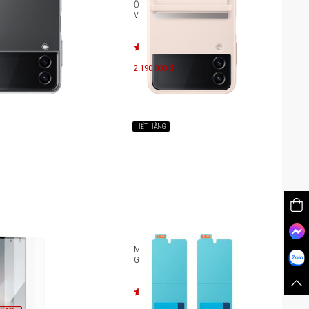
ong suốt Galaxy Z
Ốp lưng da Galaxy Z Flip4 EF-
721
VF721L
2.190.000 đ
HẾT HÀNG
màn hình Galaxy Z
Miếng dán bảo vệ màn hình
F956
Galaxy Z Fold5 EF-UF946