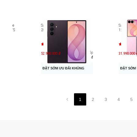
lask Wide
Samsung Galaxy Z Fold8 Ultra
Samsung Ga
l) W16CTS
256GB 12GB RAM SM-F976
12GB RAM 
Trả góp
52.990.000 đ
31.990.000 
9.141.000 đ
ĐẶT SỚM ƯU ĐÃI KHỦNG
ĐẶT SỚM 
1
2
3
4
5