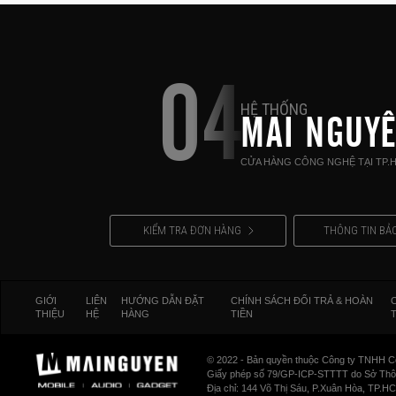
04
HỆ THỐNG
MAI NGUY
CỬA HÀNG CÔNG NGHỆ TẠI TP.
KIỂM TRA ĐƠN HÀNG
THÔNG TIN BẢ
GIỚI
LIÊN
HƯỚNG DẪN ĐẶT
CHÍNH SÁCH ĐỔI TRẢ & HOÀN
THIỆU
HỆ
HÀNG
TIỀN
© 2022 - Bản quyền thuộc Công ty TNHH C
Giấy phép số 79/GP-ICP-STTTT do Sở Thông
Địa chỉ: 144 Võ Thị Sáu, P.Xuân Hòa, TP.H