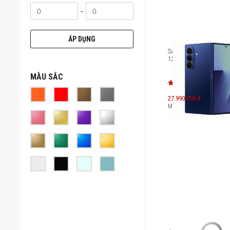
-
ÁP DỤNG
Samsung Galaxy Z Fol
12GB RAM SM-F966
MÀU SẮC
27.990.000 đ
Máy mới:
46.990.000
đ