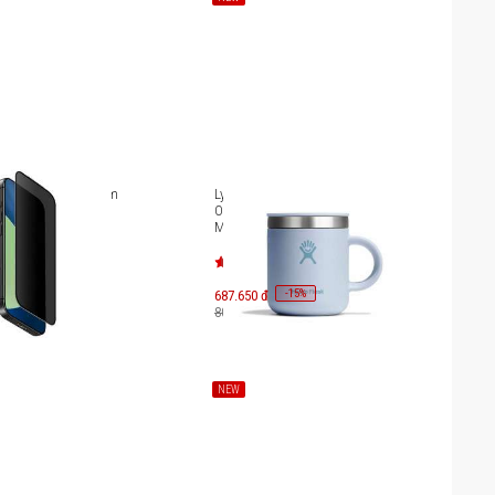
 lực chống nhìn trộm
Ly giữ nhiệt Hydro Flask Mug 6
Pro Max Uniq Optix
OZ (178 ml) (Season 2025)
cy [UNIQ-
M6CPC
5)-PRIVACY]
-
15
687.650 đ
%
809.000 đ
NEW