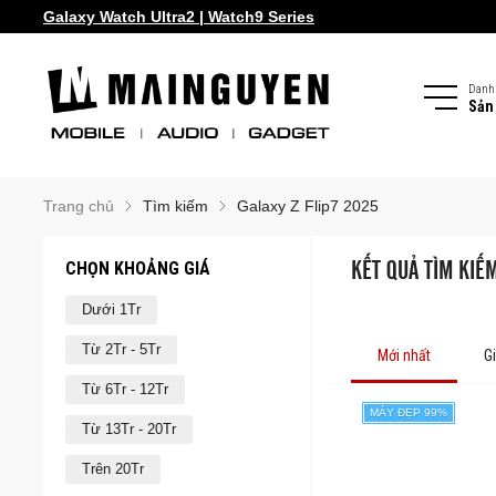
Galaxy Watch Ultra2 | Watch9 Series
Danh
Sản
Trang chủ
Tìm kiếm
Galaxy Z Flip7 2025
CHỌN KHOẢNG GIÁ
KẾT QUẢ TÌM KIẾM
Dưới 1Tr
Từ 2Tr - 5Tr
Mới nhất
G
Từ 6Tr - 12Tr
MÁY ĐẸP 99%
Từ 13Tr - 20Tr
Trên 20Tr