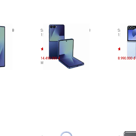
d7 256GB
Samsung Galaxy Z Flip7 256GB
Samsung Ga
12GB RAM SM-F766
12GB RAM 
14.490.000 đ
8.990.000 đ
Máy mới:
28.990.000
đ