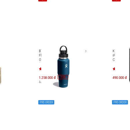
ile-T23
Bình giữ lạnh Hydro Flask Wide
Kính cường
.5L T23-
Flex Chug Cap Travel Bottle 32
iPhone 17 
Oz (946ml) (Season 2025)
Covex Priva
(WT32BFCC)
IP6.9P(202
-
15
1.258.000 đ
%
490.000 đ
1.480.000 đ
PRE-ORDER
PRE-ORDER