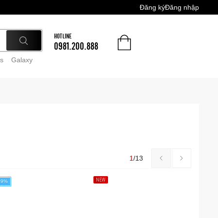
Đăng ký
Đăng nhập
HOTLINE
0981.200.888
s
Galaxy
1
/
13
NEW
99%