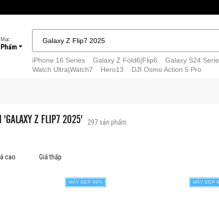
 Mục
 Phẩm
iPhone 16 Series
Galaxy Z Fold6|Flip6
Galaxy S24 Serie
Watch Ultra|Watch7
Hero13
DJI Osmo Action 5 Pro
 'GALAXY Z FLIP7 2025'
297
sản phẩm
iá cao
Giá thấp
MÁY ĐẸP 99%
MÁY ĐẸP 