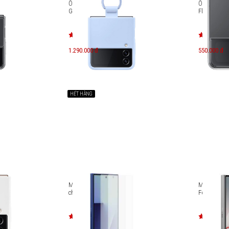
m vòng
Ốp lưng silicon kèm vòng đeo
Ốp lưng tr
OF721
Galaxy Z Flip4 EF-PF721T
Flip4 EF-QF
1.290.000 đ
550.000 đ
HẾT HÀNG
ây đeo
Miếng dán màn hình chống
Miếng dán 
21T
chói Galaxy Z Fold7 EF-UF966C
Fold6 EF-U