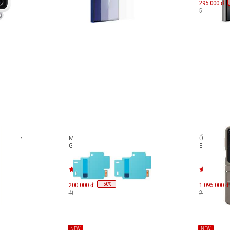
295.000 đ
590.000 đ
t Galaxy
Miếng dán bảo vệ màn hình
Ốp lưng da 
Galaxy Z Flip5 EF-UF731
EF-VF731
-
50
200.000 đ
%
1.095.000 đ
400.000 đ
2.190.000 đ
NEW
NEW