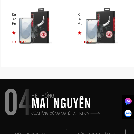
Kính cường lực HD Galaxy
Kính cường lực HD Galaxy
S26+ Mipow Kingbull
S26 Mipow Kingbull
Premium Silk BJS26P-BK
Premium Silk BJS26-BK
399.000 đ
399.000 đ
04
HỆ THỐNG
MAI NGUYÊN
CỬA HÀNG CÔNG NGHỆ TẠI TP.HCM