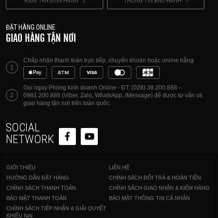
KIỂM TRA ĐƠN HÀNG
THÔNG TIN BẢO HÀNH
ĐẶT HÀNG ONLINE
GIAO HÀNG TẬN NƠI
Chấp nhận thanh toán trực tiếp, chuyển khoản hoặc online bằng
1
Gọi ngay Phòng kinh doanh Online - ĐT: (028) 38.200.888 -
2
0981.200.888 (Viber, Zalo, WhatsApp, iMessage) để được tư vấn và
giao hàng tận nơi trên toàn quốc.
SOCIAL
NETWORK
GIỚI THIỆU
LIÊN HỆ
HƯỚNG DẪN ĐẶT HÀNG
CHÍNH SÁCH ĐỔI TRẢ & HOÀN TIỀN
CHÍNH SÁCH THANH TOÁN
CHÍNH SÁCH GIAO NHẬN & KIỂM HÀNG
BẢO MẬT THANH TOÁN
BẢO MẬT THÔNG TIN CÁ NHÂN
CHÍNH SÁCH TIẾP NHẬN & GIẢI QUYẾT
KHIẾU NẠI