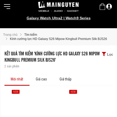
Galaxy Watch Ultra2 | Watch9 Series
Trang chủ
Tìm kiếm
Kính cường lực HD Galaxy S26 Mipow Kingbull Premium Silk BJS26
KẾT QUẢ TÌM KIẾM 'KÍNH CƯỜNG LỰC HD GALAXY S26 MIPOW
Lọc
KINGBULL PREMIUM SILK BJS26'
2
sản phẩm
Mới nhất
Giá cao
Giá thấp
NEW
NEW