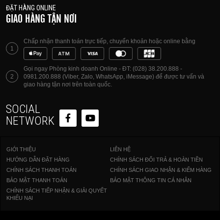
ĐẶT HÀNG ONLINE
GIAO HÀNG TẬN NƠI
Chấp nhận thanh toán trực tiếp, chuyển khoản hoặc online bằng
1
Gọi ngay Phòng kinh doanh Online - ĐT: (028) 38.200.888 -
2
0981.200.888 (Viber, Zalo, WhatsApp, iMessage) để được tư vấn và
giao hàng tận nơi trên toàn quốc.
SOCIAL
NETWORK
GIỚI THIỆU
LIÊN HỆ
HƯỚNG DẪN ĐẶT HÀNG
CHÍNH SÁCH ĐỔI TRẢ & HOÀN TIỀN
CHÍNH SÁCH THANH TOÁN
CHÍNH SÁCH GIAO NHẬN & KIỂM HÀNG
BẢO MẬT THANH TOÁN
BẢO MẬT THÔNG TIN CÁ NHÂN
CHÍNH SÁCH TIẾP NHẬN & GIẢI QUYẾT
KHIẾU NẠI