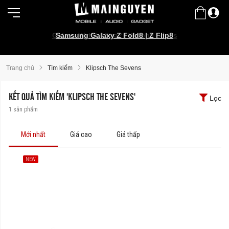
Galaxy Watch Ultra2 | Watch9 Series
Samsung Galaxy Z Fold8 | Z Flip8
Trang chủ
Tìm kiếm
Klipsch The Sevens
KẾT QUẢ TÌM KIẾM 'KLIPSCH THE SEVENS'
Lọc
1
sản phẩm
Mới nhất
Giá cao
Giá thấp
NEW