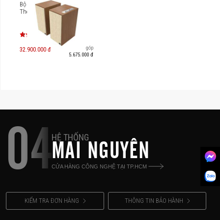
Bộ loa không dây Klipsch
The Sevens
Trả góp
32.900.000 đ
5.675.000 đ
04
HỆ THỐNG
MAI NGUYÊN
CỬA HÀNG CÔNG NGHỆ TẠI TP.HCM
KIỂM TRA ĐƠN HÀNG
THÔNG TIN BẢO HÀNH