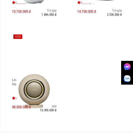
Trả góp
Trả góp
10.700.000 đ
14.700.000 đ
1.846.000 đ
2.536.000 đ
NEW
Loa không dây Marantz
Horizon
Trả góp
98.000.000 đ
16.905.000 đ