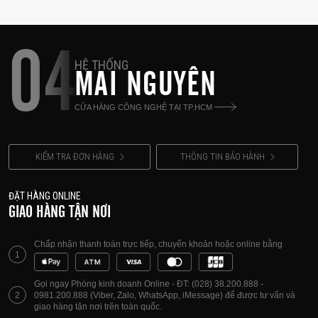
04
HỆ THỐNG
MAI NGUYÊN
CỬA HÀNG CÔNG NGHỆ TẠI TP.HCM
KIỂM TRA ĐƠN HÀNG
THÔNG TIN BẢO HÀNH
ĐẶT HÀNG ONLINE
GIAO HÀNG TẬN NƠI
Chấp nhận thanh toán trực tiếp, chuyển khoản hoặc online bằng
1
Gọi ngay Phòng kinh doanh Online - ĐT: (028) 38.200.888 -
2
0981.200.888 (Viber, Zalo, WhatsApp, iMessage) để được tư vấn và
giao hàng tận nơi trên toàn quốc.