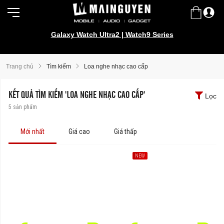
Galaxy Watch Ultra2 | Watch9 Series
Samsung Galaxy Z Fold8 | Z Flip8
Trang chủ
Tìm kiếm
Loa nghe nhạc cao cấp
KẾT QUẢ TÌM KIẾM 'LOA NGHE NHẠC CAO CẤP'
Lọc
5
sản phẩm
Mới nhất
Giá cao
Giá thấp
NEW