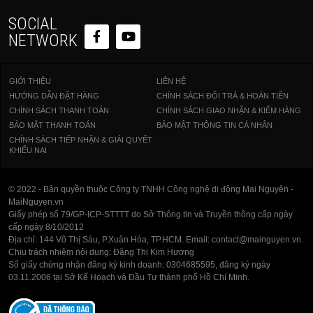
SOCIAL
NETWORK
GIỚI THIỆU
LIÊN HỆ
HƯỚNG DẪN ĐẶT HÀNG
CHÍNH SÁCH ĐỔI TRẢ & HOÀN TIỀN
CHÍNH SÁCH THANH TOÁN
CHÍNH SÁCH GIAO NHẬN & KIỂM HÀNG
BẢO MẬT THANH TOÁN
BẢO MẬT THÔNG TIN CÁ NHÂN
CHÍNH SÁCH TIẾP NHẬN & GIẢI QUYẾT
KHIẾU NẠI
© 2022 - Bản quyền thuộc Công ty TNHH Công nghệ di động Mai Nguyên -
MaiNguyen.vn
Giấy phép số 79/GP-ICP-STTTT do Sở Thông tin và Truyền thông cấp ngày
cấp ngày 8/10/2012
Địa chỉ: 144 Võ Thị Sáu, P.Xuân Hòa, TP.HCM. Email: contact@mainguyen.vn.
Chịu trách nhiệm nội dung: Đặng Thị Kim Hương
Số giấy chứng nhận đăng ký kinh doanh: 0304685595, đăng ký ngày
03.11.2006 tại Sở Kế Hoạch và Đầu Tư thành phố Hồ Chí Minh.