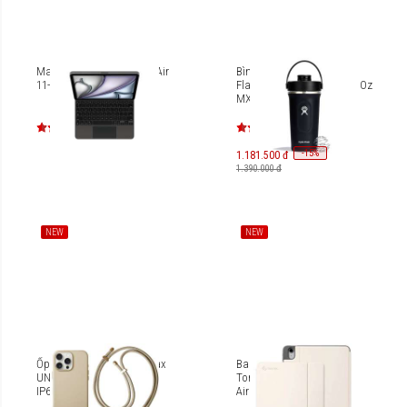
Magic Keyboard for iPad Air
Bình nước giữ nhiệt Hydro
11-inch (M3) - US English
Flask Insulated Shaker 24 Oz
MXB24001 (SEASON 2024)
-
15
%
1.181.500 đ
1.390.000 đ
NEW
NEW
Ốp lưng iPhone 16 Pro Max
Bao da từ dính đa góc
UNIQ Coehl Muse UNIQ-
Tomtoc Smar-Tri For iPad
IP6.9P(2024)-MUSMCREM
Air 11-inch 2024/iPad Air
10.9-inch 2020 B50A2