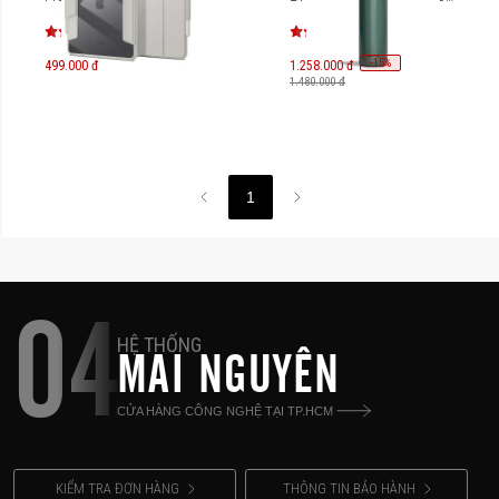
2024)
-
15
%
499.000 đ
1.258.000 đ
1.480.000 đ
1
04
HỆ THỐNG
MAI NGUYÊN
CỬA HÀNG CÔNG NGHỆ TẠI TP.HCM
KIỂM TRA ĐƠN HÀNG
THÔNG TIN BẢO HÀNH