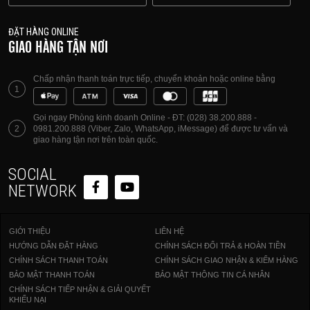
ĐẶT HÀNG ONLINE
GIAO HÀNG TẬN NƠI
Chấp nhận thanh toán trực tiếp, chuyển khoản hoặc online bằng
1
Gọi ngay Phòng kinh doanh Online - ĐT: (028) 38.200.888 -
2
0981.200.888 (Viber, Zalo, WhatsApp, iMessage) để được tư vấn và
giao hàng tận nơi trên toàn quốc.
SOCIAL
NETWORK
GIỚI THIỆU
LIÊN HỆ
HƯỚNG DẪN ĐẶT HÀNG
CHÍNH SÁCH ĐỔI TRẢ & HOÀN TIỀN
CHÍNH SÁCH THANH TOÁN
CHÍNH SÁCH GIAO NHẬN & KIỂM HÀNG
BẢO MẬT THANH TOÁN
BẢO MẬT THÔNG TIN CÁ NHÂN
CHÍNH SÁCH TIẾP NHẬN & GIẢI QUYẾT
KHIẾU NẠI