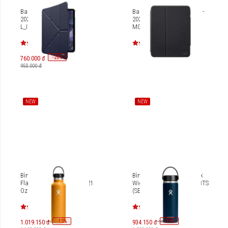
Bao da iPad Pro 13 inch-
Bao da iPad Air 6 (11 inch -
2024 Laut Huex Folio
2024) LAUT Prestige Folio
L_IPP24L_HF
MG L_IPA24S_PRM
-
20
%
760.000 đ
950.000 đ
NEW
NEW
Bình nước giữ nhiệt Hydro
Bình giữ nhiệt Hydro Flask
Flask Standard Flex Cap 21
Wide Flex Cap 20 Oz W20BTS
Oz S21SX (SEASON 2024)
(SEASON 2024)
-
15
-
15
%
%
1.019.150 đ
934.150 đ