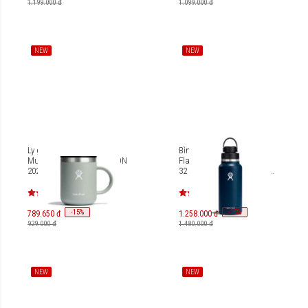
1.199.000 đ
1.099.000 đ
NEW
NEW
Ly giữ nhiệt Hydro Flask
Bình nước giữ lạnh Hydro
Mug 12 Oz M12CP (SEASON
Flask Wide Flex Chug Cap
2024)
32 Oz W32BFCC (SEASON
2024)
-
15
-
15
%
%
789.650 đ
1.258.000 đ
929.000 đ
1.480.000 đ
NEW
NEW