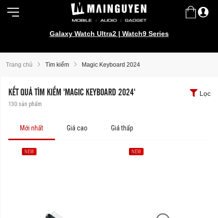
Galaxy Watch Ultra2 | Watch9 Series
Trang chủ
Tìm kiếm
Magic Keyboard 2024
KẾT QUẢ TÌM KIẾM 'MAGIC KEYBOARD 2024'
Lọc
130
sản phẩm
Mới nhất
Giá cao
Giá thấp
NEW
NEW