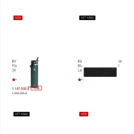
NEW
HẾT HÀNG
Bình nước giữ lạnh Hydro
Bàn phím không dây Incase
Flask Wide Flex Straw Cap
Bluetooth Keyboard EN-EU
24 Oz (710ml) W24BFS
Layout QSZ-00017
(SEASON 2024)
-
15
%
1.147.500 đ
1.350.000 đ
HẾT HÀNG
NEW