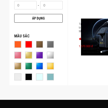
-
ÁP DỤNG
Trạm sạc để bàn đa n
trong 1 Pisen Pro Desk
MagStation KF25
MÀU SẮC
1
1.570.000 đ