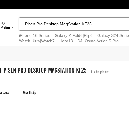
 Mục
 Phẩm
iPhone 16 Series
Galaxy Z Fold6|Flip6
Galaxy S24 Serie
Watch Ultra|Watch7
Hero13
DJI Osmo Action 5 Pro
M 'PISEN PRO DESKTOP MAGSTATION KF25'
1
sản phẩm
iá cao
Giá thấp