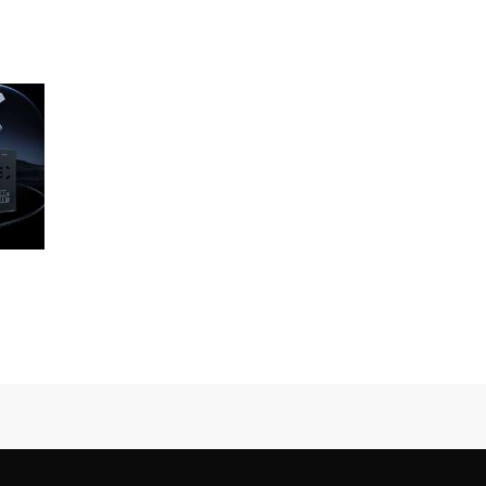
ăng 4
top