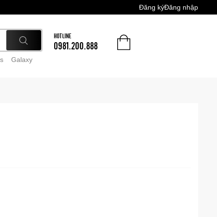
Đăng ký
Đăng nhập
HOTLINE
0981.200.888
s
Galaxy