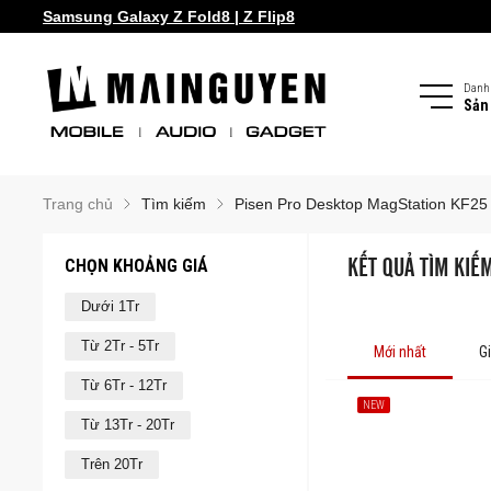
Samsung Galaxy Z Fold8 | Z Flip8
Danh
Sản
Trang chủ
Tìm kiếm
Pisen Pro Desktop MagStation KF25
CHỌN KHOẢNG GIÁ
KẾT QUẢ TÌM KIẾ
Dưới 1Tr
Từ 2Tr - 5Tr
Mới nhất
G
Từ 6Tr - 12Tr
NEW
Từ 13Tr - 20Tr
Trên 20Tr