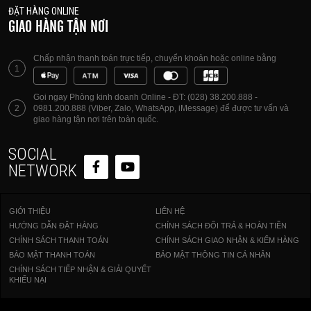
ĐẶT HÀNG ONLINE
GIAO HÀNG TẬN NƠI
Chấp nhận thanh toán trực tiếp, chuyển khoản hoặc online bằng
1
Gọi ngay Phòng kinh doanh Online - ĐT: (028) 38.200.888 -
2
0981.200.888 (Viber, Zalo, WhatsApp, iMessage) để được tư vấn và
giao hàng tận nơi trên toàn quốc.
SOCIAL
NETWORK
GIỚI THIỆU
LIÊN HỆ
HƯỚNG DẪN ĐẶT HÀNG
CHÍNH SÁCH ĐỔI TRẢ & HOÀN TIỀN
CHÍNH SÁCH THANH TOÁN
CHÍNH SÁCH GIAO NHẬN & KIỂM HÀNG
BẢO MẬT THANH TOÁN
BẢO MẬT THÔNG TIN CÁ NHÂN
CHÍNH SÁCH TIẾP NHẬN & GIẢI QUYẾT
KHIẾU NẠI