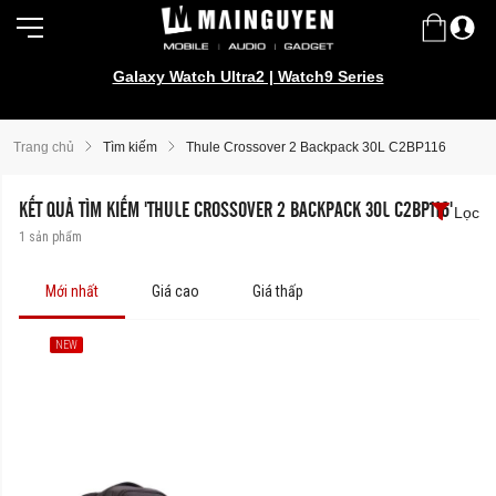
Galaxy Watch Ultra2 | Watch9 Series
Samsung Galaxy Z Fold8 | Z Flip8
Trang chủ
Tìm kiếm
Thule Crossover 2 Backpack 30L C2BP116
KẾT QUẢ TÌM KIẾM 'THULE CROSSOVER 2 BACKPACK 30L C2BP116'
Lọc
1
sản phẩm
Mới nhất
Giá cao
Giá thấp
NEW