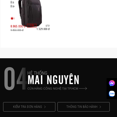
Balo Thule Crossover 2
Backpack 30L C2BP116
Trả góp
-
10
%
8.865.000 đ
1.529.000 đ
9.850.000 đ
04
HỆ THỐNG
MAI NGUYÊN
CỬA HÀNG CÔNG NGHỆ TẠI TP.HCM
KIỂM TRA ĐƠN HÀNG
THÔNG TIN BẢO HÀNH