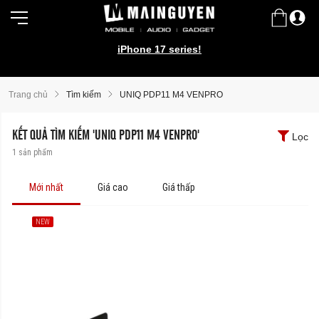
iPhone 17 series!
Trang chủ
Tìm kiếm
UNIQ PDP11 M4 VENPRO
KẾT QUẢ TÌM KIẾM 'UNIQ PDP11 M4 VENPRO'
Lọc
1
sản phẩm
Mới nhất
Giá cao
Giá thấp
NEW