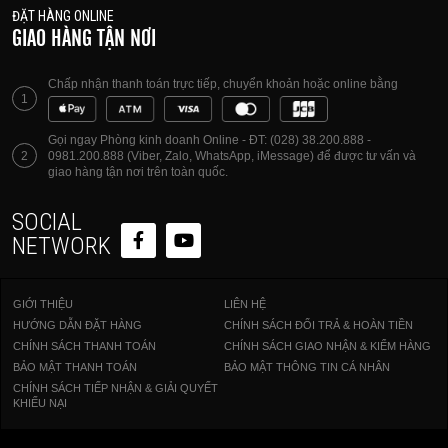
ĐẶT HÀNG ONLINE
GIAO HÀNG TẬN NƠI
Chấp nhận thanh toán trực tiếp, chuyển khoản hoặc online bằng
1
Gọi ngay Phòng kinh doanh Online - ĐT: (028) 38.200.888 -
2
0981.200.888 (Viber, Zalo, WhatsApp, iMessage) để được tư vấn và
giao hàng tận nơi trên toàn quốc.
SOCIAL
NETWORK
GIỚI THIỆU
LIÊN HỆ
HƯỚNG DẪN ĐẶT HÀNG
CHÍNH SÁCH ĐỔI TRẢ & HOÀN TIỀN
CHÍNH SÁCH THANH TOÁN
CHÍNH SÁCH GIAO NHẬN & KIỂM HÀNG
BẢO MẬT THANH TOÁN
BẢO MẬT THÔNG TIN CÁ NHÂN
CHÍNH SÁCH TIẾP NHẬN & GIẢI QUYẾT
KHIẾU NẠI