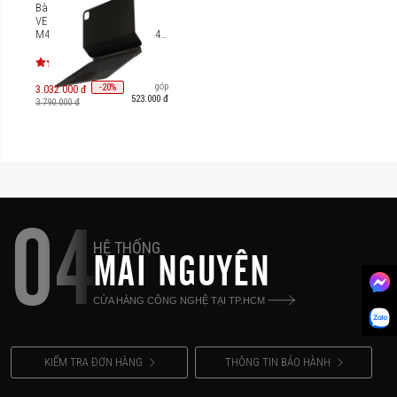
Bàn phím từ tính UNIQ
VENNO PRO IPAD PRO 11"
M4 (2024) [UNIQ-PDP11(M4)-
VENPRO]
Trả góp
-
20
%
3.032.000 đ
523.000 đ
3.790.000 đ
04
HỆ THỐNG
MAI NGUYÊN
CỬA HÀNG CÔNG NGHỆ TẠI TP.HCM
KIỂM TRA ĐƠN HÀNG
THÔNG TIN BẢO HÀNH