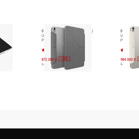
h 2024
Bao da iPad Air 6 (11 inch-2024)
Bao da iPad
IQ-
Uniq Camden Click UNIQ-
Uniq Camde
PDA11(2024)-CAM
PDA13(202
-
20
872.000 đ
%
984.000 đ
1.090.000 đ
1.230.000 đ