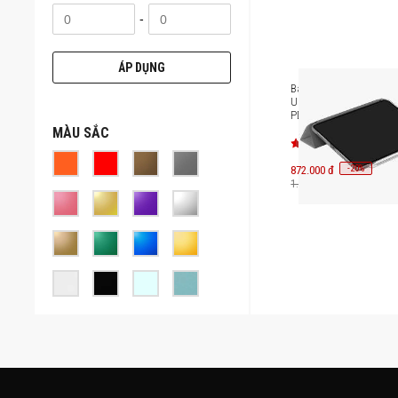
-
ÁP DỤNG
Bao da iPad Pro 11 inc
Uniq Camden Click UN
PDP11(2024)-CAM
MÀU SẮC
-
20
872.000 đ
%
1.090.000 đ