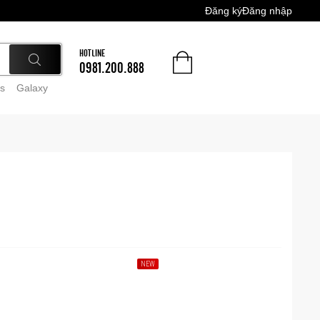
Đăng ký
Đăng nhập
HOTLINE
0981.200.888
s
Galaxy
NEW