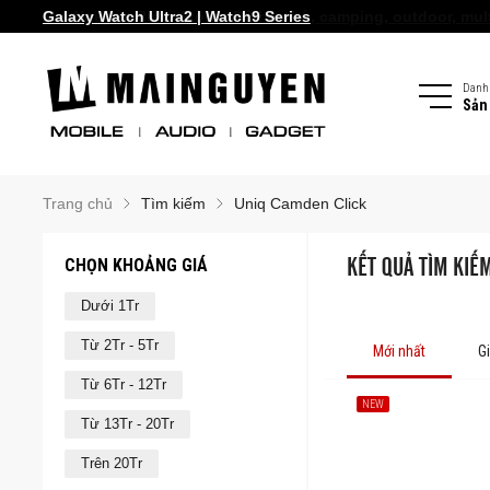
Mai Nguyen Rider Store - Đồ bảo hộ, camping, outdoor, multi
Galaxy Watch Ultra2 | Watch9 Series
Danh
Sản
Trang chủ
Tìm kiếm
Uniq Camden Click
CHỌN KHOẢNG GIÁ
KẾT QUẢ TÌM KIẾ
Dưới 1Tr
Từ 2Tr - 5Tr
Mới nhất
G
Từ 6Tr - 12Tr
NEW
Từ 13Tr - 20Tr
Trên 20Tr