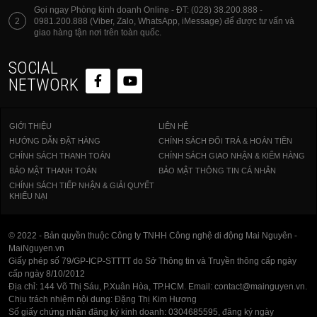
Gọi ngay Phòng kinh doanh Online - ĐT: (028) 38.200.888 -
2
0981.200.888 (Viber, Zalo, WhatsApp, iMessage) để được tư vấn và
giao hàng tận nơi trên toàn quốc.
SOCIAL
NETWORK
GIỚI THIỆU
LIÊN HỆ
HƯỚNG DẪN ĐẶT HÀNG
CHÍNH SÁCH ĐỔI TRẢ & HOÀN TIỀN
CHÍNH SÁCH THANH TOÁN
CHÍNH SÁCH GIAO NHẬN & KIỂM HÀNG
BẢO MẬT THANH TOÁN
BẢO MẬT THÔNG TIN CÁ NHÂN
CHÍNH SÁCH TIẾP NHẬN & GIẢI QUYẾT
KHIẾU NẠI
© 2022 - Bản quyền thuộc Công ty TNHH Công nghệ di động Mai Nguyên -
MaiNguyen.vn
Giấy phép số 79/GP-ICP-STTTT do Sở Thông tin và Truyền thông cấp ngày
cấp ngày 8/10/2012
Địa chỉ: 144 Võ Thị Sáu, P.Xuân Hòa, TP.HCM. Email: contact@mainguyen.vn.
Chịu trách nhiệm nội dung: Đặng Thị Kim Hương
Số giấy chứng nhận đăng ký kinh doanh: 0304685595, đăng ký ngày