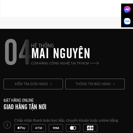
04
HỆ THỐNG
MAI NGUYÊN
CỬA HÀNG CÔNG NGHỆ TẠI TP.HCM
KIỂM TRA ĐƠN HÀNG
THÔNG TIN BẢO HÀNH
ĐẶT HÀNG ONLINE
GIAO HÀNG TẬN NƠI
Chấp nhận thanh toán trực tiếp, chuyển khoản hoặc online bằng
1