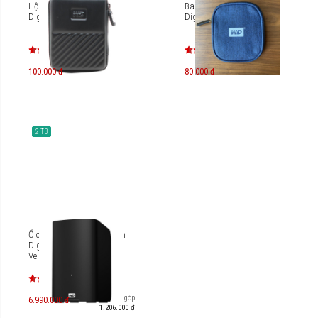
Hộp đựng ổ cứng Western
Bao đựng ổ cứng Western
Digital
Digital
100.000 đ
80.000 đ
2 TB
Ổ cứng tốc độ cao Western
Digital My Book
VelociRaptor Duo 2TB
Trả góp
6.990.000 đ
1.206.000 đ