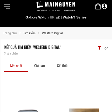
Galaxy Watch Ultra2 | Watch9 Series
Trang chủ
Tìm kiếm
Western Digital
KẾT QUẢ TÌM KIẾM 'WESTERN DIGITAL'
Lọc
3
sản phẩm
Mới nhất
Giá cao
Giá thấp