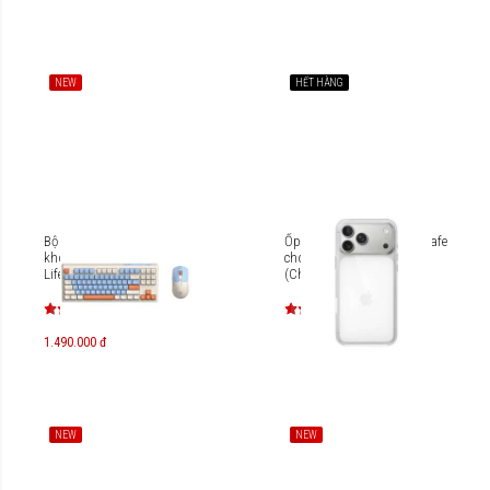
NEW
HẾT HÀNG
Bộ bàn phím kèm chuột
Ốp lưng trong suốt MagSafe
không dây MicroPack
cho iPhone 17 Pro Max
Lifestyle KM-269W
(Chính hãng Apple)
MGFW4FE
1.490.000 đ
NEW
NEW