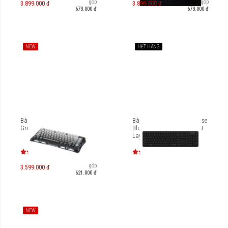
Trả góp
Trả góp
3.899.000 đ
3.899.000 đ
673.000 đ
673.000 đ
NEW
HẾT HÀNG
Bàn phím cơ Gaming
Bàn phím không dây Incase
Gravastar Mercury K1
Bluetooth Keyboard EN-EU
Layout QSZ-00017
Trả góp
3.599.000 đ
621.000 đ
NEW