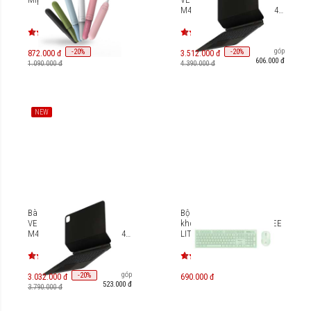
M4 (2024) [UNIQ-PDP13(M4)-
VENPRO]
Trả góp
-
20
-
20
%
%
872.000 đ
3.512.000 đ
606.000 đ
1.090.000 đ
4.390.000 đ
NEW
Bàn phím từ tính UNIQ
Bộ bàn phím kèm chuột
VENNO PRO IPAD PRO 11"
không dây MicroPack iFREE
M4 (2024) [UNIQ-PDP11(M4)-
LITE 2 KM-237W
VENPRO]
Trả góp
-
20
%
3.032.000 đ
690.000 đ
523.000 đ
3.790.000 đ