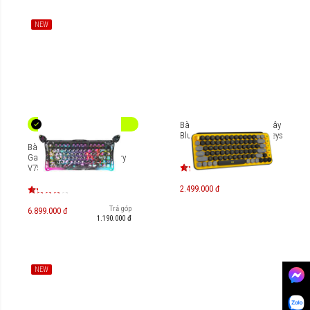
NEW
Bàn phím cơ học không dây
Bluetooth Logitech POP Keys
Bàn phím cơ Magnetic HE
Gaming Gravastar Mercury
V75 Pro Special Edition -
Neon Graffiti [GS-V75
PRO_CG]
2.499.000 đ
Trả góp
6.899.000 đ
1.190.000 đ
NEW