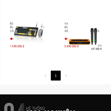
Bộ bàn phím chuột
Vang số chỉnh cơ tích hợp
Bluetooth Silent MicroPack
Bluetooth & Micro không
Lifestyle KM-270W
dây UHF Soncamedia Mi36
Trả góp
1.590.000 đ
3.690.000 đ
637.000 đ
1
HỆ THỐNG