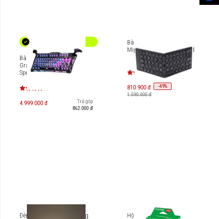
Bàn phím gập không dây
Mipow Miffi Mini Slim-Fold
Bàn phím cơ Gaming
Gravastar Mercury K1 Pro
Special Edition [GS K1
PRO_S_CGRY / GS K1
-
49
PRO_BO_BLK / GS-K1 PRO-
%
810.900 đ
CBLK]
1.590.000 đ
Trả góp
4.999.000 đ
862.000 đ
Đèn bàn bảo vệ mắt thông
Hộp phim Fujifilm Instax