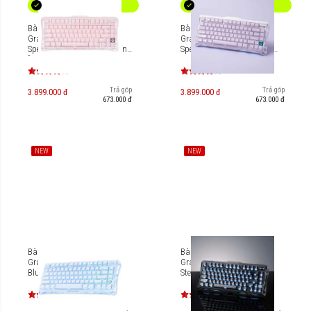
Bàn phím Gaming
Bàn phím Gaming
Gravastar Mercury K1
Gravastar Mercury K1
Special Edition - Sakura Pink
Special Edition - Lavender
[GS K1_P_PNK]
Purple [GS-K1_PL]
Trả góp
Trả góp
3.899.000 đ
3.899.000 đ
673.000 đ
673.000 đ
NEW
NEW
Bàn phím cơ Gaming
Bàn phím cơ Gaming
Gravastar Mercury K1 - Ice
Gravastar Mercury K1 -
Blue [GS-K1_BLU]
Stealth Black [GS-
K1_XTAL_BLK]