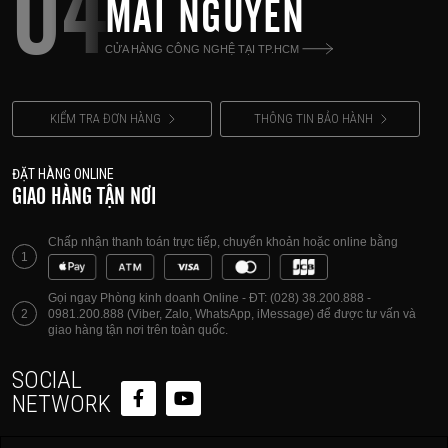
04
MAI NGUYÊN
CỬA HÀNG CÔNG NGHỆ TẠI TP.HCM
KIỂM TRA ĐƠN HÀNG
THÔNG TIN BẢO HÀNH
ĐẶT HÀNG ONLINE
GIAO HÀNG TẬN NƠI
Chấp nhận thanh toán trực tiếp, chuyển khoản hoặc online bằng
1
Gọi ngay Phòng kinh doanh Online - ĐT: (028) 38.200.888 -
2
0981.200.888 (Viber, Zalo, WhatsApp, iMessage) để được tư vấn và
giao hàng tận nơi trên toàn quốc.
SOCIAL
NETWORK