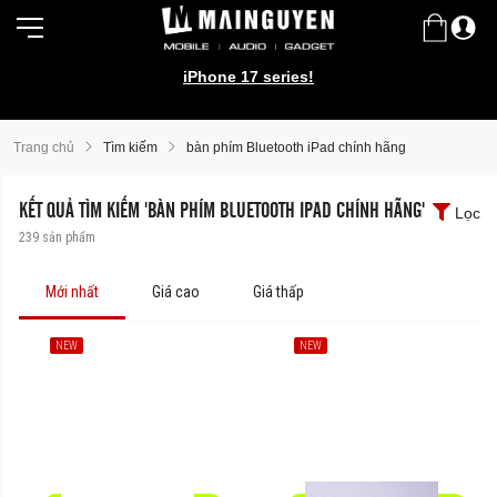
iPhone 17 series!
Trang chủ
Tìm kiếm
bàn phím Bluetooth iPad chính hãng
KẾT QUẢ TÌM KIẾM 'BÀN PHÍM BLUETOOTH IPAD CHÍNH HÃNG'
Lọc
239
sản phẩm
Mới nhất
Giá cao
Giá thấp
NEW
NEW