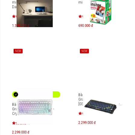
minh Ergo Edge
mini 20 tấm - Phim trắng
DandiHome (kẹp bàn)
1.390.000 đ
690.000 đ
NEW
NEW
Bàn phím cơ Gaming
Gravastar Mercury K1 Lite
[GS-K1 LITE_XTAL_BLK/GS-K1
Bàn phím Gaming
LITE_XTAL_WHT]
Gravastar Mercury K1 Lite -
Crystal Aurora [GS-K1
LITE_XTAL_AUROA]
2.299.000 đ
2.299.000 đ