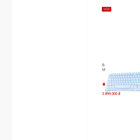
NEW
Bàn phím cơ Gaming G
Mercury K1 - Ice Blue [
3.899.000 đ