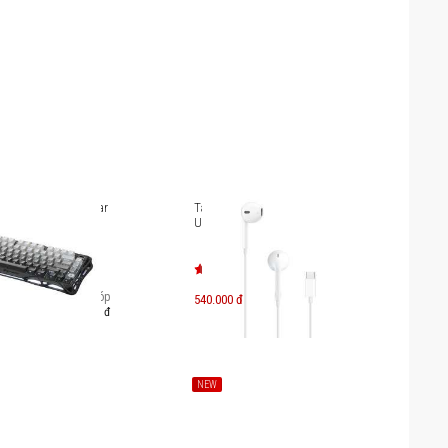
ơ Gaming Gravastar
Tai nghe có dây Apple EarPods
USB-C (MYQY3ZA/A)
Trả góp
540.000 đ
621.000 đ
NEW