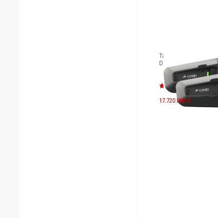
Tai nghe Cardo Packt
Duo (Có thể mua rời từ
17.720.000 đ
3