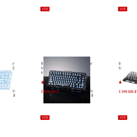
NEW
NEW
ravastar
Bàn phím cơ Gaming Gravastar
Bàn phím c
GS-K1_BLU]
Mercury K1 - Stealth Black [GS-
Mercury K1
K1_XTAL_BLK]
Trả góp
Trả góp
3.899.000 đ
3.599.000 đ
673.000 đ
673.000 đ
NEW
NEW