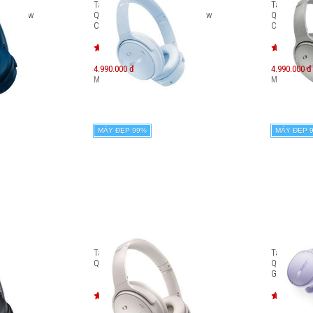
e
Tai nghe chống ồn Bose
Tai nghe c
ones (New
QuietComfort Headphones (New
QuietComf
Color)
Color)
4.990.000 đ
4.990.000 đ
Máy mới:
7.349.000
đ
Máy mới:
7.
MÁY ĐẸP 99%
MÁY ĐẸP 
e
Tai nghe chống ồn Bose
Tai nghe c
QuietComfort 45
QuietComfo
Gen)