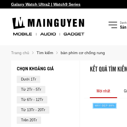
Galaxy Watch Ultra2 | Watch9 Series
Danh
Sản
Trang chủ
Tìm kiếm
bàn phím cơ chống rung
CHỌN KHOẢNG GIÁ
KẾT QUẢ TÌM KIẾ
Dưới 1Tr
Từ 2Tr - 5Tr
Mới nhất
G
Từ 6Tr - 12Tr
MÁY ĐẸP 99%
Từ 13Tr - 20Tr
Trên 20Tr