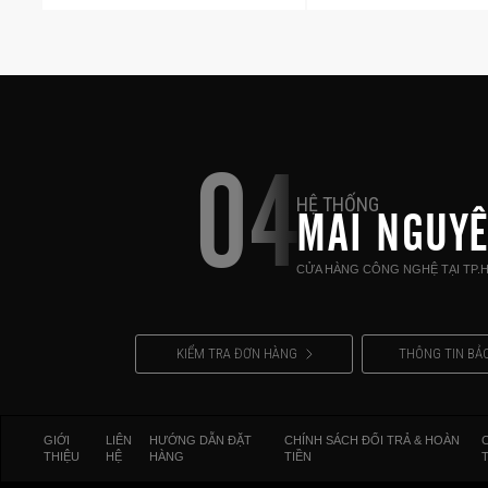
04
HỆ THỐNG
MAI NGUY
CỬA HÀNG CÔNG NGHỆ TẠI TP.
KIỂM TRA ĐƠN HÀNG
THÔNG TIN BẢ
GIỚI
LIÊN
HƯỚNG DẪN ĐẶT
CHÍNH SÁCH ĐỔI TRẢ & HOÀN
THIỆU
HỆ
HÀNG
TIỀN