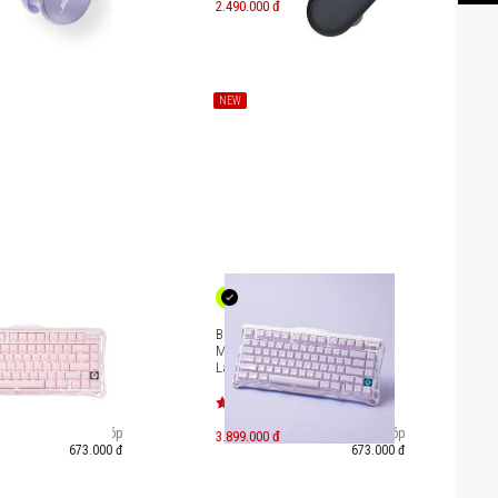
2.490.000 đ
400.000
đ
NEW
Gaming Gravastar
Bàn phím Gaming Gravastar
Special Edition -
Mercury K1 Special Edition -
k [GS K1_P_PNK]
Lavender Purple [GS-K1_PL]
Trả góp
Trả góp
3.899.000 đ
673.000 đ
673.000 đ