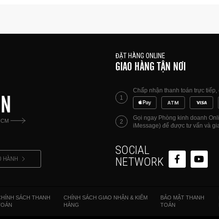
ĐẶT HÀNG ONLINE
GIAO HÀNG TẬN NƠI
Chấp nhận thanh toán trực tiếp
ÊN
1
Gọi ngay Phòng kinh doanh Onlin
HCM
2
iMessage) để được tư vấn và gia
SOCIAL
O HÀNH
NETWORK
CHÍNH SÁCH THANH
CHÍNH SÁCH GIAO NHẬN & KIỂM
BẢO MẬT THANH
TOÁN
HÀNG
TOÁN