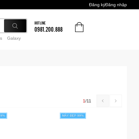
Đăng ký
Đăng nhập
HOTLINE
0981.200.888
s
Galaxy
1
/
11
99%
MÁY ĐẸP 99%