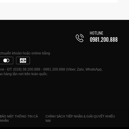
HOTLINE
0981.200.888
, chuyển khoản hoặc online bằng
e - ĐT: (028) 38.200.888 - 0981.200.888 (Viber, Zalo, WhatsApp,
o hàng tận nơi trên toàn quốc.
BẢO MẬT THÔNG TIN CÁ
CHÍNH SÁCH TIẾP NHẬN & GIẢI QUYẾT KHIẾU
NHÂN
NẠI