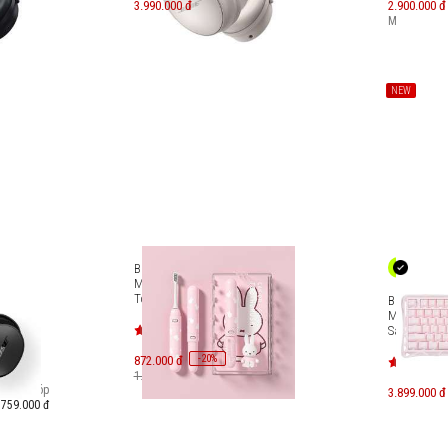
3.990.000 đ
2.900.000 đ
Máy mới:
4.
NEW
Bàn chải điện thông minh
Mipow x Miffy Sonic Electric
Toothbrush CI600-MF
e
Bàn phím 
 (2nd
Mercury K1 
Sakura Pin
-
20
872.000 đ
%
1.090.000 đ
Trả góp
3.899.000 đ
759.000 đ