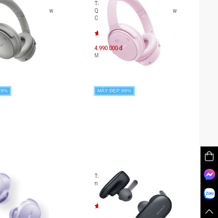
hống ồn Bose
Tai nghe chống ồn Bose
ort Headphones (New
QuietComfort Headphones (New
Color)
4.990.000 đ
349.000
đ
Máy mới:
7.349.000
đ
99%
MÁY ĐẸP 99%
hống ồn Bose
Tai nghe True Wireless chống
rt Earbuds (2nd
nước Sony WF-SP900