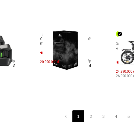
alk EDGE
Tai nghe gắn nón bảo hiểm
ng cái)
Cardo Packtalk Pro Duo (Có thể
mua rời từng cái)
Xe đạp trợ 
A20 Air - B
Trả góp
Trả góp
20.990.000 đ
.057.000 đ
3.621.000 đ
24.990.000 
26.990.000 
1
2
3
4
5