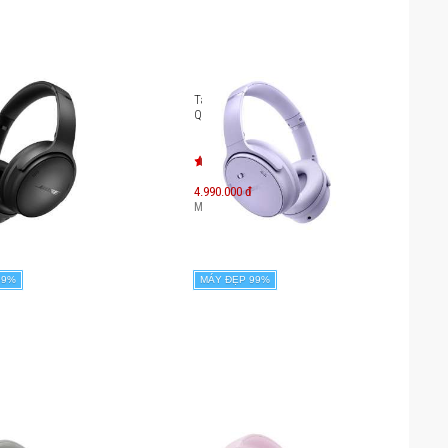
hống ồn Bose
Tai nghe chống ồn Bose
ort Headphones
QuietComfort Headphones
4.990.000 đ
349.000
đ
Máy mới:
7.349.000
đ
99%
MÁY ĐẸP 99%