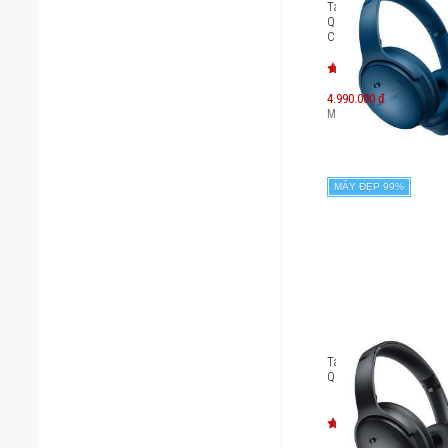
Tai nghe chống ồn Bos
QuietComfort Headph
Color)
4.990.000 đ
Máy mới:
7.349.000
đ
MÁY ĐẸP 99%
Tai nghe chống ồn Bos
QuietComfort 45