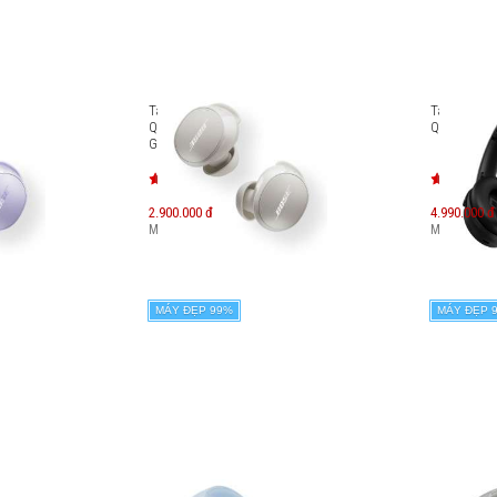
e
Tai nghe chống ồn Bose
Tai nghe c
 (2nd
QuietComfort Earbuds (2nd
QuietComf
Gen)
2.900.000 đ
4.990.000 đ
Máy mới:
4.400.000
đ
Máy mới:
7.
MÁY ĐẸP 99%
MÁY ĐẸP 