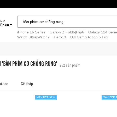
 Mục
 Phẩm
iPhone 16 Series
Galaxy Z Fold6|Flip6
Galaxy S24 Serie
Watch Ultra|Watch7
Hero13
DJI Osmo Action 5 Pro
M 'BÀN PHÍM CƠ CHỐNG RUNG'
252
sản phẩm
iá cao
Giá thấp
MÁY ĐẸP 99%
MÁY ĐẸP 