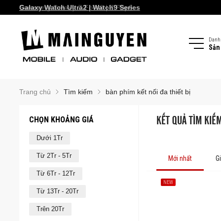
Galaxy Watch Ultra2 | Watch9 Series
Samsung Galaxy Z Fold8 | Z Flip8
Danh
Sản
Trang chủ
Tìm kiếm
bàn phím kết nối đa thiết bị
CHỌN KHOẢNG GIÁ
KẾT QUẢ TÌM KIẾM
Dưới 1Tr
Từ 2Tr - 5Tr
Mới nhất
G
Từ 6Tr - 12Tr
NEW
Từ 13Tr - 20Tr
Trên 20Tr