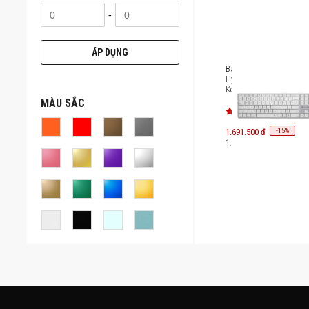
-
ÁP DỤNG
Bàn phím không dây H
HyperSpace Bluetooth W
Keyboard HS2310US
MÀU SẮC
-
15
1.691.500 đ
%
1.990.000 đ