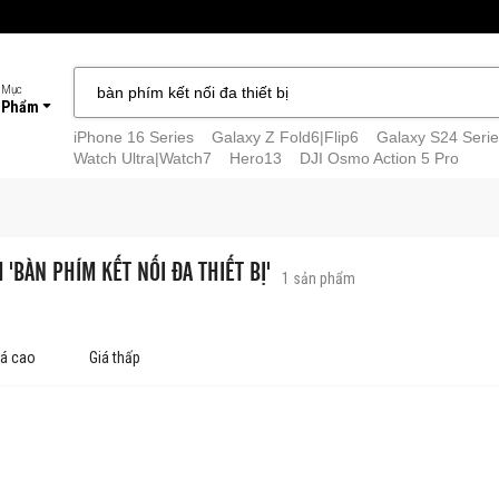
 Mục
 Phẩm
iPhone 16 Series
Galaxy Z Fold6|Flip6
Galaxy S24 Serie
Watch Ultra|Watch7
Hero13
DJI Osmo Action 5 Pro
 'BÀN PHÍM KẾT NỐI ĐA THIẾT BỊ'
1
sản phẩm
iá cao
Giá thấp