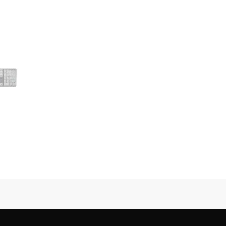
yper
ireless