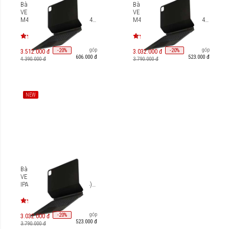
Bàn phím từ tính UNIQ
Bàn phím từ tính UNIQ
VENNO PRO IPAD PRO 13"
VENNO PRO IPAD PRO 11"
M4 (2024) [UNIQ-PDP13(M4)-
M4 (2024) [UNIQ-PDP11(M4)-
VENPRO]
VENPRO]
Trả góp
Trả góp
-
20
-
20
%
%
3.512.000 đ
3.032.000 đ
606.000 đ
523.000 đ
4.390.000 đ
3.790.000 đ
NEW
Bàn phím từ tính UNIQ
VENNO PRO IPAD AIR 4/5 |
IPAD PRO 11" (Gen 3-Gen 4)
IPAD AIR 11'' M2/M3 [UNIQ-
PDA11(M2)-VENPRO]
Trả góp
-
20
%
3.032.000 đ
523.000 đ
3.790.000 đ