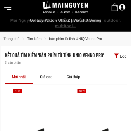
Mai Nguyen Rider Store - Đồ bảo hộ, camping, outdoor,
Galaxy Watch Ultra2 | Watch9 Series
multitool...
Trang chủ
Tìm kiếm
bàn phím từ tính UNIQ Venno Pro
KẾT QUẢ TÌM KIẾM 'BÀN PHÍM TỪ TÍNH UNIQ VENNO PRO'
Lọc
3
sản phẩm
Mới nhất
Giá cao
Giá thấp
NEW
NEW