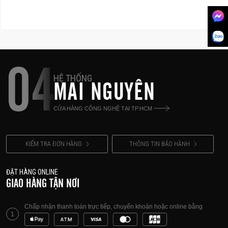
04
HỆ THỐNG
MAI NGUYÊN
CỬA HÀNG CÔNG NGHỆ TẠI TP.HCM
KIỂM TRA ĐƠN HÀNG
THÔNG TIN BẢO HÀNH
ĐẶT HÀNG ONLINE
GIAO HÀNG TẬN NƠI
Chấp nhận thanh toán trực tiếp, chuyển khoản hoặc online bằng
1