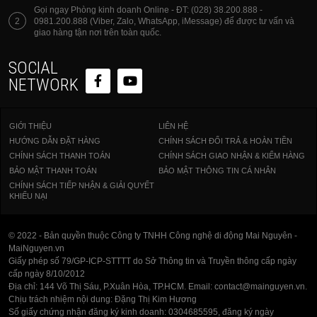
Gọi ngay Phòng kinh doanh Online - ĐT: (028) 38.200.888 -
2
0981.200.888 (Viber, Zalo, WhatsApp, iMessage) để được tư vấn và
giao hàng tận nơi trên toàn quốc.
SOCIAL
NETWORK
GIỚI THIỆU
LIÊN HỆ
HƯỚNG DẪN ĐẶT HÀNG
CHÍNH SÁCH ĐỔI TRẢ & HOÀN TIỀN
CHÍNH SÁCH THANH TOÁN
CHÍNH SÁCH GIAO NHẬN & KIỂM HÀNG
BẢO MẬT THANH TOÁN
BẢO MẬT THÔNG TIN CÁ NHÂN
CHÍNH SÁCH TIẾP NHẬN & GIẢI QUYẾT
KHIẾU NẠI
© 2022 - Bản quyền thuộc Công ty TNHH Công nghệ di động Mai Nguyên -
MaiNguyen.vn
Giấy phép số 79/GP-ICP-STTTT do Sở Thông tin và Truyền thông cấp ngày
cấp ngày 8/10/2012
Địa chỉ: 144 Võ Thị Sáu, P.Xuân Hòa, TP.HCM. Email: contact@mainguyen.vn.
Chịu trách nhiệm nội dung: Đặng Thị Kim Hương
Số giấy chứng nhận đăng ký kinh doanh: 0304685595, đăng ký ngày