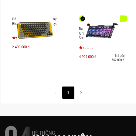
Bàn phím cơ học không dây
Bluetooth Logitech POP Keys
Bàn phím cơ Gaming
Gravastar Mercury K1 Pro
Special Edition [GS K1
PRO_S_CGRY / GS K1
PRO_BO_BLK / GS-K1 PRO-
2.499.000 đ
CBLK]
Trả góp
4.999.000 đ
862.000 đ
1
HỆ THỐNG