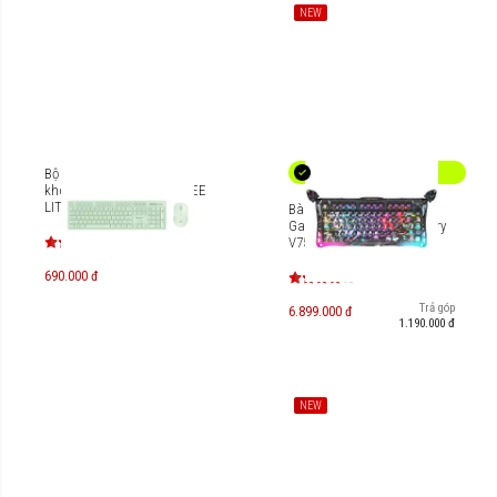
NEW
Bộ bàn phím kèm chuột
không dây MicroPack iFREE
LITE 2 KM-237W
Bàn phím cơ Magnetic HE
Gaming Gravastar Mercury
V75 Pro Special Edition -
Neon Graffiti [GS-V75
PRO_CG]
690.000 đ
Trả góp
6.899.000 đ
1.190.000 đ
NEW