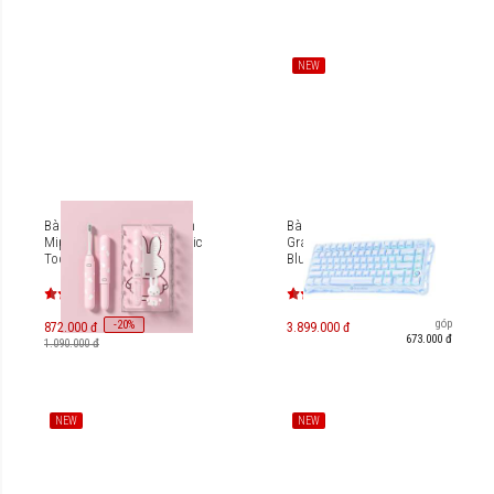
NEW
Bàn chải điện thông minh
Bàn phím cơ Gaming
Mipow x Miffy Sonic Electric
Gravastar Mercury K1 - Ice
Toothbrush CI600-MF
Blue [GS-K1_BLU]
Trả góp
-
20
%
872.000 đ
3.899.000 đ
673.000 đ
1.090.000 đ
NEW
NEW