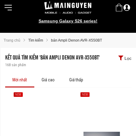
Samsung Galaxy S26 series!
Trang chủ
Tìm kiếm
bán Ampli Denon AVR-X550BT
KẾT QUẢ TÌM KIẾM 'BÁN AMPLI DENON AVR-X550BT'
Lọc
168
sản phẩm
Mới nhất
Giá cao
Giá thấp
NEW
NEW