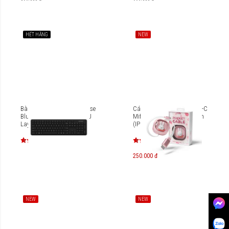
HẾT HÀNG
NEW
Bàn phím không dây Incase
Cáp dây rút USB-C to USB-C
Bluetooth Keyboard EN-EU
Miffy x Mipow Pocket 1,2m
Layout QSZ-00017
(IP Bản quyền) CC05
250.000 đ
NEW
NEW