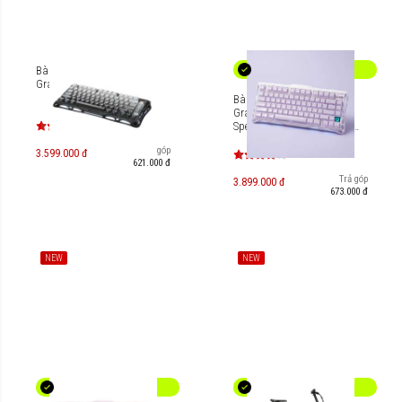
Bàn phím cơ Gaming
Gravastar Mercury K1
Bàn phím Gaming
Gravastar Mercury K1
Special Edition - Lavender
Purple [GS-K1_PL]
Trả góp
3.599.000 đ
621.000 đ
Trả góp
3.899.000 đ
673.000 đ
NEW
NEW