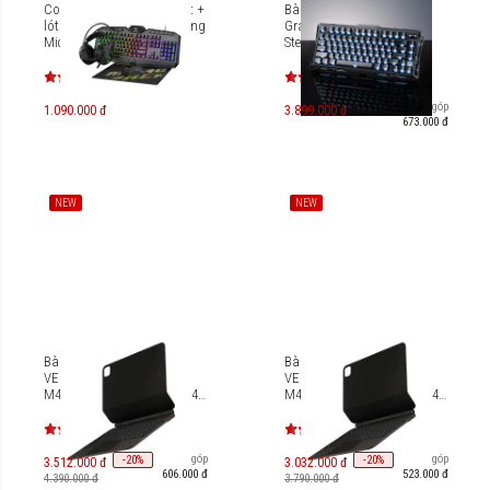
Combo bàn phím + chuột +
Bàn phím cơ Gaming
lót chuột + tai nghe Gaming
Gravastar Mercury K1 -
MicroPack Athene GC-401
Stealth Black [GS-
K1_XTAL_BLK]
Trả góp
1.090.000 đ
3.899.000 đ
673.000 đ
NEW
NEW
Bàn phím từ tính UNIQ
Bàn phím từ tính UNIQ
VENNO PRO IPAD PRO 13"
VENNO PRO IPAD PRO 11"
M4 (2024) [UNIQ-PDP13(M4)-
M4 (2024) [UNIQ-PDP11(M4)-
VENPRO]
VENPRO]
Trả góp
Trả góp
-
20
-
20
%
%
3.512.000 đ
3.032.000 đ
606.000 đ
523.000 đ
4.390.000 đ
3.790.000 đ