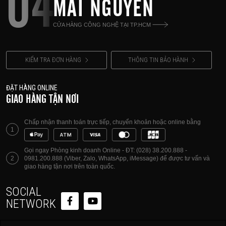
04
MAI NGUYÊN
CỬA HÀNG CÔNG NGHỆ TẠI TP.HCM
KIỂM TRA ĐƠN HÀNG
THÔNG TIN BẢO HÀNH
ĐẶT HÀNG ONLINE
GIAO HÀNG TẬN NƠI
Chấp nhận thanh toán trực tiếp, chuyển khoản hoặc online bằng
1
Gọi ngay Phòng kinh doanh Online - ĐT: (028) 38.200.888 -
2
0981.200.888 (Viber, Zalo, WhatsApp, iMessage) để được tư vấn và
giao hàng tận nơi trên toàn quốc.
SOCIAL
NETWORK