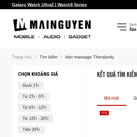
Galaxy Watch Ultra2 | Watch9 Series
Danh
Sản
Trang chủ
Tìm kiếm
bán massage Therabody
CHỌN KHOẢNG GIÁ
KẾT QUẢ TÌM KIẾ
Dưới 1Tr
Từ 2Tr - 5Tr
Mới nhất
G
Từ 6Tr - 12Tr
NEW
Từ 13Tr - 20Tr
Trên 20Tr