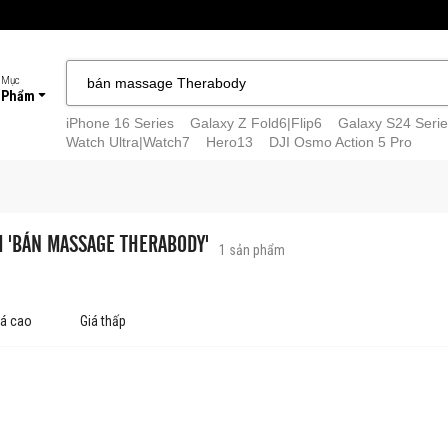
 Mục
 Phẩm
iPhone 16 Series
Galaxy Z Fold6|Flip6
Galaxy S24 Serie
Watch Ultra|Watch7
Hero13
DJI Osmo Action 5 Pro
M 'BÁN MASSAGE THERABODY'
1
sản phẩm
iá cao
Giá thấp