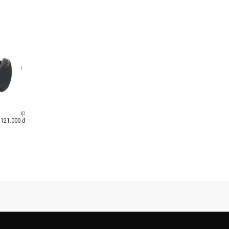
ng minh
es 2.0
Trả góp
.121.000 đ