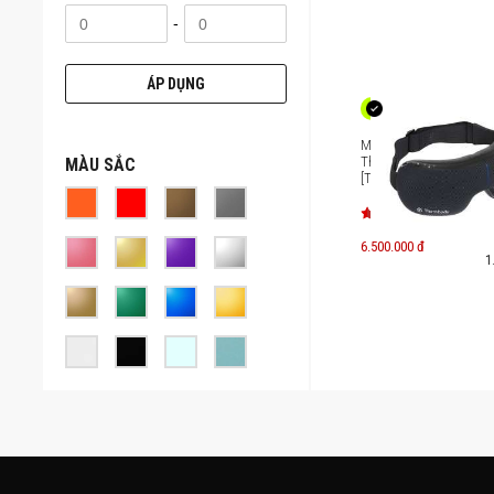
-
ÁP DỤNG
Máy massage mắt thô
Therabody SmartGoggl
MÀU SẮC
[TB-SG0004133-3A10]
6.500.000 đ
1