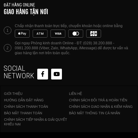
ĐẶT HÀNG ONLINE
GIAO HÀNG TẬN NƠI
Chấp nhận thanh toán trực tiếp, chuyển khoản hoặc online bằng
1
Gọi ngay Phòng kinh doanh Online - ĐT: (028) 38.200.888 -
2
0981.200.888 (Viber, Zalo, WhatsApp, iMessage) để được tư vấn và
giao hàng tận nơi trên toàn quốc.
SOCIAL
NETWORK
GIỚI THIỆU
LIÊN HỆ
HƯỚNG DẪN ĐẶT HÀNG
CHÍNH SÁCH ĐỔI TRẢ & HOÀN TIỀN
CHÍNH SÁCH THANH TOÁN
CHÍNH SÁCH GIAO NHẬN & KIỂM HÀNG
BẢO MẬT THANH TOÁN
BẢO MẬT THÔNG TIN CÁ NHÂN
CHÍNH SÁCH TIẾP NHẬN & GIẢI QUYẾT
KHIẾU NẠI