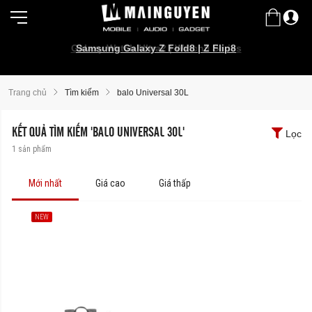
Galaxy Watch Ultra2 | Watch9 Series
Samsung Galaxy Z Fold8 | Z Flip8
Trang chủ
Tìm kiếm
balo Universal 30L
KẾT QUẢ TÌM KIẾM 'BALO UNIVERSAL 30L'
Lọc
1
sản phẩm
Mới nhất
Giá cao
Giá thấp
NEW