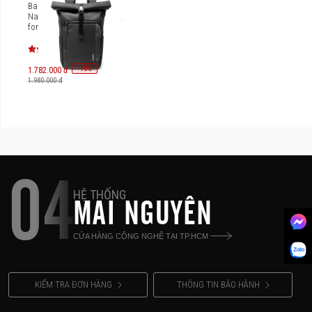
Balo Tomtoc Rolltop
Navigator Travel Daypack
for Laptop 17.3 inch
Universal 30L T61L1
-
10
%
1.782.000 đ
1.980.000 đ
04
HỆ THỐNG
MAI NGUYÊN
CỬA HÀNG CÔNG NGHỆ TẠI TP.HCM
KIỂM TRA ĐƠN HÀNG
THÔNG TIN BẢO HÀNH