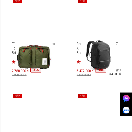
NEW
NEW
Túi đeo Laptop 15/16 inches
Balo Tomtoc UrbanEX-T77
Topo Designs Global
X-PAC for Laptop 16″/26L
Briefcase 14L 28899
Backpack T77M1D2
Trả góp
-
15
-
10
%
%
2.788.000 đ
5.472.000 đ
944.000 đ
3.280.000 đ
6.080.000 đ
NEW
NEW