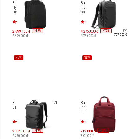
Balo Công Nghệ Cao Cấp
Balo cao cấp Laptop 15.6-
HyperPack Go Beyond –
inch Tomtoc Voyage-T50
HP21P
Backpack T50M1
Trả góp
-
10
-
10
%
%
2.699.100 đ
4.275.000 đ
737.000 đ
2.999.000 đ
4.750.000 đ
NEW
NEW
Balo Tomtoc Navigator-T71
Balo Laptop 15.6 inches
Laptop 16 inch/24L T71
Innostyle Colorlite
Lightweight P21
-
10
-
20
%
%
2.115.000 đ
712.000 đ
2.350.000 đ
890.000 đ