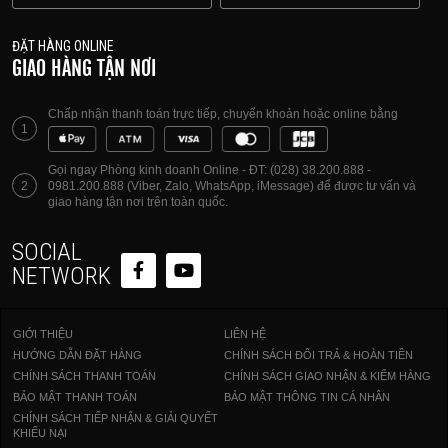
ĐẶT HÀNG ONLINE
GIAO HÀNG TẬN NƠI
Chấp nhận thanh toán trực tiếp, chuyển khoản hoặc online bằng
1
Gọi ngay Phòng kinh doanh Online - ĐT: (028) 38.200.888 -
2
0981.200.888 (Viber, Zalo, WhatsApp, iMessage) để được tư vấn và
giao hàng tận nơi trên toàn quốc.
SOCIAL
NETWORK
GIỚI THIỆU
LIÊN HỆ
HƯỚNG DẪN ĐẶT HÀNG
CHÍNH SÁCH ĐỔI TRẢ & HOÀN TIỀN
CHÍNH SÁCH THANH TOÁN
CHÍNH SÁCH GIAO NHẬN & KIỂM HÀNG
BẢO MẬT THANH TOÁN
BẢO MẬT THÔNG TIN CÁ NHÂN
CHÍNH SÁCH TIẾP NHẬN & GIẢI QUYẾT
KHIẾU NẠI