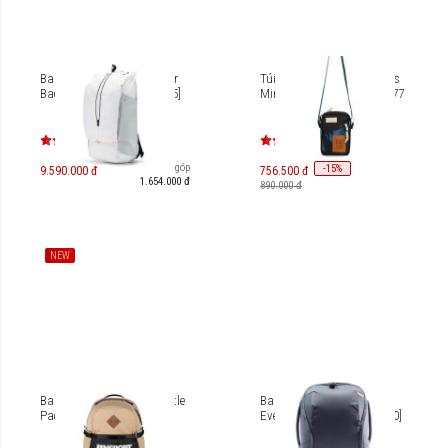
Balo Peak Design Outdoor
Túi đeo chéo Topo Designs
Backpack 25L [PD-BABP-25]
Mini Shoulder Bag 1L 29377
Trả góp
-
15
%
9.590.000 đ
756.500 đ
1.654.000 đ
890.000 đ
NEW
Balo Jansport Small Seattle
Balo 20L Peak Design
Pack 27L JS0A85VU
Everyday Zip V2 [BEDBZ-20]