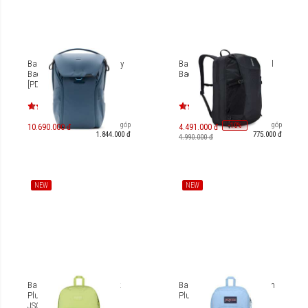
Balo Peak Design Everyday
Balo Thule EnRoute Travel
Backpack 20L V3 - Ocean
Backpack 30L TEBP5416
[PD-BEDB-20-DS-3]
Trả góp
Trả góp
-
10
%
10.690.000 đ
4.491.000 đ
1.844.000 đ
775.000 đ
4.990.000 đ
NEW
NEW
Balo Jansport SuperBreak
Balo Jansport Cross Town
Plus FX 26L Soft Nylon
Plus 26L JS0A7ZNZ
JS0A4QUA