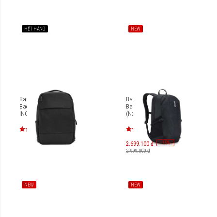
HẾT HÀNG
NEW
Balo Incase Crosstown
Balo Thule EnRoute
Backpack 20L IN-
Backpack 21L TEBP5116
INCO400801
(New Version)
-
10
%
2.699.100 đ
2.999.000 đ
NEW
NEW