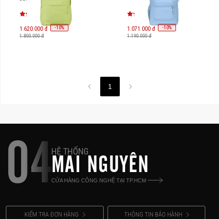
-
10
-
10
%
%
1.620.000 đ
1.071.000 đ
1.800.000 đ
1.190.000 đ
1
04
HỆ THỐNG
MAI NGUYÊN
CỬA HÀNG CÔNG NGHỆ TẠI TP.HCM
KIỂM TRA ĐƠN HÀNG
THÔNG TIN BẢO HÀNH