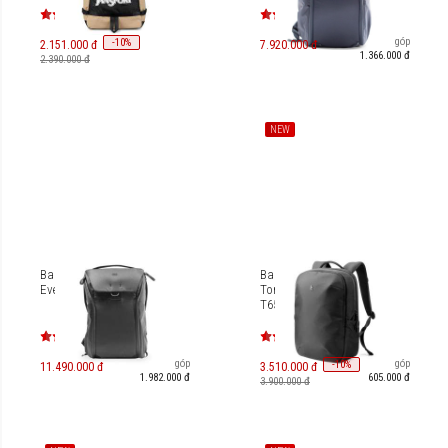
Trả góp
-
10
%
2.151.000 đ
7.920.000 đ
1.366.000 đ
2.390.000 đ
NEW
Balo 30L Peak Design
Balo Laptop 17.3 inch
Everyday V3 [PD-BEDB-30]
Tomtoc Urbanex-T65 30L
T65M1D1
Trả góp
Trả góp
-
10
%
11.490.000 đ
3.510.000 đ
1.982.000 đ
605.000 đ
3.900.000 đ