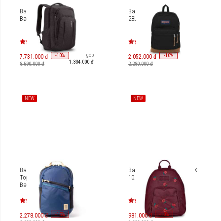
Balo Thule Crossover 2
Balo Jansport Right Pack
Backpack 20L C2BP114
28L JS0A4QVA
Trả góp
-
10
-
10
%
%
7.731.000 đ
2.052.000 đ
1.334.000 đ
8.590.000 đ
2.280.000 đ
NEW
NEW
Balo Laptop 15/16 inches
Balo Jansport Half Pint FX
Topo Designs Commuter
10.2L JS0A3C4J
Backpack 40990
-
15
-
10
%
%
2.278.000 đ
981.000 đ