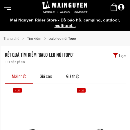
Mai Nguyen Rider Store - Đồ bảo hộ, camping, outdoor,
Galaxy Watch Ultra2 | Watch9 Series
multitool...
Trang chủ
Tìm kiếm
balo leo núi Topo
KẾT QUẢ TÌM KIẾM 'BALO LEO NÚI TOPO'
Lọc
131
sản phẩm
Mới nhất
Giá cao
Giá thấp
NEW
NEW