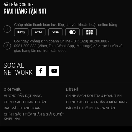
ĐẶT HÀNG ONLINE
GIAO HÀNG TẬN NƠI
Chấp nhận thanh toán trực tiếp, chuyển khoản hoặc online bằng
1
Gọi ngay Phòng kinh doanh Online - ĐT: (028) 38.200.888 -
2
0981.200.888 (Viber, Zalo, WhatsApp, iMessage) để được tư vấn và
giao hàng tận nơi trên toàn quốc.
SOCIAL
NETWORK
GIỚI THIỆU
LIÊN HỆ
HƯỚNG DẪN ĐẶT HÀNG
CHÍNH SÁCH ĐỔI TRẢ & HOÀN TIỀN
CHÍNH SÁCH THANH TOÁN
CHÍNH SÁCH GIAO NHẬN & KIỂM HÀNG
BẢO MẬT THANH TOÁN
BẢO MẬT THÔNG TIN CÁ NHÂN
CHÍNH SÁCH TIẾP NHẬN & GIẢI QUYẾT
KHIẾU NẠI