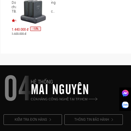
Dock Sạc Siêu an toàn chống
cháy nổ BMX SolidSafe 3
TBAY thiết bị charging Dock
C986-3B
-
10
%
1.440.000 đ
1.600.000 đ
04
HỆ THỐNG
MAI NGUYÊN
CỬA HÀNG CÔNG NGHỆ TẠI TP.HCM
KIỂM TRA ĐƠN HÀNG
THÔNG TIN BẢO HÀNH