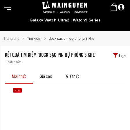
Galaxy Watch Ultra2 | Watch9 Series
Trang chủ
Tìm kiếm
dock sạc pin dự phòng 3 khe
KẾT QUẢ TÌM KIẾM 'DOCK SẠC PIN DỰ PHÒNG 3 KHE'
Lọc
1
sản phẩm
Mới nhất
Giá cao
Giá thấp
NEW