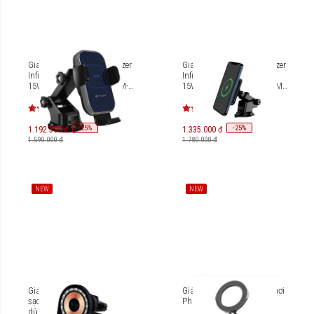
Giá đỡ sạc không dây Mazer
Giá đỡ sạc không dây Mazer
Infinite.BOOST Air.Drive V2
Infinite.BOOST Air.Drive V3
15W Wireless Car Mount M-
15W Wireless Car Mount [M-
NAW-005A
NAW-006A]
-
25
-
25
%
%
1.192.500 đ
1.335.000 đ
1.590.000 đ
1.780.000 đ
NEW
NEW
Giá đỡ điện thoại tích hợp
Giá đỡ điện thoại trên xe hơi
sạc không dây Magnetic
Philips DLK2415MB
dùng trên ô tô Philips