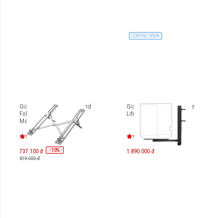
COMING SOON
Giá đỡ tản nhiệt Hyperstand
Giá đỡ gắn tường loa Bose
Folding Aluminium cho
Lifestyle Ultra Speaker
MacBook/Laptop/iPad
HTU6
-
10
%
737.100 đ
1.890.000 đ
819.000 đ