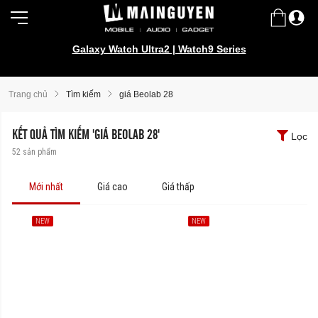
Galaxy Watch Ultra2 | Watch9 Series
Trang chủ
Tìm kiếm
giá Beolab 28
KẾT QUẢ TÌM KIẾM 'GIÁ BEOLAB 28'
Lọc
52
sản phẩm
Mới nhất
Giá cao
Giá thấp
NEW
NEW