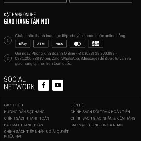
ĐẶT HÀNG ONLINE
GIAO HÀNG TẬN NƠI
Chấp nhận thanh toán trực tiếp, chuyển khoản hoặc online bằng
1
Gọi ngay Phòng kinh doanh Online - ĐT: (028) 38.200.888 -
2
0981.200.888 (Viber, Zalo, WhatsApp, iMessage) để được tư vấn và
giao hàng tận nơi trên toàn quốc.
SOCIAL
NETWORK
GIỚI THIỆU
LIÊN HỆ
HƯỚNG DẪN ĐẶT HÀNG
CHÍNH SÁCH ĐỔI TRẢ & HOÀN TIỀN
CHÍNH SÁCH THANH TOÁN
CHÍNH SÁCH GIAO NHẬN & KIỂM HÀNG
BẢO MẬT THANH TOÁN
BẢO MẬT THÔNG TIN CÁ NHÂN
CHÍNH SÁCH TIẾP NHẬN & GIẢI QUYẾT
KHIẾU NẠI