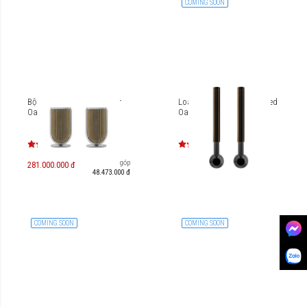
COMING SOON
Bộ loa B&O Beolab 8 Silver
Loa B&O Beolab 28 Smoked
Oak Cover (Table Stand)
Oak Edition
Trả góp
281.000.000 đ
48.473.000 đ
COMING SOON
COMING SOON