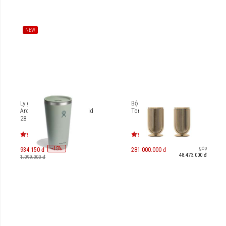
NEW
Ly giữ nhiệt Hydro Flask
Bộ loa B&O Beolab 8 Gold
Around Tumbler Press-in lid
Tone (Table Stand)
28 OZ (828 ml) (Season
2025) T28CPC
Trả góp
-
15
%
934.150 đ
281.000.000 đ
48.473.000 đ
1.099.000 đ