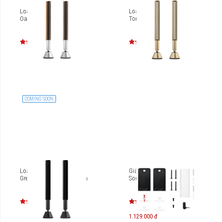
Loa B&O Beolab 28 Light
Loa B&O Beolab 28 Gold
Oak Edition
Tone Edition
COMING SOON
Loa B&O Beolab 28
Giá đỡ gắn tường Bose
Grey/Grey Mélange Edition
Soundbar
1.129.000 đ