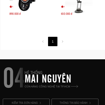
Magnetic Wireless Charger
Car Mount DLP9719
890.000 đ
650.000 đ
1
04
HỆ THỐNG
MAI NGUYÊN
CỬA HÀNG CÔNG NGHỆ TẠI TP.HCM
KIỂM TRA ĐƠN HÀNG
THÔNG TIN BẢO HÀNH