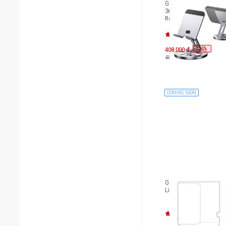
Giá đỡ cao cấp Innosty
360 FlexView Aluminu
Rotating Stand AS-S1
-
15
408.000 đ
%
480.000 đ
COMING SOON
Giá đỡ gắn tường loa 
Lifestyle Ultra Speaker