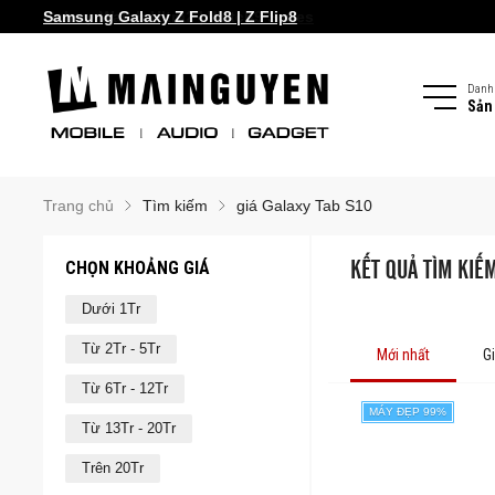
Samsung Galaxy Z Fold8 | Z Flip8
Danh
Sản
Trang chủ
Tìm kiếm
giá Galaxy Tab S10
CHỌN KHOẢNG GIÁ
KẾT QUẢ TÌM KIẾM
Dưới 1Tr
Từ 2Tr - 5Tr
Mới nhất
G
Từ 6Tr - 12Tr
MÁY ĐẸP 99%
Từ 13Tr - 20Tr
Trên 20Tr