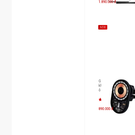
1.890.000 đ
NEW
Giá đỡ điện thoại tích 
không dây Magnetic d
ô tô Philips Magnetic W
Charger Car Mount DL
890.000 đ