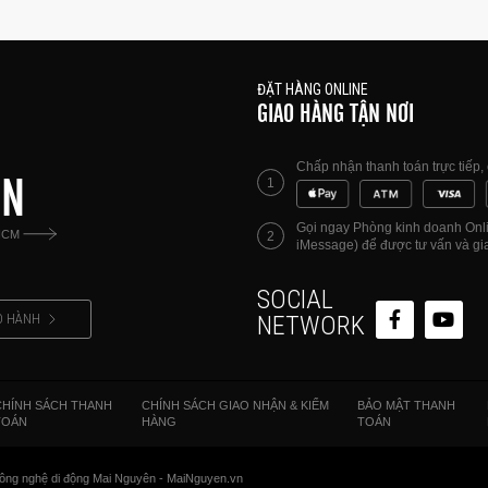
ĐẶT HÀNG ONLINE
GIAO HÀNG TẬN NƠI
Chấp nhận thanh toán trực tiếp
ÊN
1
Gọi ngay Phòng kinh doanh Onlin
HCM
2
iMessage) để được tư vấn và gia
SOCIAL
O HÀNH
NETWORK
CHÍNH SÁCH THANH
CHÍNH SÁCH GIAO NHẬN & KIỂM
BẢO MẬT THANH
TOÁN
HÀNG
TOÁN
ông nghệ di động Mai Nguyên - MaiNguyen.vn