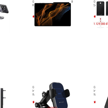
le xoay
Galaxy Tab S8 Ultra 128GB - 8GB
Giá đỡ gắn
m
RAM
Soundbar
1.129.000 đ
Bose
Giá đỡ sạc không dây Mazer
Giá đỡ sạc
Infinite.BOOST Air.Drive V2 15W
Infinite.BO
Wireless Car Mount M-NAW-
Wireless C
005A
006A]