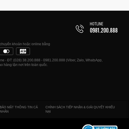
HOTLINE
0981.200.888
, chuyển khoản hoặc online bằng
e - ĐT: (028) 38.200.888 - 0981.200.888 (Viber, Zalo, WhatsApp,
o hàng tận nơi trên toàn quốc.
BẢO MẬT THÔNG TIN CÁ
CHÍNH SÁCH TIẾP NHẬN & GIẢI QUYẾT KHIẾU
NHÂN
NẠI