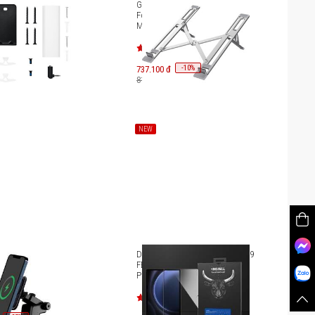
 tường Bose
Giá đỡ tản nhiệt Hyperstand
Folding Aluminium cho
MacBook/Laptop/iPad HTU6
-
10
737.100 đ
%
819.000 đ
NEW
 không dây Mazer
Dán cường lực Samsung Tab S9
OST Air.Drive V3 15W
FE+ (12.4″) Mipow Kingbull HD
ar Mount [M-NAW-
Premium BJ-S9B-CR