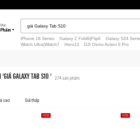
 Mục
 Phẩm
iPhone 16 Series
Galaxy Z Fold6|Flip6
Galaxy S24 Serie
Watch Ultra|Watch7
Hero13
DJI Osmo Action 5 Pro
 'GIÁ GALAXY TAB S10 '
274
sản phẩm
iá cao
Giá thấp
NEW
NEW