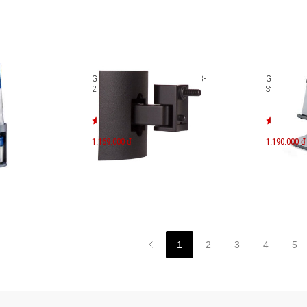
hy
Giá đỡ gắn tường/trần Bose UB-
Giá đỡ nhô
20 Series II
Stand cho 
1.169.000 đ
1.190.000 đ
1
2
3
4
5