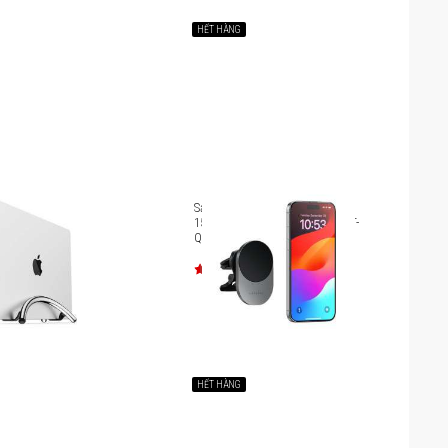
HẾT HÀNG
top Twelve South
Sạc xe hơi Satechi Magsafe Qi2
x TS-226
15W kiêm giá đỡ cho iPhone ST-
Q2CCM
HẾT HÀNG