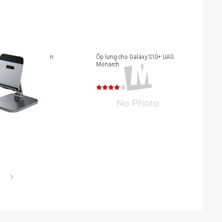
m Satechi Aluminum
Ốp lưng cho Galaxy S10+ UAG
iPad Pro ST-ADSIM
Monarch