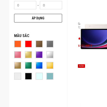
-
ÁP DỤNG
Samsung Galaxy Tab S
128GB 8GB RAM SM-X7
MÀU SẮC
8.990.000 đ
NEW