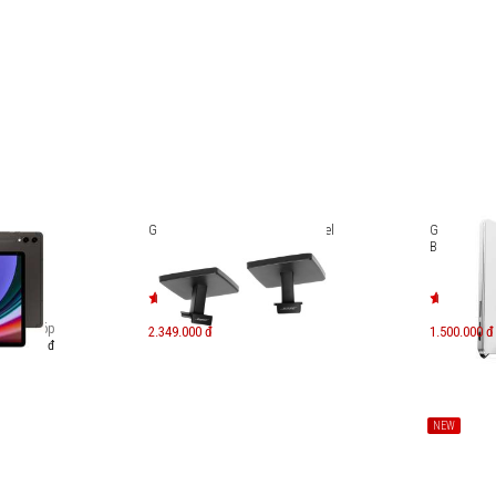
9+ Wifi
Giá đỡ gắn trần Bose OmniJewel
Giá đỡ Lap
810
BookArc Fle
Trả góp
2.349.000 đ
1.500.000 đ
.103.000 đ
NEW