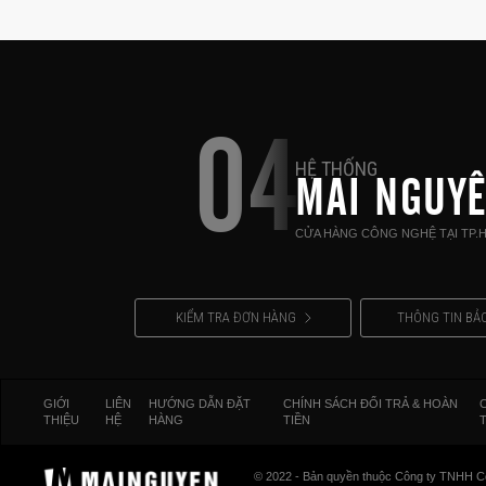
04
HỆ THỐNG
MAI NGUY
CỬA HÀNG CÔNG NGHỆ TẠI TP.
KIỂM TRA ĐƠN HÀNG
THÔNG TIN BẢ
GIỚI
LIÊN
HƯỚNG DẪN ĐẶT
CHÍNH SÁCH ĐỔI TRẢ & HOÀN
THIỆU
HỆ
HÀNG
TIỀN
© 2022 - Bản quyền thuộc Công ty TNHH C