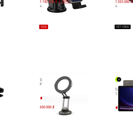
-
25
1.192.500 đ
%
1.335.000 đ
1.590.000 đ
1.780.000 đ
NEW
HẾT HÀNG
hợp sạc
Giá đỡ điện thoại trên xe hơi
ùng trên
Philips DLK2415MB
ireless
Samsung Ga
P9719
128GB 8GB
650.000 đ