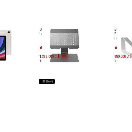
9 Wifi
Giá đỡ HyperSpace Ergonomic
Giá đỡ côn
10
Laptop Stand HS1150
Ergonomic
HS1110WH
-
10
1.332.000 đ
%
980.000 đ
1.480.000 đ
1.090.000 đ
HẾT HÀNG