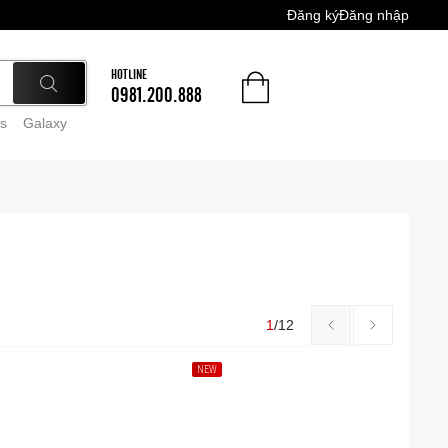
Đăng ký
Đăng nhập
HOTLINE
0981.200.888
s
Galaxy
1
/
12
NEW