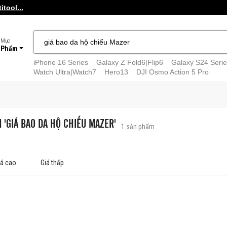
tool...
 Mục
 Phẩm
iPhone 16 Series
Galaxy Z Fold6|Flip6
Galaxy S24 Serie
Watch Ultra|Watch7
Hero13
DJI Osmo Action 5 Pro
M 'GIÁ BAO DA HỘ CHIẾU MAZER'
1
sản phẩm
iá cao
Giá thấp