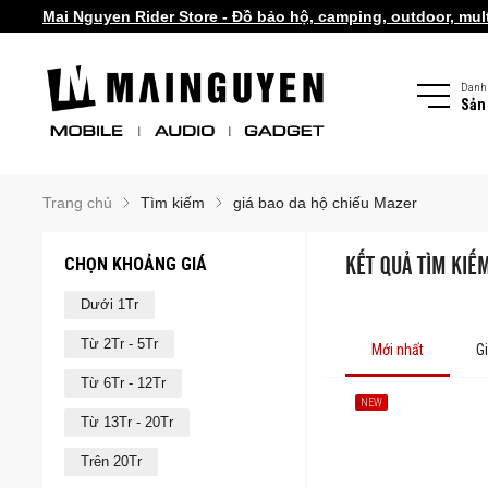
Mai Nguyen Rider Store - Đồ bảo hộ, camping, outdoor, multi
Danh
Sản
Trang chủ
Tìm kiếm
giá bao da hộ chiếu Mazer
CHỌN KHOẢNG GIÁ
KẾT QUẢ TÌM KIẾ
Dưới 1Tr
Từ 2Tr - 5Tr
Mới nhất
G
Từ 6Tr - 12Tr
NEW
Từ 13Tr - 20Tr
Trên 20Tr