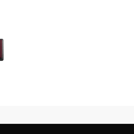
 1 Tag
port]