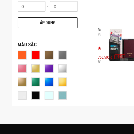
-
ÁP DỤNG
Bao da hộ chiếu Mazer
Passport [M-1tag-Pass
MÀU SẮC
-
15
756.500 đ
%
890.000 đ