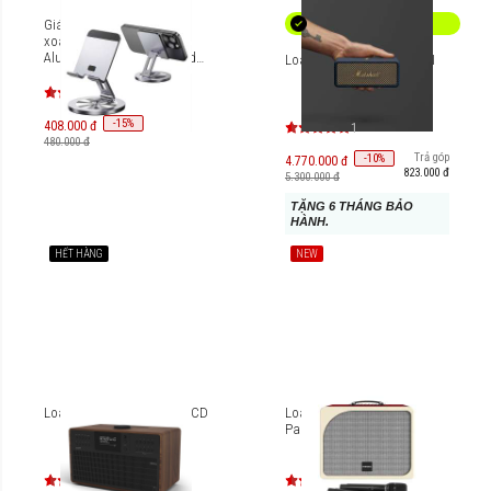
Giá đỡ cao cấp Innostyle
xoay 360 FlexView
Aluminum Rotating Stand
Loa Marshall Emberton III
AS-S1
-
15
%
408.000 đ
1
480.000 đ
Trả góp
-
10
%
4.770.000 đ
823.000 đ
5.300.000 đ
TẶNG 6 THÁNG BẢO
HÀNH.
HẾT HÀNG
NEW
Loa Bluetooth Revo SuperCD
Loa Karaoke di động
Paramax Evox