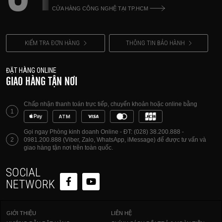
CỬA HÀNG CÔNG NGHỆ TẠI TP.HCM
KIỂM TRA ĐƠN HÀNG
THÔNG TIN BẢO HÀNH
ĐẶT HÀNG ONLINE
GIAO HÀNG TẬN NƠI
Chấp nhận thanh toán trực tiếp, chuyển khoản hoặc online bằng
1
Gọi ngay Phòng kinh doanh Online - ĐT: (028) 38.200.888 -
2
0981.200.888 (Viber, Zalo, WhatsApp, iMessage) để được tư vấn và
giao hàng tận nơi trên toàn quốc.
SOCIAL
NETWORK
GIỚI THIỆU
LIÊN HỆ