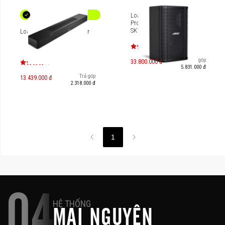
Loa Karaoke Bose
Professional ShowTime
SK12
Loa Bose Smart Soundbar
Trả góp
33.800.000 đ
5.831.000 đ
Trả góp
13.439.000 đ
2.318.000 đ
1
04
HỆ THỐNG
MAI NGUYÊN