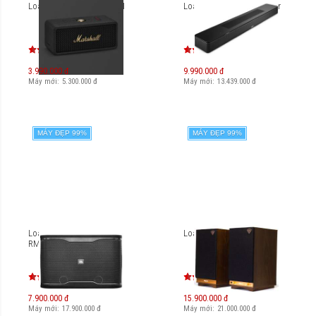
Loa Marshall Emberton III
Loa Bose Smart Soundbar
3.990.000 đ
9.990.000 đ
Máy mới:
5.300.000
đ
Máy mới:
13.439.000
đ
MÁY ĐẸP 99%
MÁY ĐẸP 99%
Loa Karaoke Active JBL
Loa Klipsch The Sixes
RM210 (1 cặp)
7.900.000 đ
15.900.000 đ
Máy mới:
17.900.000
đ
Máy mới:
21.000.000
đ