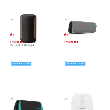
Loa Sony SRS-RA3000
Loa FuGoo Style
4.990.000 đ
1.990.000 đ
Máy mới:
7.490.000
đ
MÁY ĐẸP 99%
MÁY ĐẸP 99%
Loa FuGoo Sport
Loa Harman Kardon Aura