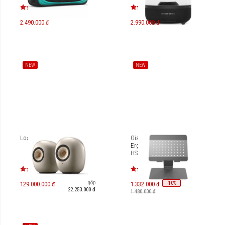
2.490.000 đ
2.990.000 đ
NEW
NEW
Loa KEF LS LUXE
Giá đỡ HyperSpace
Ergonomic Laptop Stand
HS1150
Trả góp
-
10
%
129.000.000 đ
1.332.000 đ
22.253.000 đ
1.480.000 đ