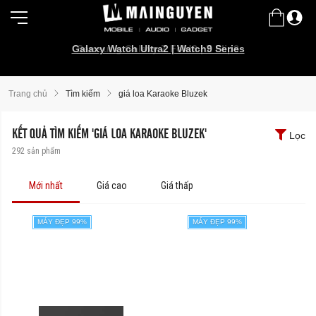
Galaxy Watch Ultra2 | Watch9 Series
Samsung Galaxy Z Fold8 | Z Flip8
Trang chủ
Tìm kiếm
giá loa Karaoke Bluzek
KẾT QUẢ TÌM KIẾM 'GIÁ LOA KARAOKE BLUZEK'
Lọc
292
sản phẩm
Mới nhất
Giá cao
Giá thấp
MÁY ĐẸP 99%
MÁY ĐẸP 99%