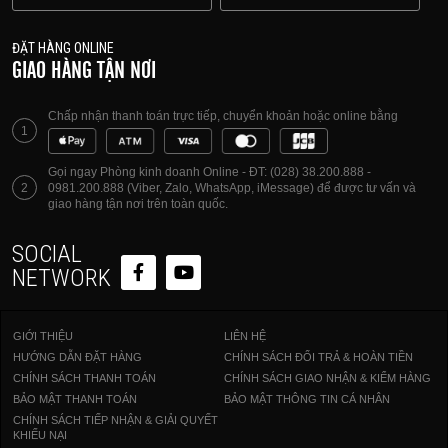
ĐẶT HÀNG ONLINE
GIAO HÀNG TẬN NƠI
Chấp nhận thanh toán trực tiếp, chuyển khoản hoặc online bằng
1
Gọi ngay Phòng kinh doanh Online - ĐT: (028) 38.200.888 -
2
0981.200.888 (Viber, Zalo, WhatsApp, iMessage) để được tư vấn và
giao hàng tận nơi trên toàn quốc.
SOCIAL
NETWORK
GIỚI THIỆU
LIÊN HỆ
HƯỚNG DẪN ĐẶT HÀNG
CHÍNH SÁCH ĐỔI TRẢ & HOÀN TIỀN
CHÍNH SÁCH THANH TOÁN
CHÍNH SÁCH GIAO NHẬN & KIỂM HÀNG
BẢO MẬT THANH TOÁN
BẢO MẬT THÔNG TIN CÁ NHÂN
CHÍNH SÁCH TIẾP NHẬN & GIẢI QUYẾT
KHIẾU NẠI