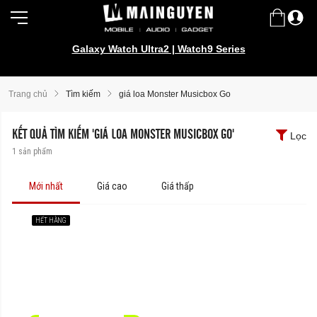
Galaxy Watch Ultra2 | Watch9 Series
Trang chủ
Tìm kiếm
giá loa Monster Musicbox Go
KẾT QUẢ TÌM KIẾM 'GIÁ LOA MONSTER MUSICBOX GO'
Lọc
1
sản phẩm
Mới nhất
Giá cao
Giá thấp
HẾT HÀNG