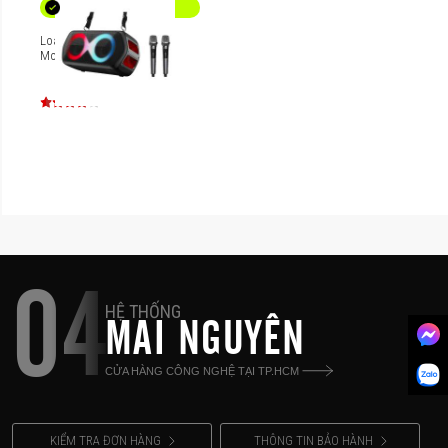
Loa Karaoke di động
Monster Musicbox Go
04
HỆ THỐNG
MAI NGUYÊN
CỬA HÀNG CÔNG NGHỆ TẠI TP.HCM
KIỂM TRA ĐƠN HÀNG
THÔNG TIN BẢO HÀNH