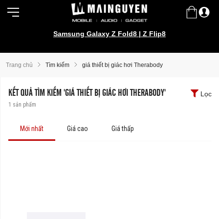
Samsung Galaxy Z Fold8 | Z Flip8
Trang chủ
Tìm kiếm
giá thiết bị giác hơi Therabody
KẾT QUẢ TÌM KIẾM 'GIÁ THIẾT BỊ GIÁC HƠI THERABODY'
Lọc
1
sản phẩm
Mới nhất
Giá cao
Giá thấp