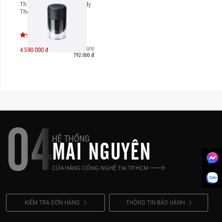
Thiết bị giác hơi Therabody
TheraCup
Trả góp
4.590.000 đ
792.000 đ
04
HỆ THỐNG
MAI NGUYÊN
CỬA HÀNG CÔNG NGHỆ TẠI TP.HCM
KIỂM TRA ĐƠN HÀNG
THÔNG TIN BẢO HÀNH