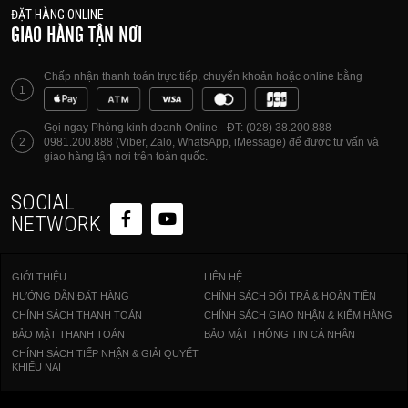
ĐẶT HÀNG ONLINE
GIAO HÀNG TẬN NƠI
Chấp nhận thanh toán trực tiếp, chuyển khoản hoặc online bằng
1
Gọi ngay Phòng kinh doanh Online - ĐT: (028) 38.200.888 -
2
0981.200.888 (Viber, Zalo, WhatsApp, iMessage) để được tư vấn và
giao hàng tận nơi trên toàn quốc.
SOCIAL
NETWORK
GIỚI THIỆU
LIÊN HỆ
HƯỚNG DẪN ĐẶT HÀNG
CHÍNH SÁCH ĐỔI TRẢ & HOÀN TIỀN
CHÍNH SÁCH THANH TOÁN
CHÍNH SÁCH GIAO NHẬN & KIỂM HÀNG
BẢO MẬT THANH TOÁN
BẢO MẬT THÔNG TIN CÁ NHÂN
CHÍNH SÁCH TIẾP NHẬN & GIẢI QUYẾT
KHIẾU NẠI