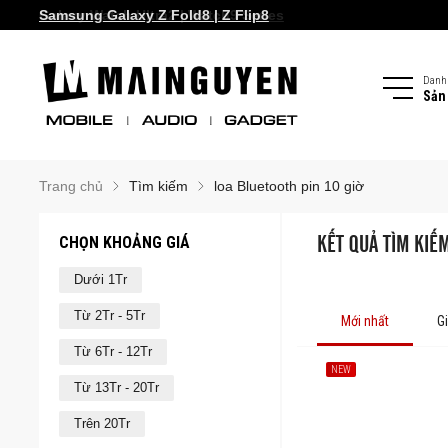
Galaxy Watch Ultra2 | Watch9 Series
Samsung Galaxy Z Fold8 | Z Flip8
Danh
Sản
Trang chủ
Tìm kiếm
loa Bluetooth pin 10 giờ
CHỌN KHOẢNG GIÁ
KẾT QUẢ TÌM KIẾM
Dưới 1Tr
Từ 2Tr - 5Tr
Mới nhất
G
Từ 6Tr - 12Tr
NEW
Từ 13Tr - 20Tr
Trên 20Tr