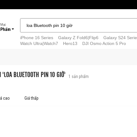
 Mục
 Phẩm
iPhone 16 Series
Galaxy Z Fold6|Flip6
Galaxy S24 Serie
Watch Ultra|Watch7
Hero13
DJI Osmo Action 5 Pro
 'LOA BLUETOOTH PIN 10 GIỜ'
1
sản phẩm
iá cao
Giá thấp