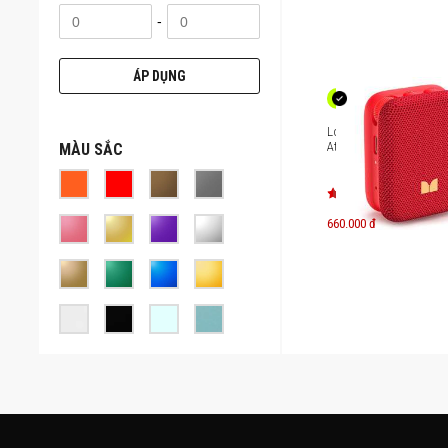
-
ÁP DỤNG
Loa di động Monster A
Atom
MÀU SẮC
660.000 đ