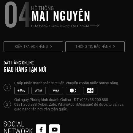
04
HỆ THỐNG
MAI NGUYÊN
CỬA HÀNG CÔNG NGHỆ TẠI TP.HCM
KIỂM TRA ĐƠN HÀNG
THÔNG TIN BẢO HÀNH
ĐẶT HÀNG ONLINE
GIAO HÀNG TẬN NƠI
Chấp nhận thanh toán trực tiếp, chuyển khoản hoặc online bằng
1
Gọi ngay Phòng kinh doanh Online - ĐT: (028) 38.200.888 -
2
0981.200.888 (Viber, Zalo, WhatsApp, iMessage) để được tư vấn và
giao hàng tận nơi trên toàn quốc.
SOCIAL
NETWORK