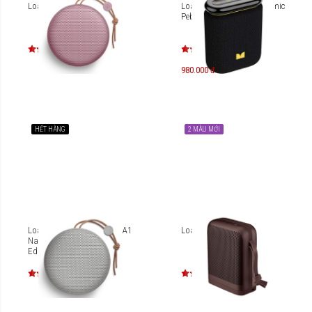
Loa B&O Beoplay A1
Loa di động Monster Atomic
Pebble
980.000 đ
HẾT HÀNG
2 MÀU MỚI
Loa di động B&O Beoplay A1
Loa B&O Beoplay P6
Natural Brushed Limited
Edition