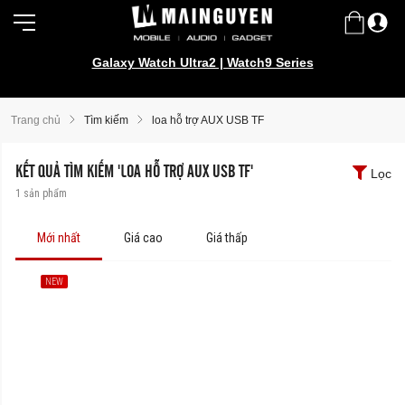
Galaxy Watch Ultra2 | Watch9 Series
Trang chủ
Tìm kiếm
loa hỗ trợ AUX USB TF
KẾT QUẢ TÌM KIẾM 'LOA HỖ TRỢ AUX USB TF'
Lọc
1
sản phẩm
Mới nhất
Giá cao
Giá thấp
NEW