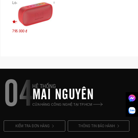
Loa di động Monster S150
795.000 đ
04
HỆ THỐNG
MAI NGUYÊN
CỬA HÀNG CÔNG NGHỆ TẠI TP.HCM
KIỂM TRA ĐƠN HÀNG
THÔNG TIN BẢO HÀNH