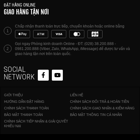
ĐẶT HÀNG ONLINE
GIAO HÀNG TẬN NƠI
Chấp nhận thanh toán trực tiếp, chuyển khoản hoặc online bằng
1
Gọi ngay Phòng kinh doanh Online - ĐT: (028) 38.200.888 -
2
0981.200.888 (Viber, Zalo, WhatsApp, iMessage) để được tư vấn và
giao hàng tận nơi trên toàn quốc.
SOCIAL
NETWORK
GIỚI THIỆU
LIÊN HỆ
HƯỚNG DẪN ĐẶT HÀNG
CHÍNH SÁCH ĐỔI TRẢ & HOÀN TIỀN
CHÍNH SÁCH THANH TOÁN
CHÍNH SÁCH GIAO NHẬN & KIỂM HÀNG
BẢO MẬT THANH TOÁN
BẢO MẬT THÔNG TIN CÁ NHÂN
CHÍNH SÁCH TIẾP NHẬN & GIẢI QUYẾT
KHIẾU NẠI