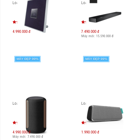
Loa Yamaha ISX-80
Loa Bose Soundbar 500
4.990.000 đ
7.490.000 đ
Máy mới:
15.590.000
đ
MÁY ĐẸP 99%
MÁY ĐẸP 99%
Loa Sony SRS-RA3000
Loa FuGoo Style
4.990.000 đ
1.990.000 đ
Máy mới:
7.490.000
đ