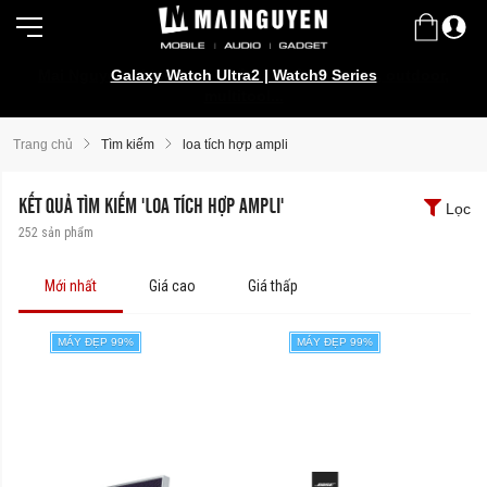
Galaxy Watch Ultra2 | Watch9 Series
Trang chủ
Tìm kiếm
loa tích hợp ampli
KẾT QUẢ TÌM KIẾM 'LOA TÍCH HỢP AMPLI'
Lọc
252
sản phẩm
Mới nhất
Giá cao
Giá thấp
MÁY ĐẸP 99%
MÁY ĐẸP 99%