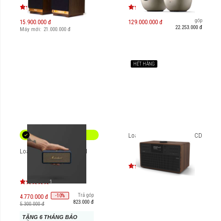
Trả góp
15.900.000 đ
129.000.000 đ
22.253.000 đ
Máy mới:
21.000.000
đ
HẾT HÀNG
Loa Bluetooth Revo SuperCD
Loa Marshall Emberton III
1
Trả góp
-
10
%
4.770.000 đ
823.000 đ
5.300.000 đ
TẶNG 6 THÁNG BẢO