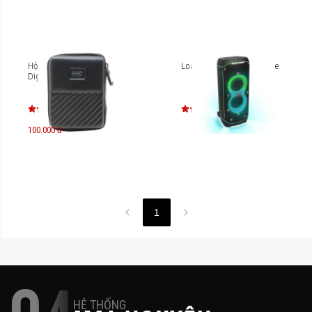
Hộp đựng ổ cứng Western
Loa JBL Partybox Ultimate
Digital
100.000 đ
1
HỆ THỐNG