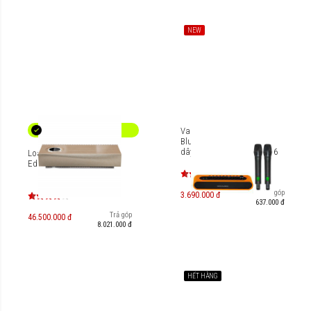
NEW
Vang số chỉnh cơ tích hợp
Bluetooth & Micro không
dây UHF Soncamedia Mi36
Loa Naim Muso Wood
Edition
Trả góp
3.690.000 đ
637.000 đ
Trả góp
46.500.000 đ
8.021.000 đ
HẾT HÀNG