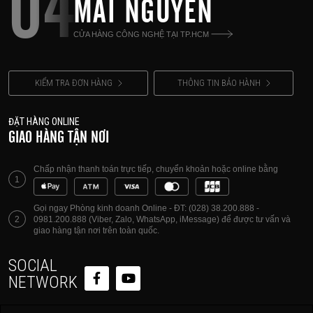
04
MAI NGUYÊN
CỬA HÀNG CÔNG NGHỆ TẠI TP.HCM
KIỂM TRA ĐƠN HÀNG
THÔNG TIN BẢO HÀNH
ĐẶT HÀNG ONLINE
GIAO HÀNG TẬN NƠI
Chấp nhận thanh toán trực tiếp, chuyển khoản hoặc online bằng
1
Gọi ngay Phòng kinh doanh Online - ĐT: (028) 38.200.888 -
2
0981.200.888 (Viber, Zalo, WhatsApp, iMessage) để được tư vấn và
giao hàng tận nơi trên toàn quốc.
SOCIAL
NETWORK