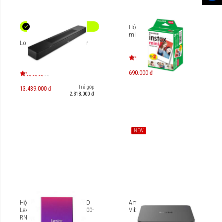
Hộp phim Fujifilm Instax
mini 20 tấm - Phim trắng
Loa Bose Smart Soundbar
690.000 đ
Trả góp
13.439.000 đ
2.318.000 đ
NEW
Hộp đựng ổ cứng HDD/SSD
Ampli tích hợp DAC WiiM
Lexar E100 2.5 inch LPAE100-
Vibelink Amp
RNBNG