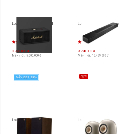
Loa Marshall Emberton III
Loa Bose Smart Soundbar
3.990.000 đ
9.990.000 đ
Máy mới:
5.300.000
đ
Máy mới:
13.439.000
đ
NEW
MÁY ĐẸP 99%
Loa Klipsch The Sixes
Loa KEF LS LUXE