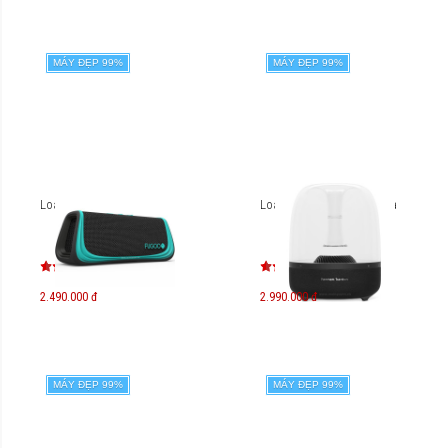
MÁY ĐẸP 99%
MÁY ĐẸP 99%
Loa FuGoo Sport
Loa Harman Kardon Aura
2.490.000 đ
2.990.000 đ
MÁY ĐẸP 99%
MÁY ĐẸP 99%