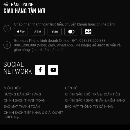
ĐẶT HÀNG ONLINE
GIAO HÀNG TẬN NƠI
Chấp nhận thanh toán trực tiếp, chuyển khoản hoặc online bằng
1
Gọi ngay Phòng kinh doanh Online - ĐT: (028) 38.200.888 -
2
0981.200.888 (Viber, Zalo, WhatsApp, iMessage) để được tư vấn và
giao hàng tận nơi trên toàn quốc.
SOCIAL
NETWORK
GIỚI THIỆU
LIÊN HỆ
HƯỚNG DẪN ĐẶT HÀNG
CHÍNH SÁCH ĐỔI TRẢ & HOÀN TIỀN
CHÍNH SÁCH THANH TOÁN
CHÍNH SÁCH GIAO NHẬN & KIỂM HÀNG
BẢO MẬT THANH TOÁN
BẢO MẬT THÔNG TIN CÁ NHÂN
CHÍNH SÁCH TIẾP NHẬN & GIẢI QUYẾT
KHIẾU NẠI