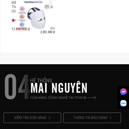
Mặt nạ ánh sáng sinh học
Therabody TheraFace Mask
Glo
Trả góp
11.890.000 đ
2.051.000 đ
04
HỆ THỐNG
MAI NGUYÊN
CỬA HÀNG CÔNG NGHỆ TẠI TP.HCM
KIỂM TRA ĐƠN HÀNG
THÔNG TIN BẢO HÀNH