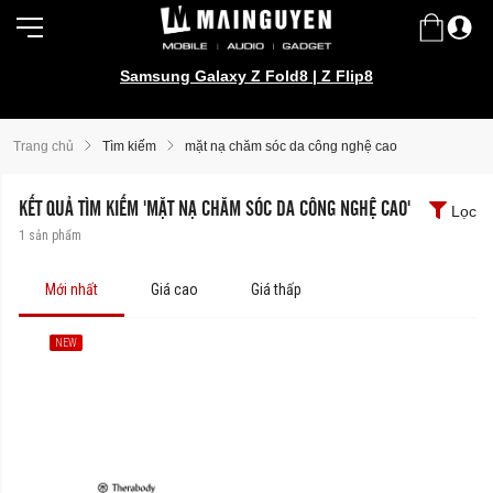
Samsung Galaxy Z Fold8 | Z Flip8
Trang chủ
Tìm kiếm
mặt nạ chăm sóc da công nghệ cao
KẾT QUẢ TÌM KIẾM 'MẶT NẠ CHĂM SÓC DA CÔNG NGHỆ CAO'
Lọc
1
sản phẩm
Mới nhất
Giá cao
Giá thấp
NEW