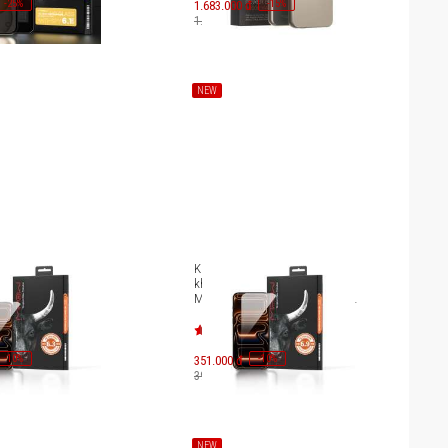
-
25
-
15
%
1.683.000 đ
%
1.980.000 đ
NEW
lực trong suốt
Kính cường lực trong suốt
 iPhone 17
không viền iPhone 17 Pro
 18 Pro Mipow HD
Max/iPhone 18 Pro Max Mipow
 BJ703-CR
HD Ultra Clear BJ704-CR
-
10
-
10
%
351.000 đ
%
390.000 đ
NEW