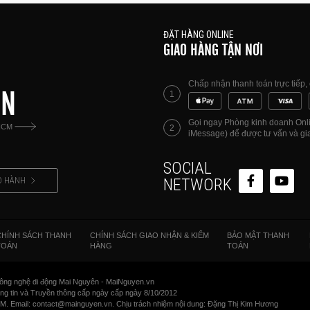
ĐẶT HÀNG ONLINE
GIAO HÀNG TẬN NƠI
Chấp nhận thanh toán trực tiếp
ÊN
1
Gọi ngay Phòng kinh doanh Onlin
HCM
2
iMessage) để được tư vấn và gia
SOCIAL
O HÀNH
NETWORK
CHÍNH SÁCH THANH
CHÍNH SÁCH GIAO NHẬN & KIỂM
BẢO MẬT THANH
TOÁN
HÀNG
TOÁN
ông nghệ di động Mai Nguyên - MaiNguyen.vn
 tin và Truyền thông cấp ngày cấp ngày 8/10/2012
CM. Email: contact@mainguyen.vn. Chịu trách nhiệm nội dung: Đặng Thị Kim Hương