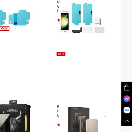
bảo vệ màn hình
Miếng dán bảo vệ màn hình
ip5 EF-UF731
Galaxy S23 Ultra 5G [EF-
US918CTEGWW]
-
50
%
NEW
lực chống nhìn trộm
Pin dự phòng quyền lực chuẩn
Mipow Kingbull HD
CCC Mipow Power Cube 3-in-1
otector BJ513-BK
Ultra-Slim MagSafe 10000mAh
MX10