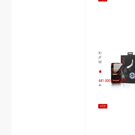
Kính cường lực trong s
iPhone 17 Pro/iPhone 
Mipow Kingbull 3D Silk
Premium BJ707-BK
-
10
441.000 đ
%
490.000 đ
NEW