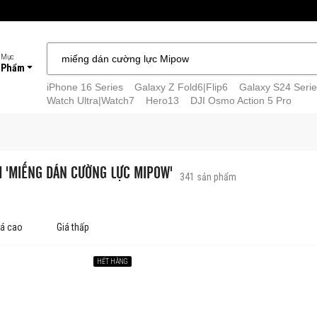
 Mục
 Phẩm
iPhone 16 Series
Galaxy Z Fold6|Flip6
Galaxy S24 Serie
Watch Ultra|Watch7
Hero13
DJI Osmo Action 5 Pro
M 'MIẾNG DÁN CƯỜNG LỰC MIPOW'
341
sản phẩm
iá cao
Giá thấp
HẾT HÀNG