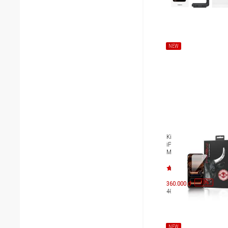
NEW
Kính cường lực trong s
iPhone 17 Pro/iPhone 
Mipow HD Silk Premiu
BK
-
10
360.000 đ
%
400.000 đ
NEW