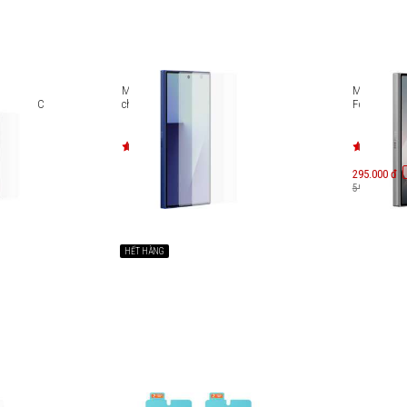
chống
Miếng dán màn hình chống
Miếng dán 
EF-US938C
chói Galaxy Z Fold7 EF-UF966C
Fold6 EF-U
295.000 đ
590.000 đ
HẾT HÀNG