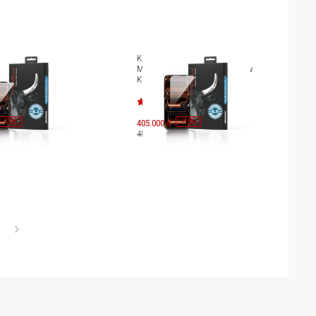
lực iPhone 17
Kính cường lực iPhone 17 Pro
 18 Pro Mipow
Max/iPhone 18 Pro Max Mipow
 Anti Blue Light
Kingbull HD Anti Blue Light
lk BJ719-BK
Premium Silk BJ720-BK
-
10
-
10
%
405.000 đ
%
450.000 đ