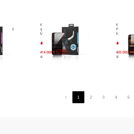
phản
Kính cường lực chống phản
Kính cường 
Phone 18
quang iPhone 17 Pro
Pro/iPhone
 Anti-
Max/iPhone 18 Pro Max Mipow
Kingbull HD
K
Kingbull HD Anti-Reflection Silk
Premium Si
BJ716-BK
-
10
414.000 đ
%
405.000 đ
460.000 đ
450.000 đ
1
2
3
4
5