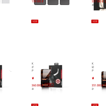
159.000 đ
337.500 đ
450.000 đ
NEW
NEW
uốt
Kính cường lực trong suốt
Kính cường 
18 Pro
iPhone 17 Pro Max/iPhone 18
không viền
m BJ703-
Pro Max Mipow HD Silk
Pro/iPhone
Premium BJ704-BK
Ultra Clear
-
10
360.000 đ
%
351.000 đ
400.000 đ
390.000 đ
NEW
NEW