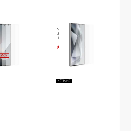
màn hình Galaxy Z
Miếng dán màn hình chống
F956
chói cho Galaxy S24 Ultra EF-
US928
-
50
%
HẾT HÀNG