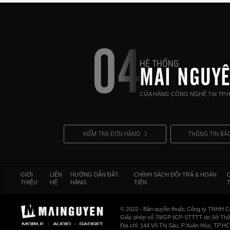
04
HỆ THỐNG
MAI NGUY
CỬA HÀNG CÔNG NGHỆ TẠI TP.
KIỂM TRA ĐƠN HÀNG
THÔNG TIN BẢ
GIỚI
LIÊN
HƯỚNG DẪN ĐẶT
CHÍNH SÁCH ĐỔI TRẢ & HOÀN
THIỆU
HỆ
HÀNG
TIỀN
© 2022 - Bản quyền thuộc Công ty TNHH C
Giấy phép số 79/GP-ICP-STTTT do Sở Thông
Địa chỉ: 144 Võ Thị Sáu, P.Xuân Hòa, TP.H