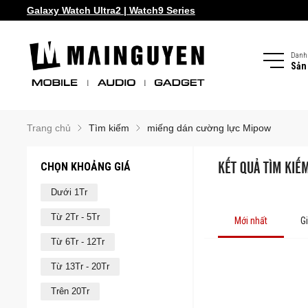
Galaxy Watch Ultra2 | Watch9 Series
Samsung Galaxy Z Fold8 | Z Flip8
Danh
Sản
Trang chủ
Tìm kiếm
miếng dán cường lực Mipow
CHỌN KHOẢNG GIÁ
KẾT QUẢ TÌM KIẾ
Dưới 1Tr
Từ 2Tr - 5Tr
Mới nhất
G
Từ 6Tr - 12Tr
Từ 13Tr - 20Tr
Trên 20Tr