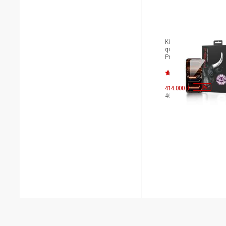
Kính cường lực chống 
quang iPhone 17 Pro/i
Pro Mipow Kingbull HD
Reflection Silk BJ715-B
-
10
414.000 đ
%
460.000 đ