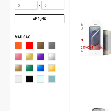
-
ÁP DỤNG
Miếng dán màn hình 
chói Galaxy S25 Ultra 
MÀU SẮC
-
50
295.000 đ
%
590.000 đ