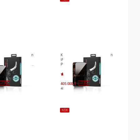
 lực chống nhìn trộm
Kính cường lực chống nhìn trộm
Pro/iPhone 18 Pro
iPhone 17 Pro Max/iPhone 18
ull HD Anti-Spy Silk
Pro Max Mipow Kingbull HD
J711-BK
Anti-Spy Silk Premium BJ712-BK
-
10
-
10
%
405.000 đ
%
450.000 đ
NEW