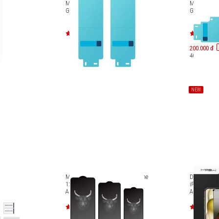
chống
Miếng dán bảo vệ màn hình
Miếng dán 
EF-US926
Galaxy Z Fold5 EF-UF946
Galaxy Z Fl
200.000 đ
400.000 đ
NEW
 hình
Miếng dán cường lực mờ iPhone
Dán cường 
12 Pro Max Mipow Kingbull
iPhone 15 
Anti-Glare Premium HD (2.7D)
Anti Spy Pr
BJ217