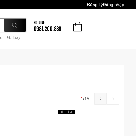
Đăng ký
Đăng nhập
HOTLINE
0981.200.888
s
Galaxy
1
/
15
HẾT HÀNG