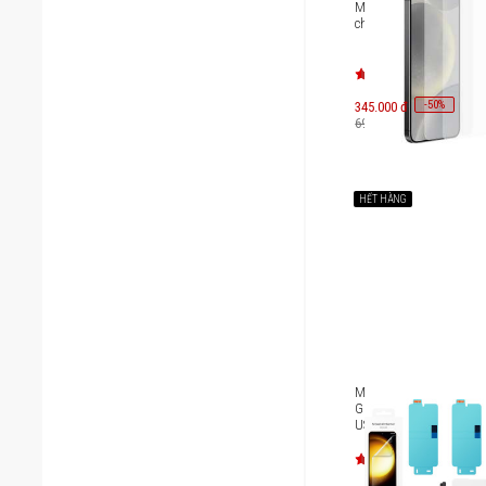
Miếng dán màn hình 
chói cho Galaxy S24+ 
-
50
345.000 đ
%
690.000 đ
HẾT HÀNG
Miếng dán bảo vệ màn
Galaxy S23+ 5G [EF-
US916CTEGWW]