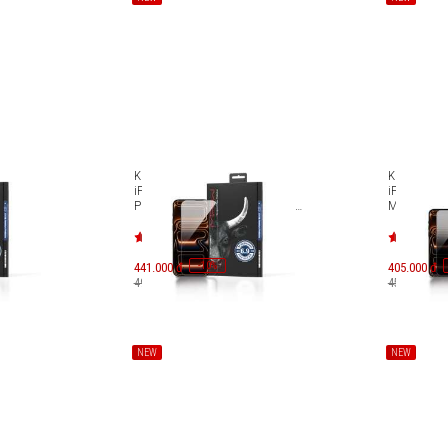
uốt
Kính cường lực trong suốt
Kính cường
18 Pro
iPhone 17 Pro Max/iPhone 18
iPhone 17 
Pro Max Mipow Kingbull 3D Silk
Mipow Kingb
Premium BJ708-BK
Premium B
-
10
441.000 đ
%
405.000 đ
490.000 đ
450.000 đ
NEW
NEW