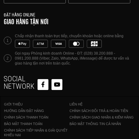
ĐẶT HÀNG ONLINE
GIAO HÀNG TẬN NƠI
Chấp nhận thanh toán trực tiếp, chuyển khoản hoặc online bằng
1
Gọi ngay Phòng kinh doanh Online - ĐT: (028) 38.200.888 -
2
0981.200.888 (Viber, Zalo, WhatsApp, iMessage) để được tư vấn và
giao hàng tận nơi trên toàn quốc.
SOCIAL
NETWORK
GIỚI THIỆU
LIÊN HỆ
HƯỚNG DẪN ĐẶT HÀNG
CHÍNH SÁCH ĐỔI TRẢ & HOÀN TIỀN
CHÍNH SÁCH THANH TOÁN
CHÍNH SÁCH GIAO NHẬN & KIỂM HÀNG
BẢO MẬT THANH TOÁN
BẢO MẬT THÔNG TIN CÁ NHÂN
CHÍNH SÁCH TIẾP NHẬN & GIẢI QUYẾT
KHIẾU NẠI