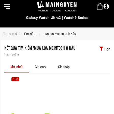
Galaxy Watch Ultra2 | Watch9 Series
Trang chủ
Tìm kiếm
mua loa McIntosh ở đâu
KẾT QUẢ TÌM KIẾM 'MUA LOA MCINTOSH Ở ĐÂU'
Lọc
1
sản phẩm
Mới nhất
Giá cao
Giá thấp
NEW