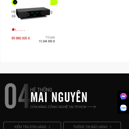
Hệ thống nghe nhạc không
dây McIntosh RS250
Trả góp
89.880.000 đ
15.504.000 đ
04
HỆ THỐNG
MAI NGUYÊN
CỬA HÀNG CÔNG NGHỆ TẠI TP.HCM
KIỂM TRA ĐƠN HÀNG
THÔNG TIN BẢO HÀNH