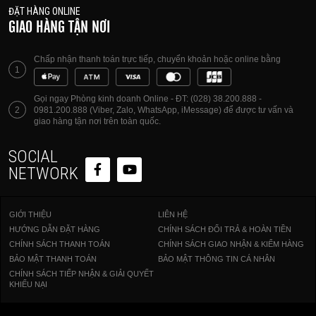
ĐẶT HÀNG ONLINE
GIAO HÀNG TẬN NƠI
Chấp nhận thanh toán trực tiếp, chuyển khoản hoặc online bằng
1
Gọi ngay Phòng kinh doanh Online - ĐT: (028) 38.200.888 -
2
0981.200.888 (Viber, Zalo, WhatsApp, iMessage) để được tư vấn và
giao hàng tận nơi trên toàn quốc.
SOCIAL
NETWORK
GIỚI THIỆU
LIÊN HỆ
HƯỚNG DẪN ĐẶT HÀNG
CHÍNH SÁCH ĐỔI TRẢ & HOÀN TIỀN
CHÍNH SÁCH THANH TOÁN
CHÍNH SÁCH GIAO NHẬN & KIỂM HÀNG
BẢO MẬT THANH TOÁN
BẢO MẬT THÔNG TIN CÁ NHÂN
CHÍNH SÁCH TIẾP NHẬN & GIẢI QUYẾT
KHIẾU NẠI