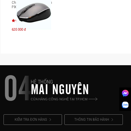
Chuột không dây Newmen
F900S Dual Mode
620.000 đ
04
HỆ THỐNG
MAI NGUYÊN
CỬA HÀNG CÔNG NGHỆ TẠI TP.HCM
KIỂM TRA ĐƠN HÀNG
THÔNG TIN BẢO HÀNH