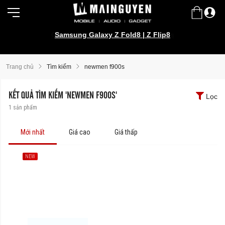
Galaxy Watch Ultra2 | Watch9 Series
Samsung Galaxy Z Fold8 | Z Flip8
Trang chủ
Tìm kiếm
newmen f900s
KẾT QUẢ TÌM KIẾM 'NEWMEN F900S'
Lọc
1
sản phẩm
Mới nhất
Giá cao
Giá thấp
NEW