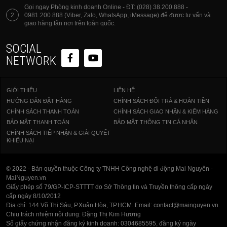
Gọi ngay Phòng kinh doanh Online - ĐT: (028) 38.200.888 -
2
0981.200.888 (Viber, Zalo, WhatsApp, iMessage) để được tư vấn và
giao hàng tận nơi trên toàn quốc.
SOCIAL
NETWORK
GIỚI THIỆU
LIÊN HỆ
HƯỚNG DẪN ĐẶT HÀNG
CHÍNH SÁCH ĐỔI TRẢ & HOÀN TIỀN
CHÍNH SÁCH THANH TOÁN
CHÍNH SÁCH GIAO NHẬN & KIỂM HÀNG
BẢO MẬT THANH TOÁN
BẢO MẬT THÔNG TIN CÁ NHÂN
CHÍNH SÁCH TIẾP NHẬN & GIẢI QUYẾT
KHIẾU NẠI
© 2022 - Bản quyền thuộc Công ty TNHH Công nghệ di động Mai Nguyên -
MaiNguyen.vn
Giấy phép số 79/GP-ICP-STTTT do Sở Thông tin và Truyền thông cấp ngày
cấp ngày 8/10/2012
Địa chỉ: 144 Võ Thị Sáu, P.Xuân Hòa, TP.HCM. Email: contact@mainguyen.vn.
Chịu trách nhiệm nội dung: Đặng Thị Kim Hương
Số giấy chứng nhận đăng ký kinh doanh: 0304685595, đăng ký ngày