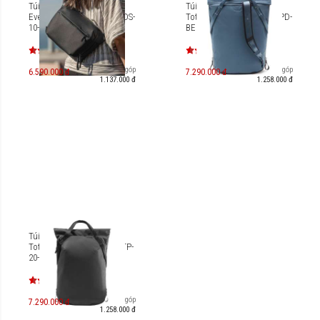
Túi đeo Peak Design
Túi Peak Design Everyday
Everyday Sling V3 10L [BEDS-
Totepack 20L V3 - Ocean [PD-
10-3]
BEDTP-20-DS-3]
Trả góp
Trả góp
6.590.000 đ
7.290.000 đ
1.137.000 đ
1.258.000 đ
Túi Peak Design Everyday
Totepack 20L V3 [PD-BEDTP-
20-3]
Trả góp
7.290.000 đ
1.258.000 đ