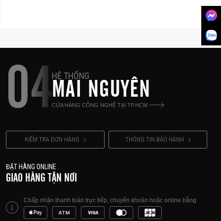
04
HỆ THỐNG
MAI NGUYÊN
CỬA HÀNG CÔNG NGHỆ TẠI TP.HCM
KIỂM TRA ĐƠN HÀNG
THÔNG TIN BẢO HÀNH
ĐẶT HÀNG ONLINE
GIAO HÀNG TẬN NƠI
Chấp nhận thanh toán trực tiếp, chuyển khoản hoặc online bằng
1