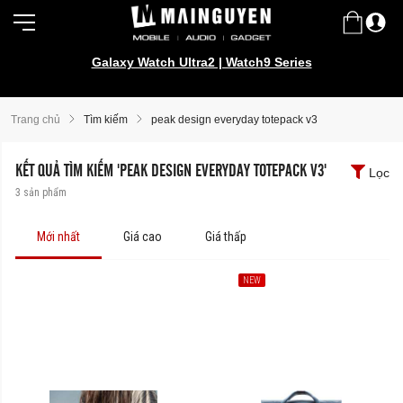
Galaxy Watch Ultra2 | Watch9 Series
Trang chủ
Tìm kiếm
peak design everyday totepack v3
KẾT QUẢ TÌM KIẾM 'PEAK DESIGN EVERYDAY TOTEPACK V3'
Lọc
3
sản phẩm
Mới nhất
Giá cao
Giá thấp
NEW